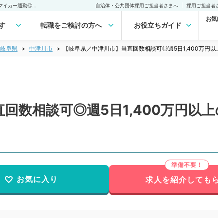
【岐阜県／中津川市】当直回数相談可◎週5日1,400万円以上のお仕事～マイカー通勤◎～（精神科／常勤）の転職・求人｜医師の求人・転職・アルバイトは【マイナビDOCTOR】
自治体・公共団体採用ご担当者さまへ
採用ご担当者
お気
す
転職をご検討の方へ
お役立ちガイド
岐阜県
中津川市
【岐阜県／中津川市】当直回数相談可◎週5日1,400万円
回数相談可◎週5日1,400万円以
お気に入り
求人を紹介しても