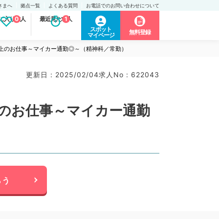
さまへ
拠点一覧
よくある質問
お電話でのお問い合わせについて
に入り求人
0
最近見た求人
1
スポット
無料登録
マイページ
以上のお仕事～マイカー通勤◎～（精神科／常勤）
更新日 : 2025/02/04
求人No : 622043
上のお仕事～マイカー通勤
らう