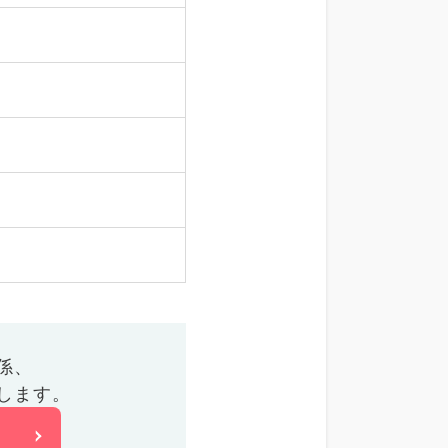
係、
します。