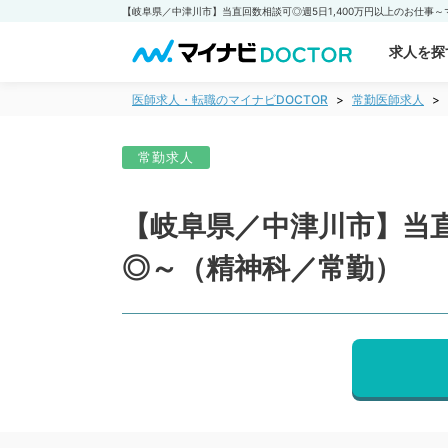
求人を探
医師求人・転職のマイナビDOCTOR
常勤医師求人
常勤求人
【岐阜県／中津川市】当直
◎～（精神科／常勤）