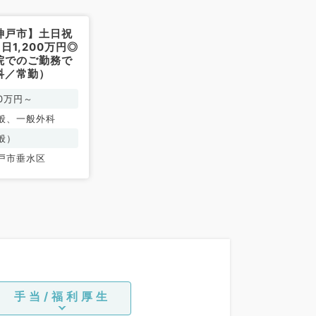
神戸市】土日祝
日1,200万円◎
院でのご勤務で
科／常勤）
00万円～
般、一般外科
般）
戸市垂水区
手当/福利厚生