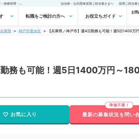
【兵庫県／神戸市】週4日勤務も可能！週5日1400万円～1800万円◎外来・病棟管理・他（一般外科／常勤）の転職・求人｜医師の求人・転職・アルバイトは【マイナビDOCTOR】
自治体・公共団体採用ご担当者さまへ
採用ご担当者
お気
す
転職をご検討の方へ
お役立ちガイド
兵庫県
神戸市垂水区
【兵庫県／神戸市】週4日勤務も可能！週5日1400万
勤務も可能！週5日1400万円～18
）
お気に入り
最新の募集状況を問い