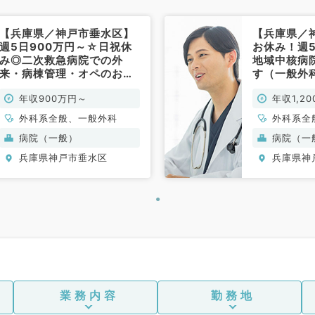
【兵庫県／神戸市垂水区】
【兵庫県／
週5日900万円～☆日祝休
お休み！週5
み◎二次救急病院での外
地域中核病
来・病棟管理・オペのお仕
す（一般外
事です（一般外科／常勤）
年収900万円～
年収1,2
外科系全般、一般外科
外科系全
病院（一般）
病院（一
兵庫県神戸市垂水区
兵庫県神
業務内容
勤務地