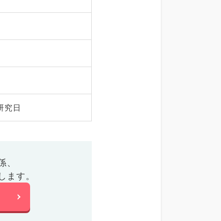
研究日
係、
します。