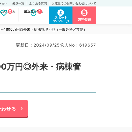
さまへ
拠点一覧
よくある質問
お電話でのお問い合わせについて
に入り求人
0
最近見た求人
1
スポット
無料登録
マイページ
円～1800万円◎外来・病棟管理・他（一般外科／常勤）
更新日 : 2024/09/25
求人No : 619657
00万円◎外来・病棟管
合わせる