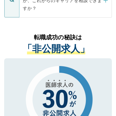
が、これからのキャリアを相談できま
みを人材紹介会社に依頼するケースが増え
ご本人のキャリアアップおよび転職活動の
ています。
すか？
支援を目的に使用いたします。お預かりし
ているすべての個人データはご本人の許可
お気軽にご相談ください。先生専任のキャ
なく、医療機関側に開示したり、第三者に
リアパートナーが将来のご希望などをおう
提供することは一切ありません。また弊社
かがいして、現在の医療機関の状況や紹介
転職成功の秘訣は
は、個人情報の取り扱いについての厳密な
経験をまじえながら、適切なアドバイスを
管理基準を満たした事業者のみに付与され
「非公開求人」
させていただきます。すぐにご転職をされ
る、プライバシーマークを取得済みです。
ない方には、長期的なサポートが可能です
ご登録いただいた個人情報は、SSL（デー
ので、まずはご登録ください。
タ暗号化）によって保護されていますの
で、機密保持に関してもご安心ください。