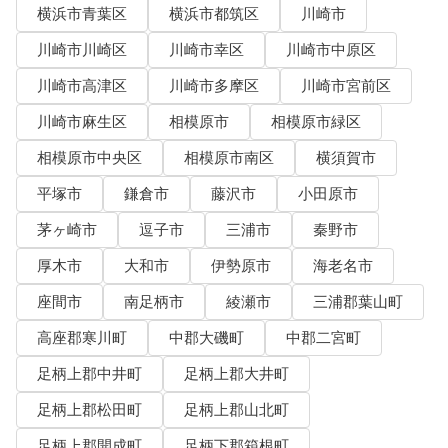
横浜市青葉区
横浜市都筑区
川崎市
川崎市川崎区
川崎市幸区
川崎市中原区
川崎市高津区
川崎市多摩区
川崎市宮前区
川崎市麻生区
相模原市
相模原市緑区
相模原市中央区
相模原市南区
横須賀市
平塚市
鎌倉市
藤沢市
小田原市
茅ヶ崎市
逗子市
三浦市
秦野市
厚木市
大和市
伊勢原市
海老名市
座間市
南足柄市
綾瀬市
三浦郡葉山町
高座郡寒川町
中郡大磯町
中郡二宮町
足柄上郡中井町
足柄上郡大井町
足柄上郡松田町
足柄上郡山北町
足柄上郡開成町
足柄下郡箱根町