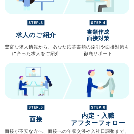
STEP.3
STEP.4
書類作成
求人のご紹介
面接対策
豊富な求人情報から、
あなた
応募書類の
添削や面接対策も
に合った求人を
ご紹介
徹底サポート
STEP.5
STEP.6
内定・入職
面接
アフターフォロー
面接が不安な方へ、
面接への
年収交渉や
入社日調整まで、