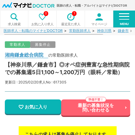
医師の求人・転職・アルバイトはマイナビDOCTOR
0
1
MENU
お気に入り求人
最近見た求人
マイページ
求人検索
医師求人・転職のマイナビDOCTOR
常勤医師求人
神奈川県
鎌倉市
常勤求人
募集停止
湘南鎌倉総合病院
の常勤医師求人
【神奈川県／鎌倉市】◎オペ症例豊富な急性期病院
での募集週5日1,100～1,200万円（眼科／常勤）
更新日 : 2025/02/20
求人No : 617305
最新の募集状況を
お気に入り
問い合わせる
こちらの求人は募集を停止しております。