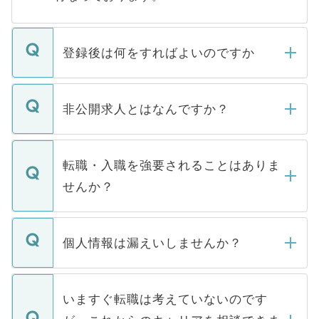
登録後は何をすればよいのですか
ご登録いただきましたら、弊社担当者がご
登録内容を確認し、その後メールもしくは
非公開求人とはなんですか？
お電話にて次のステップのご案内をいたし
ます。通常、5営業日以内にはご連絡をせて
マイナビDOCTORで取り扱っている求人の
いただきますので、しばらくお待ちくださ
うち約3割は、Webサイトからご覧いただ
転職・入職を強要されることはありま
い。
けない「非公開求人」です。非公開求人は
せんか？
下記の理由によって、一般には公開してい
ません。
転職・入職を強要することは一切ありませ
ん。また、仮に応募先から内定をいただい
個人情報は漏えいしませんか？
■応募殺到を避けるため 人気のある医療機
たとしても、ご本人が納得しない限り、内
関を公にしてしまうと、応募が殺到する場
定を承諾する必要はありません。内定先へ
個人情報が漏えいすることはありませんの
合があります。 選考を効率よく行うため
の辞退の連絡はキャリアパートナーが行い
で、ご安心ください。当サイトからの登録
いますぐ転職は考えていないのです
に、医療機関が求める条件に合った人材の
ますので、ご安心ください。
などで収集したご登録者様の個人情報は、