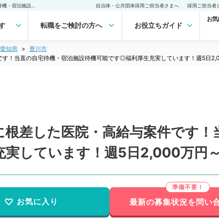
【愛知県／豊川市】地域に根差した医院・高給与案件です！当直の自宅待機・宿泊施設待機可能です◎福利厚生充実しています！週5日2,000万円～（小児科／常勤）の転職・求人｜医師の求人・転職・アルバイトは【マイナビDOCTOR】
自治体・公共団体採用ご担当者さまへ
採用ご担当者
お気
す
転職をご検討の方へ
お役立ちガイド
愛知県
豊川市
す！当直の自宅待機・宿泊施設待機可能です◎福利厚生充実しています！週5日2,0
に根差した医院・高給与案件です！
実しています！週5日2,000万円
お気に入り
最新の募集状況を問い