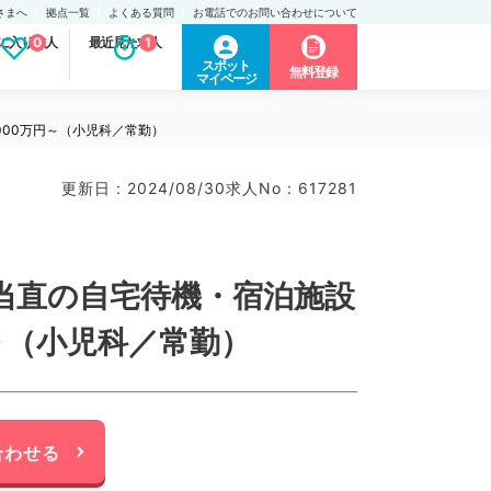
さまへ
拠点一覧
よくある質問
お電話でのお問い合わせについて
に入り求人
0
最近見た求人
1
スポット
無料登録
マイページ
00万円～（小児科／常勤）
更新日 : 2024/08/30
求人No : 617281
当直の自宅待機・宿泊施設
～（小児科／常勤）
合わせる