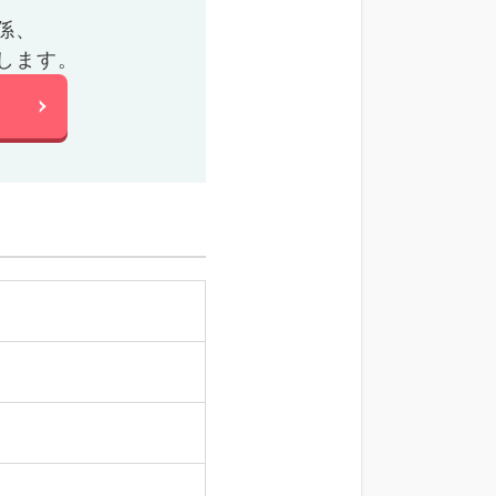
係、
します。