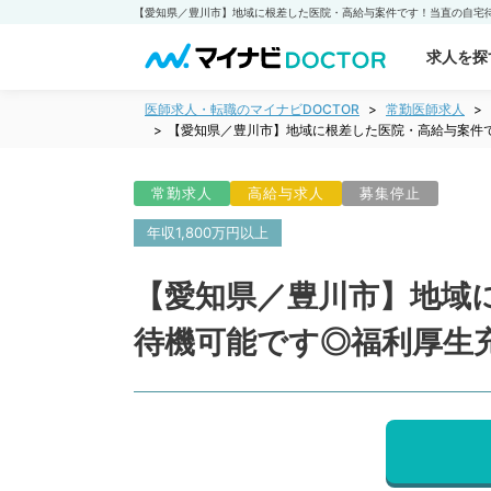
求人を探
医師求人・転職のマイナビDOCTOR
常勤医師求人
【愛知県／豊川市】地域に根差した医院・高給与案件で
常勤求人
高給与求人
募集停止
年収1,800万円以上
【愛知県／豊川市】地域
待機可能です◎福利厚生充