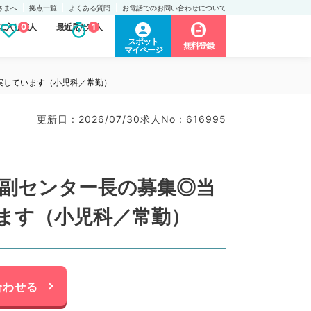
さまへ
拠点一覧
よくある質問
お電話でのお問い合わせについて
に入り求人
0
最近見た求人
1
スポット
無料登録
マイページ
充実しています（小児科／常勤）
更新日 : 2026/07/30
求人No : 616995
円◎副センター長の募集◎当
ます（小児科／常勤）
合わせる