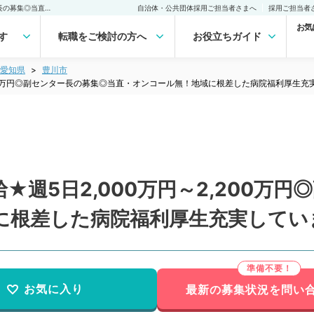
【愛知県／豊川市】★高給★週5日2,000万円～2,200万円◎副センター長の募集◎当直・オンコール無！地域に根差した病院福利厚生充実しています（小児科／常勤）の転職・求人｜医師の求人・転職・アルバイトは【マイナビDOCTOR】
自治体・公共団体採用ご担当者さまへ
採用ご担当者
お気
す
転職をご検討の方へ
お役立ちガイド
愛知県
豊川市
200万円◎副センター長の募集◎当直・オンコール無！地域に根差した病院福利厚生
★週5日2,000万円～2,200万
に根差した病院福利厚生充実してい
お気に入り
最新の募集状況を問い