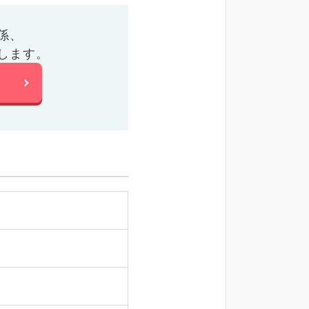
係、
します。