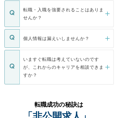
ます。通常、5営業日以内にはご連絡をせて
マイナビDOCTORで取り扱っている求人の
いただきますので、しばらくお待ちくださ
うち約3割は、Webサイトからご覧いただ
転職・入職を強要されることはありま
い。
けない「非公開求人」です。非公開求人は
せんか？
下記の理由によって、一般には公開してい
ません。
転職・入職を強要することは一切ありませ
ん。また、仮に応募先から内定をいただい
個人情報は漏えいしませんか？
■応募殺到を避けるため 人気のある医療機
たとしても、ご本人が納得しない限り、内
関を公にしてしまうと、応募が殺到する場
定を承諾する必要はありません。内定先へ
個人情報が漏えいすることはありませんの
合があります。 選考を効率よく行うため
の辞退の連絡はキャリアパートナーが行い
で、ご安心ください。当サイトからの登録
いますぐ転職は考えていないのです
に、医療機関が求める条件に合った人材の
ますので、ご安心ください。
などで収集したご登録者様の個人情報は、
が、これからのキャリアを相談できま
みを人材紹介会社に依頼するケースが増え
ご本人のキャリアアップおよび転職活動の
ています。
すか？
支援を目的に使用いたします。お預かりし
ているすべての個人データはご本人の許可
お気軽にご相談ください。先生専任のキャ
なく、医療機関側に開示したり、第三者に
リアパートナーが将来のご希望などをおう
提供することは一切ありません。また弊社
かがいして、現在の医療機関の状況や紹介
転職成功の秘訣は
は、個人情報の取り扱いについての厳密な
経験をまじえながら、適切なアドバイスを
管理基準を満たした事業者のみに付与され
「非公開求人」
させていただきます。すぐにご転職をされ
る、プライバシーマークを取得済みです。