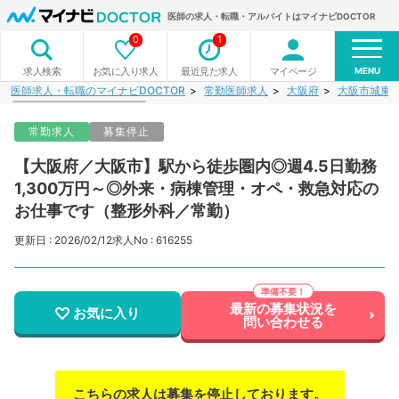
医師の求人・転職・アルバイトはマイナビDOCTOR
0
1
MENU
お気に入り求人
最近見た求人
マイページ
求人検索
医師求人・転職のマイナビDOCTOR
常勤医師求人
大阪府
大阪市城東
常勤求人
募集停止
【大阪府／大阪市】駅から徒歩圏内◎週4.5日勤務
1,300万円～◎外来・病棟管理・オペ・救急対応の
お仕事です（整形外科／常勤）
更新日 : 2026/02/12
求人No : 616255
最新の募集状況を
お気に入り
問い合わせる
こちらの求人は募集を停止しております。