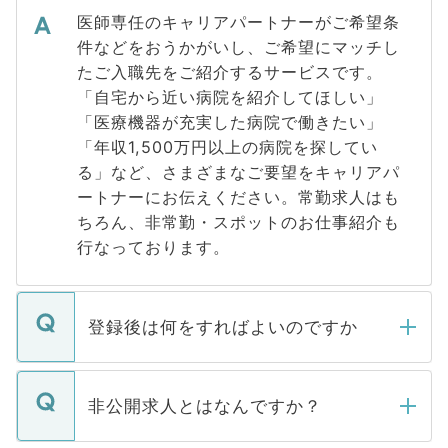
医師専任のキャリアパートナーがご希望条
件などをおうかがいし、ご希望にマッチし
たご入職先をご紹介するサービスです。
「自宅から近い病院を紹介してほしい」
「医療機器が充実した病院で働きたい」
「年収1,500万円以上の病院を探してい
る」など、さまざまなご要望をキャリアパ
ートナーにお伝えください。常勤求人はも
ちろん、非常勤・スポットのお仕事紹介も
行なっております。
登録後は何をすればよいのですか
ご登録いただきましたら、弊社担当者がご
登録内容を確認し、その後メールもしくは
非公開求人とはなんですか？
お電話にて次のステップのご案内をいたし