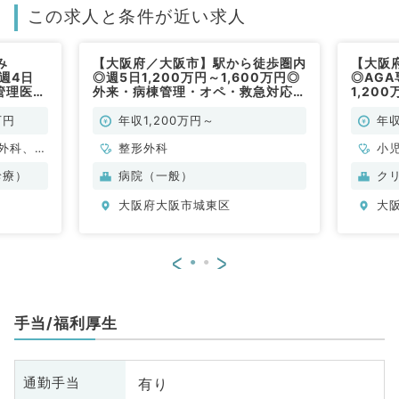
この求人と条件が近い求人
み
【大阪府／大阪市】駅から徒歩圏内
【大阪
週4日
◎週5日1,200万円～1,600万円◎
◎AG
◎管理医師
外来・病棟管理・オペ・救急対応の
1,20
勤）
お仕事です（整形外科／常勤）
の募集
万円
年収1,200万円～
年収
外科、脳
整形外科
小
心臓血管
神
診療）
病院（一般）
ク
、婦人
外
大阪府大阪市城東区
大
科、呼吸
科
分泌・代
器
系全般、
謝
<
>
美容皮膚
一
科
手当/福利厚生
有り
通勤手当