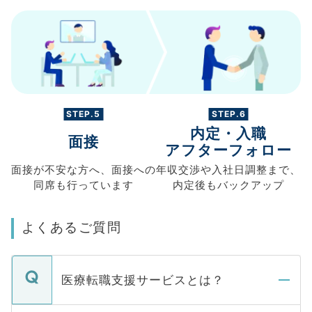
STEP.5
STEP.6
内定・入職
面接
アフターフォロー
面接が不安な方へ、
面接への
年収交渉や
入社日調整まで、
同席も
行っています
内定後もバックアップ
よくあるご質問
医療転職支援サービスとは？