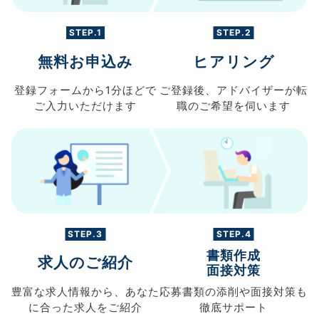
STEP.1
STEP.2
無料お申込み
ヒアリング
登録フォームから
1分ほどで
ご登録後、
アドバイザーが転
ご入力
いただけます
職の
ご希望を伺います
STEP.3
STEP.4
書類作成
求人のご紹介
面接対策
豊富な求人情報から、
あなた
応募書類の
添削や面接対策も
に合った求人を
ご紹介
徹底サポート