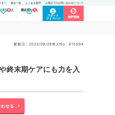
さまへ
拠点一覧
よくある質問
お電話でのお問い合わせについて
に入り求人
0
最近見た求人
1
スポット
無料登録
マイページ
更新日 : 2023/08/29
求人No : 615994
アや終末期ケアにも力を入
合わせる