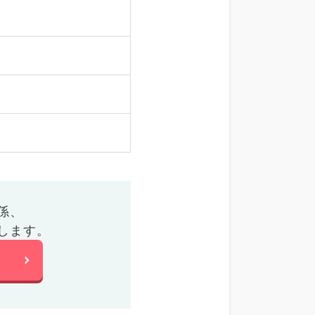
係、
します。