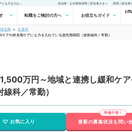
【埼玉県／久喜市】週5日1,500万円～地域と連携し緩和ケアや終末期ケアにも力を入れている急性期病院（放射線科／常勤）の転職・求人｜医師の求人・転職・アルバイトは【マイナビDOCTOR】
自治体・公共団体採用ご担当者さまへ
採用ご担当者
お気
す
転職をご検討の方へ
お役立ちガイド
埼玉県
久喜市
し緩和ケアや終末期ケアにも力を入れている急性期病院（放射線科／常勤）
1,500万円～地域と連携し緩和ケ
射線科／常勤）
お気に入り
最新の募集状況を問い