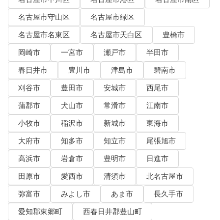
名古屋市守山区
名古屋市緑区
名古屋市名東区
名古屋市天白区
豊橋市
岡崎市
一宮市
瀬戸市
半田市
春日井市
豊川市
津島市
碧南市
刈谷市
豊田市
安城市
西尾市
蒲郡市
犬山市
常滑市
江南市
小牧市
稲沢市
新城市
東海市
大府市
知多市
知立市
尾張旭市
高浜市
岩倉市
豊明市
日進市
田原市
愛西市
清須市
北名古屋市
弥富市
みよし市
あま市
長久手市
愛知郡東郷町
西春日井郡豊山町