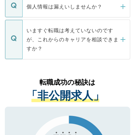
ん。また、仮に応募先から内定をいただい
個人情報は漏えいしませんか？
■応募殺到を避けるため 人気のある医療機
たとしても、ご本人が納得しない限り、内
関を公にしてしまうと、応募が殺到する場
定を承諾する必要はありません。内定先へ
個人情報が漏えいすることはありませんの
合があります。 選考を効率よく行うため
の辞退の連絡はキャリアパートナーが行い
で、ご安心ください。当サイトからの登録
いますぐ転職は考えていないのです
に、医療機関が求める条件に合った人材の
ますので、ご安心ください。
などで収集したご登録者様の個人情報は、
が、これからのキャリアを相談できま
みを人材紹介会社に依頼するケースが増え
ご本人のキャリアアップおよび転職活動の
ています。
すか？
支援を目的に使用いたします。お預かりし
ているすべての個人データはご本人の許可
お気軽にご相談ください。先生専任のキャ
なく、医療機関側に開示したり、第三者に
リアパートナーが将来のご希望などをおう
提供することは一切ありません。また弊社
かがいして、現在の医療機関の状況や紹介
転職成功の秘訣は
は、個人情報の取り扱いについての厳密な
経験をまじえながら、適切なアドバイスを
管理基準を満たした事業者のみに付与され
「非公開求人」
させていただきます。すぐにご転職をされ
る、プライバシーマークを取得済みです。
ない方には、長期的なサポートが可能です
ご登録いただいた個人情報は、SSL（デー
ので、まずはご登録ください。
タ暗号化）によって保護されていますの
で、機密保持に関してもご安心ください。