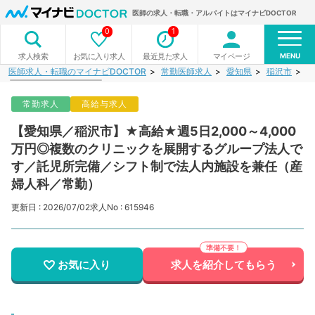
医師の求人・転職・アルバイトはマイナビDOCTOR
0
1
MENU
お気に入り求人
最近見た求人
マイページ
求人検索
医師求人・転職のマイナビDOCTOR
常勤医師求人
愛知県
稲沢市
【
常勤求人
高給与求人
【愛知県／稲沢市】★高給★週5日2,000～4,000
万円◎複数のクリニックを展開するグループ法人で
す／託児所完備／シフト制で法人内施設を兼任（産
婦人科／常勤）
更新日 : 2026/07/02
求人No : 615946
お気に入り
求人を紹介してもらう