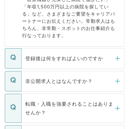
「年収1,500万円以上の病院を探してい
る」など、さまざまなご要望をキャリアパ
ートナーにお伝えください。常勤求人はも
ちろん、非常勤・スポットのお仕事紹介も
行なっております。
登録後は何をすればよいのですか
ご登録いただきましたら、弊社担当者がご
登録内容を確認し、その後メールもしくは
非公開求人とはなんですか？
お電話にて次のステップのご案内をいたし
ます。通常、5営業日以内にはご連絡をせて
マイナビDOCTORで取り扱っている求人の
いただきますので、しばらくお待ちくださ
うち約3割は、Webサイトからご覧いただ
転職・入職を強要されることはありま
い。
けない「非公開求人」です。非公開求人は
せんか？
下記の理由によって、一般には公開してい
ません。
転職・入職を強要することは一切ありませ