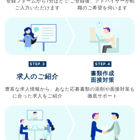
登録フォームから
1分ほどで
ご登録後、
アドバイザーが転
ご入力
いただけます
職の
ご希望を伺います
STEP.3
STEP.4
書類作成
求人のご紹介
面接対策
豊富な求人情報から、
あなた
応募書類の
添削や面接対策も
に合った求人を
ご紹介
徹底サポート