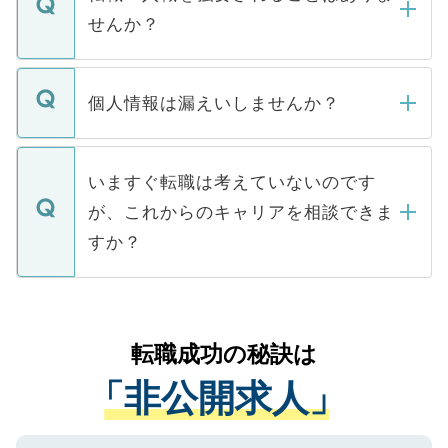
い。
けない「非公開求人」です。非公開求人は
せんか？
下記の理由によって、一般には公開してい
ません。
転職・入職を強要することは一切ありませ
ん。また、仮に応募先から内定をいただい
個人情報は漏えいしませんか？
■応募殺到を避けるため 人気のある医療機
たとしても、ご本人が納得しない限り、内
関を公にしてしまうと、応募が殺到する場
定を承諾する必要はありません。内定先へ
個人情報が漏えいすることはありませんの
合があります。 選考を効率よく行うため
の辞退の連絡はキャリアパートナーが行い
で、ご安心ください。当サイトからの登録
いますぐ転職は考えていないのです
に、医療機関が求める条件に合った人材の
ますので、ご安心ください。
などで収集したご登録者様の個人情報は、
が、これからのキャリアを相談できま
みを人材紹介会社に依頼するケースが増え
ご本人のキャリアアップおよび転職活動の
ています。
すか？
支援を目的に使用いたします。お預かりし
ているすべての個人データはご本人の許可
お気軽にご相談ください。先生専任のキャ
なく、医療機関側に開示したり、第三者に
リアパートナーが将来のご希望などをおう
提供することは一切ありません。また弊社
かがいして、現在の医療機関の状況や紹介
転職成功の秘訣は
は、個人情報の取り扱いについての厳密な
経験をまじえながら、適切なアドバイスを
管理基準を満たした事業者のみに付与され
「非公開求人」
させていただきます。すぐにご転職をされ
る、プライバシーマークを取得済みです。
ない方には、長期的なサポートが可能です
ご登録いただいた個人情報は、SSL（デー
ので、まずはご登録ください。