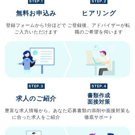
STEP.1
STEP.2
無料お申込み
ヒアリング
登録フォームから
1分ほどで
ご登録後、
アドバイザーが転
ご入力
いただけます
職の
ご希望を伺います
STEP.3
STEP.4
書類作成
求人のご紹介
面接対策
豊富な求人情報から、
あなた
応募書類の
添削や面接対策も
に合った求人を
ご紹介
徹底サポート