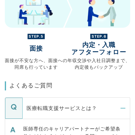
STEP.5
STEP.6
内定・入職
面接
アフターフォロー
面接が不安な方へ、
面接への
年収交渉や
入社日調整まで、
同席も
行っています
内定後もバックアップ
よくあるご質問
医療転職支援サービスとは？
医師専任のキャリアパートナーがご希望条