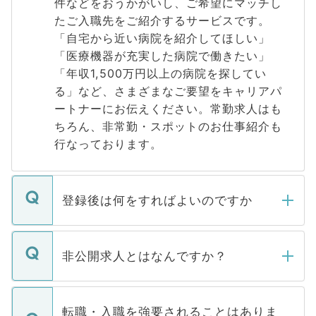
件などをおうかがいし、ご希望にマッチし
たご入職先をご紹介するサービスです。
「自宅から近い病院を紹介してほしい」
「医療機器が充実した病院で働きたい」
「年収1,500万円以上の病院を探してい
る」など、さまざまなご要望をキャリアパ
ートナーにお伝えください。常勤求人はも
ちろん、非常勤・スポットのお仕事紹介も
行なっております。
登録後は何をすればよいのですか
ご登録いただきましたら、弊社担当者がご
登録内容を確認し、その後メールもしくは
非公開求人とはなんですか？
お電話にて次のステップのご案内をいたし
ます。通常、5営業日以内にはご連絡をせて
マイナビDOCTORで取り扱っている求人の
いただきますので、しばらくお待ちくださ
うち約3割は、Webサイトからご覧いただ
転職・入職を強要されることはありま