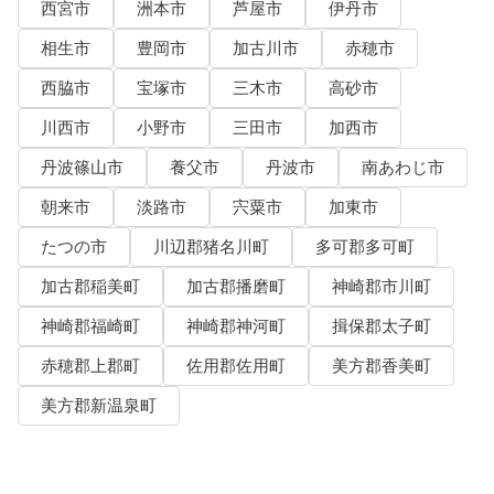
西宮市
洲本市
芦屋市
伊丹市
相生市
豊岡市
加古川市
赤穂市
西脇市
宝塚市
三木市
高砂市
川西市
小野市
三田市
加西市
丹波篠山市
養父市
丹波市
南あわじ市
朝来市
淡路市
宍粟市
加東市
たつの市
川辺郡猪名川町
多可郡多可町
加古郡稲美町
加古郡播磨町
神崎郡市川町
神崎郡福崎町
神崎郡神河町
揖保郡太子町
赤穂郡上郡町
佐用郡佐用町
美方郡香美町
美方郡新温泉町