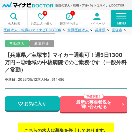
医師の求人・転職・アルバイトはマイナビDOCTOR
0
1
MENU
お気に入り求人
最近見た求人
マイページ
求人検索
医師求人・転職のマイナビDOCTOR
常勤医師求人
兵庫県
宝塚市
【
常勤求人
募集停止
【兵庫県／宝塚市】マイカー通勤可！週5日1300
万円～◎地域の中核病院でのご勤務です（一般外科
／常勤）
更新日 : 2026/05/12
求人No : 614486
最新の募集状況を
お気に入り
問い合わせる
こちらの求人は募集を停止しております。