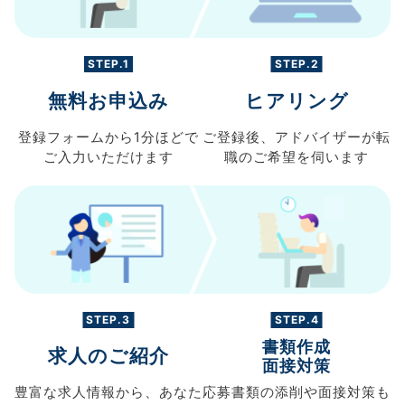
STEP.1
STEP.2
無料お申込み
ヒアリング
登録フォームから
1分ほどで
ご登録後、
アドバイザーが転
ご入力
いただけます
職の
ご希望を伺います
STEP.3
STEP.4
書類作成
求人のご紹介
面接対策
豊富な求人情報から、
あなた
応募書類の
添削や面接対策も