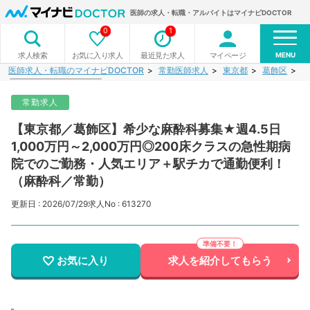
医師の求人・転職・アルバイトはマイナビDOCTOR
0
1
MENU
お気に入り求人
最近見た求人
マイページ
求人検索
医師求人・転職のマイナビDOCTOR
常勤医師求人
東京都
葛飾区
【
常勤求人
【東京都／葛飾区】希少な麻酔科募集★週4.5日
1,000万円～2,000万円◎200床クラスの急性期病
院でのご勤務・人気エリア＋駅チカで通勤便利！
（麻酔科／常勤）
更新日 : 2026/07/29
求人No : 613270
お気に入り
求人を紹介してもらう