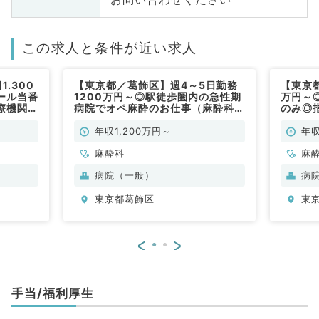
この求人と条件が近い求人
.300
【東京都／葛飾区】週4～5日勤務
【東京都
ール当番
1200万円～◎駅徒歩圏内の急性期
万円～
療機関～
病院でオペ麻酔のお仕事（麻酔科／
のみ◎
法人グル
常勤）
循環器
）
ープ病
年収1,200万円～
年収
麻酔科
麻
病院（一般）
病
東京都葛飾区
東
<
>
手当/福利厚生