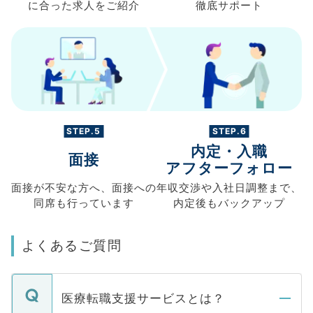
に合った求人を
ご紹介
徹底サポート
STEP.5
STEP.6
内定・入職
面接
アフターフォロー
面接が不安な方へ、
面接への
年収交渉や
入社日調整まで、
同席も
行っています
内定後もバックアップ
よくあるご質問
医療転職支援サービスとは？