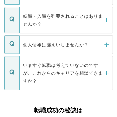
お電話にて次のステップのご案内をいたし
ます。通常、5営業日以内にはご連絡をせて
マイナビDOCTORで取り扱っている求人の
いただきますので、しばらくお待ちくださ
うち約3割は、Webサイトからご覧いただ
転職・入職を強要されることはありま
い。
けない「非公開求人」です。非公開求人は
せんか？
下記の理由によって、一般には公開してい
ません。
転職・入職を強要することは一切ありませ
ん。また、仮に応募先から内定をいただい
個人情報は漏えいしませんか？
■応募殺到を避けるため 人気のある医療機
たとしても、ご本人が納得しない限り、内
関を公にしてしまうと、応募が殺到する場
定を承諾する必要はありません。内定先へ
個人情報が漏えいすることはありませんの
合があります。 選考を効率よく行うため
の辞退の連絡はキャリアパートナーが行い
で、ご安心ください。当サイトからの登録
いますぐ転職は考えていないのです
に、医療機関が求める条件に合った人材の
ますので、ご安心ください。
などで収集したご登録者様の個人情報は、
が、これからのキャリアを相談できま
みを人材紹介会社に依頼するケースが増え
ご本人のキャリアアップおよび転職活動の
ています。
すか？
支援を目的に使用いたします。お預かりし
ているすべての個人データはご本人の許可
お気軽にご相談ください。先生専任のキャ
なく、医療機関側に開示したり、第三者に
リアパートナーが将来のご希望などをおう
提供することは一切ありません。また弊社
かがいして、現在の医療機関の状況や紹介
転職成功の秘訣は
は、個人情報の取り扱いについての厳密な
経験をまじえながら、適切なアドバイスを
管理基準を満たした事業者のみに付与され