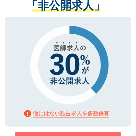
「非公開求人」
させていただきます。すぐにご転職をされ
る、プライバシーマークを取得済みです。
ない方には、長期的なサポートが可能です
ご登録いただいた個人情報は、SSL（デー
ので、まずはご登録ください。
タ暗号化）によって保護されていますの
で、機密保持に関してもご安心ください。
他にはない独占求人を多数保有