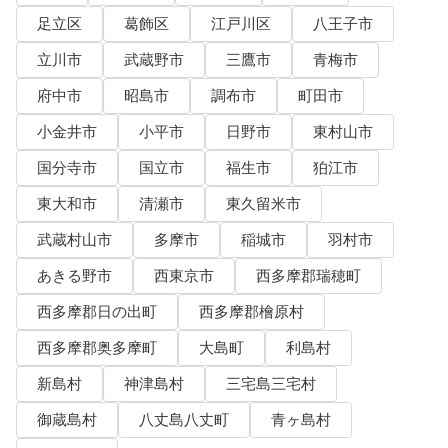
足立区
葛飾区
江戸川区
八王子市
立川市
武蔵野市
三鷹市
青梅市
府中市
昭島市
調布市
町田市
小金井市
小平市
日野市
東村山市
国分寺市
国立市
福生市
狛江市
東大和市
清瀬市
東久留米市
武蔵村山市
多摩市
稲城市
羽村市
あきる野市
西東京市
西多摩郡瑞穂町
西多摩郡日の出町
西多摩郡檜原村
西多摩郡奥多摩町
大島町
利島村
新島村
神津島村
三宅島三宅村
御蔵島村
八丈島八丈町
青ヶ島村