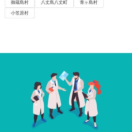
御蔵島村
八丈島八丈町
青ヶ島村
小笠原村