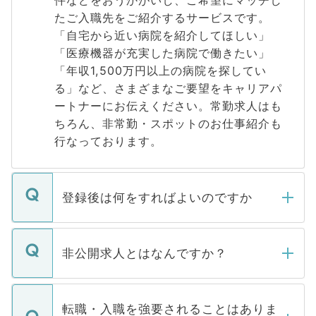
たご入職先をご紹介するサービスです。
「自宅から近い病院を紹介してほしい」
「医療機器が充実した病院で働きたい」
「年収1,500万円以上の病院を探してい
る」など、さまざまなご要望をキャリアパ
ートナーにお伝えください。常勤求人はも
ちろん、非常勤・スポットのお仕事紹介も
行なっております。
登録後は何をすればよいのですか
ご登録いただきましたら、弊社担当者がご
登録内容を確認し、その後メールもしくは
非公開求人とはなんですか？
お電話にて次のステップのご案内をいたし
ます。通常、5営業日以内にはご連絡をせて
マイナビDOCTORで取り扱っている求人の
いただきますので、しばらくお待ちくださ
うち約3割は、Webサイトからご覧いただ
転職・入職を強要されることはありま