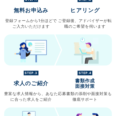
無料お申込み
ヒアリング
登録フォームから
1分ほどで
ご登録後、
アドバイザーが転
ご入力
いただけます
職の
ご希望を伺います
STEP.3
STEP.4
書類作成
求人のご紹介
面接対策
豊富な求人情報から、
あなた
応募書類の
添削や面接対策も
に合った求人を
ご紹介
徹底サポート