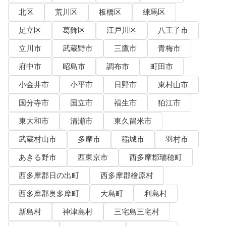
北区
荒川区
板橋区
練馬区
足立区
葛飾区
江戸川区
八王子市
立川市
武蔵野市
三鷹市
青梅市
府中市
昭島市
調布市
町田市
小金井市
小平市
日野市
東村山市
国分寺市
国立市
福生市
狛江市
東大和市
清瀬市
東久留米市
武蔵村山市
多摩市
稲城市
羽村市
あきる野市
西東京市
西多摩郡瑞穂町
西多摩郡日の出町
西多摩郡檜原村
西多摩郡奥多摩町
大島町
利島村
新島村
神津島村
三宅島三宅村