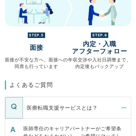
STEP.5
STEP.6
内定・入職
面接
アフターフォロー
面接が不安な方へ、
面接への
年収交渉や
入社日調整まで、
同席も
行っています
内定後もバックアップ
よくあるご質問
医療転職支援サービスとは？
医師専任のキャリアパートナーがご希望条
件などをおうかがいし、ご希望にマッチし