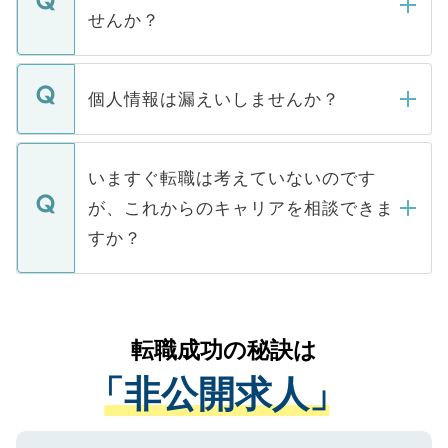
い。
けない「非公開求人」です。非公開求人は
せんか？
下記の理由によって、一般には公開してい
ません。
転職・入職を強要することは一切ありませ
ん。また、仮に応募先から内定をいただい
個人情報は漏えいしませんか？
■応募殺到を避けるため 人気のある医療機
たとしても、ご本人が納得しない限り、内
関を公にしてしまうと、応募が殺到する場
定を承諾する必要はありません。内定先へ
個人情報が漏えいすることはありませんの
合があります。 選考を効率よく行うため
の辞退の連絡はキャリアパートナーが行い
で、ご安心ください。当サイトからの登録
いますぐ転職は考えていないのです
に、医療機関が求める条件に合った人材の
ますので、ご安心ください。
などで収集したご登録者様の個人情報は、
が、これからのキャリアを相談できま
みを人材紹介会社に依頼するケースが増え
ご本人のキャリアアップおよび転職活動の
ています。
すか？
支援を目的に使用いたします。お預かりし
ているすべての個人データはご本人の許可
お気軽にご相談ください。先生専任のキャ
なく、医療機関側に開示したり、第三者に
リアパートナーが将来のご希望などをおう
提供することは一切ありません。また弊社
かがいして、現在の医療機関の状況や紹介
転職成功の秘訣は
は、個人情報の取り扱いについての厳密な
経験をまじえながら、適切なアドバイスを
管理基準を満たした事業者のみに付与され
「非公開求人」
させていただきます。すぐにご転職をされ
る、プライバシーマークを取得済みです。
ない方には、長期的なサポートが可能です
ご登録いただいた個人情報は、SSL（デー
ので、まずはご登録ください。
タ暗号化）によって保護されていますの