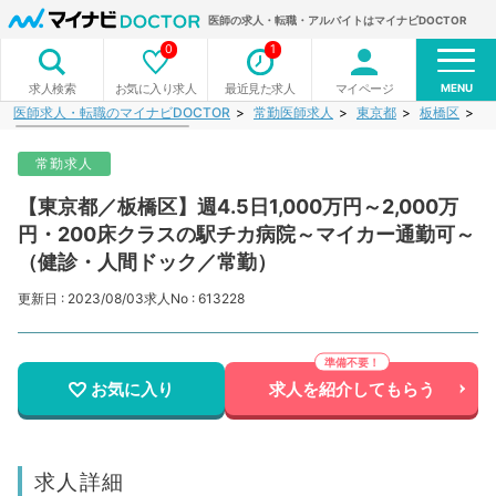
医師の求人・転職・アルバイトはマイナビDOCTOR
0
1
MENU
お気に入り求人
最近見た求人
マイページ
求人検索
医師求人・転職のマイナビDOCTOR
常勤医師求人
東京都
板橋区
【
常勤求人
【東京都／板橋区】週4.5日1,000万円～2,000万
円・200床クラスの駅チカ病院～マイカー通勤可～
（健診・人間ドック／常勤）
更新日 : 2023/08/03
求人No : 613228
お気に入り
求人を紹介してもらう
求人詳細