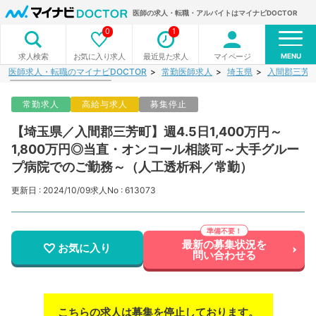
医師の求人・転職・アルバイトはマイナビDOCTOR
0
1
MENU
お気に入り求人
最近見た求人
マイページ
求人検索
医師求人・転職のマイナビDOCTOR
常勤医師求人
埼玉県
入間郡三芳
常勤求人
高給与求人
募集停止
【埼玉県／入間郡三芳町】週4.5日1,400万円～
1,800万円◎当直・オンコール相談可～大手グルー
プ病院でのご勤務～（人工透析科／常勤）
更新日 : 2024/10/09
求人No : 613073
最新の募集状況を
お気に入り
問い合わせる
こちらの求人は募集を停止しております。