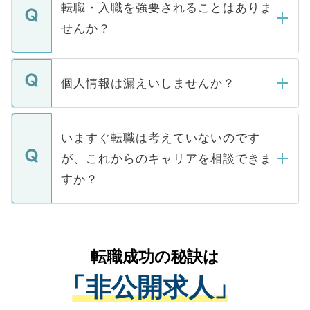
いただきますので、しばらくお待ちくださ
うち約3割は、Webサイトからご覧いただ
転職・入職を強要されることはありま
い。
けない「非公開求人」です。非公開求人は
せんか？
下記の理由によって、一般には公開してい
ません。
転職・入職を強要することは一切ありませ
ん。また、仮に応募先から内定をいただい
個人情報は漏えいしませんか？
■応募殺到を避けるため 人気のある医療機
たとしても、ご本人が納得しない限り、内
関を公にしてしまうと、応募が殺到する場
定を承諾する必要はありません。内定先へ
個人情報が漏えいすることはありませんの
合があります。 選考を効率よく行うため
の辞退の連絡はキャリアパートナーが行い
で、ご安心ください。当サイトからの登録
いますぐ転職は考えていないのです
に、医療機関が求める条件に合った人材の
ますので、ご安心ください。
などで収集したご登録者様の個人情報は、
が、これからのキャリアを相談できま
みを人材紹介会社に依頼するケースが増え
ご本人のキャリアアップおよび転職活動の
ています。
すか？
支援を目的に使用いたします。お預かりし
ているすべての個人データはご本人の許可
お気軽にご相談ください。先生専任のキャ
なく、医療機関側に開示したり、第三者に
リアパートナーが将来のご希望などをおう
提供することは一切ありません。また弊社
かがいして、現在の医療機関の状況や紹介
転職成功の秘訣は
は、個人情報の取り扱いについての厳密な
経験をまじえながら、適切なアドバイスを
管理基準を満たした事業者のみに付与され
「非公開求人」
させていただきます。すぐにご転職をされ
る、プライバシーマークを取得済みです。
ない方には、長期的なサポートが可能です
ご登録いただいた個人情報は、SSL（デー