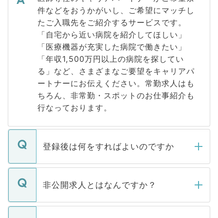
件などをおうかがいし、ご希望にマッチし
たご入職先をご紹介するサービスです。
「自宅から近い病院を紹介してほしい」
「医療機器が充実した病院で働きたい」
「年収1,500万円以上の病院を探してい
る」など、さまざまなご要望をキャリアパ
ートナーにお伝えください。常勤求人はも
ちろん、非常勤・スポットのお仕事紹介も
行なっております。
登録後は何をすればよいのですか
ご登録いただきましたら、弊社担当者がご
登録内容を確認し、その後メールもしくは
非公開求人とはなんですか？
お電話にて次のステップのご案内をいたし
ます。通常、5営業日以内にはご連絡をせて
マイナビDOCTORで取り扱っている求人の