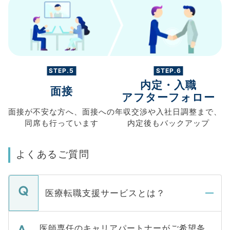
STEP.5
STEP.6
内定・入職
面接
アフターフォロー
面接が不安な方へ、
面接への
年収交渉や
入社日調整まで、
同席も
行っています
内定後もバックアップ
よくあるご質問
医療転職支援サービスとは？
医師専任のキャリアパートナーがご希望条