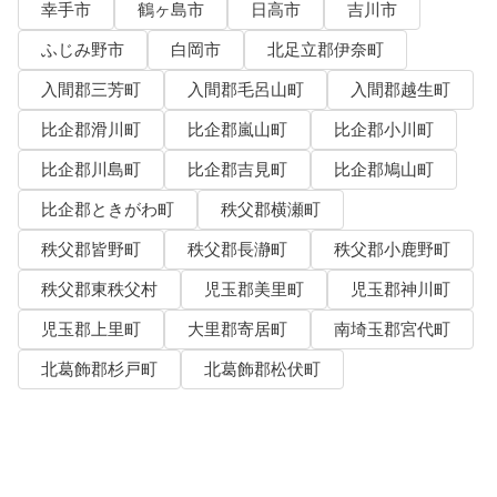
幸手市
鶴ヶ島市
日高市
吉川市
ふじみ野市
白岡市
北足立郡伊奈町
入間郡三芳町
入間郡毛呂山町
入間郡越生町
比企郡滑川町
比企郡嵐山町
比企郡小川町
比企郡川島町
比企郡吉見町
比企郡鳩山町
比企郡ときがわ町
秩父郡横瀬町
秩父郡皆野町
秩父郡長瀞町
秩父郡小鹿野町
秩父郡東秩父村
児玉郡美里町
児玉郡神川町
児玉郡上里町
大里郡寄居町
南埼玉郡宮代町
北葛飾郡杉戸町
北葛飾郡松伏町