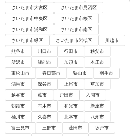
さいたま市大宮区
さいたま市見沼区
さいたま市中央区
さいたま市桜区
さいたま市浦和区
さいたま市南区
さいたま市緑区
さいたま市岩槻区
川越市
熊谷市
川口市
行田市
秩父市
所沢市
飯能市
加須市
本庄市
東松山市
春日部市
狭山市
羽生市
鴻巣市
深谷市
上尾市
草加市
越谷市
蕨市
戸田市
入間市
朝霞市
志木市
和光市
新座市
桶川市
久喜市
北本市
八潮市
富士見市
三郷市
蓮田市
坂戸市