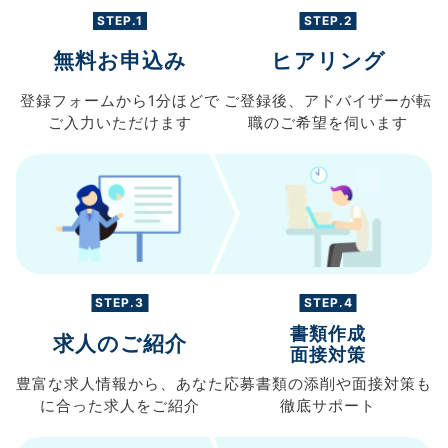
STEP.1
STEP.2
無料お申込み
ヒアリング
登録フォームから
1分ほどで
ご登録後、
アドバイザーが転
ご入力
いただけます
職の
ご希望を伺います
STEP.3
STEP.4
書類作成
求人のご紹介
面接対策
豊富な求人情報から、
あなた
応募書類の
添削や面接対策も
に合った求人を
ご紹介
徹底サポート