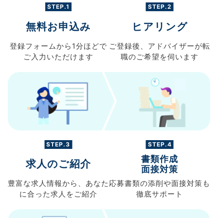
STEP.1
STEP.2
無料お申込み
ヒアリング
登録フォームから
1分ほどで
ご登録後、
アドバイザーが転
ご入力
いただけます
職の
ご希望を伺います
STEP.3
STEP.4
書類作成
求人のご紹介
面接対策
豊富な求人情報から、
あなた
応募書類の
添削や面接対策も
に合った求人を
ご紹介
徹底サポート