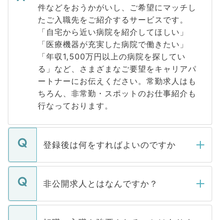
件などをおうかがいし、ご希望にマッチし
たご入職先をご紹介するサービスです。
「自宅から近い病院を紹介してほしい」
「医療機器が充実した病院で働きたい」
「年収1,500万円以上の病院を探してい
る」など、さまざまなご要望をキャリアパ
ートナーにお伝えください。常勤求人はも
ちろん、非常勤・スポットのお仕事紹介も
行なっております。
登録後は何をすればよいのですか
ご登録いただきましたら、弊社担当者がご
登録内容を確認し、その後メールもしくは
非公開求人とはなんですか？
お電話にて次のステップのご案内をいたし
ます。通常、5営業日以内にはご連絡をせて
マイナビDOCTORで取り扱っている求人の
いただきますので、しばらくお待ちくださ
うち約3割は、Webサイトからご覧いただ