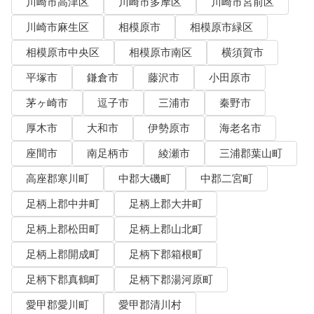
川崎市高津区
川崎市多摩区
川崎市宮前区
川崎市麻生区
相模原市
相模原市緑区
相模原市中央区
相模原市南区
横須賀市
平塚市
鎌倉市
藤沢市
小田原市
茅ヶ崎市
逗子市
三浦市
秦野市
厚木市
大和市
伊勢原市
海老名市
座間市
南足柄市
綾瀬市
三浦郡葉山町
高座郡寒川町
中郡大磯町
中郡二宮町
足柄上郡中井町
足柄上郡大井町
足柄上郡松田町
足柄上郡山北町
足柄上郡開成町
足柄下郡箱根町
足柄下郡真鶴町
足柄下郡湯河原町
愛甲郡愛川町
愛甲郡清川村