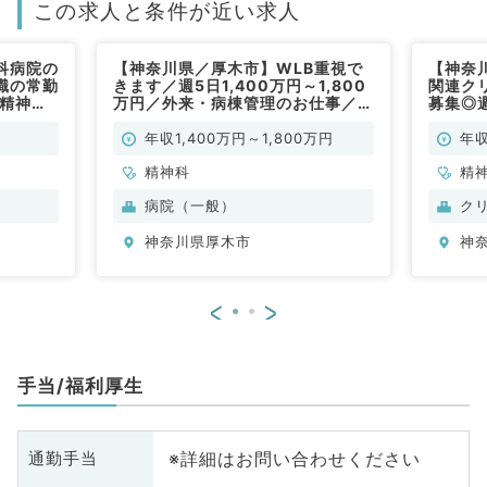
この求人と条件が近い求人
科病院の
【神奈川県／厚木市】WLB重視で
【神奈
職の常勤
きます／週5日1,400万円～1,800
関連ク
（精神科
万円／外来・病棟管理のお仕事／救
募集◎
急指定無しの病院です（精神科／常
／常勤
勤）
年収1,400万円～1,800万円
年収
精神科
精
病院（一般）
ク
神奈川県厚木市
神
<
>
手当/福利厚生
※詳細はお問い合わせください
通勤手当