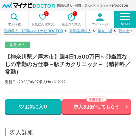
医師の求人・転職・アルバイトはマイナビDOCTOR
0
1
MENU
お気に入り求人
最近見た求人
マイページ
求人検索
医師求人・転職のマイナビDOCTOR
常勤医師求人
神奈川県
厚木市
常勤求人
【神奈川県／厚木市】週4日1,500万円～◎当直な
しの常勤のお仕事～駅チカクリニック～（精神科／
常勤）
更新日 : 2022/06/07
求人No : 612112
お気に入り
求人を紹介してもらう
求人詳細