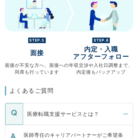
STEP.5
STEP.6
内定・入職
面接
アフターフォロー
面接が不安な方へ、
面接への
年収交渉や
入社日調整まで、
同席も
行っています
内定後もバックアップ
よくあるご質問
医療転職支援サービスとは？
医師専任のキャリアパートナーがご希望条