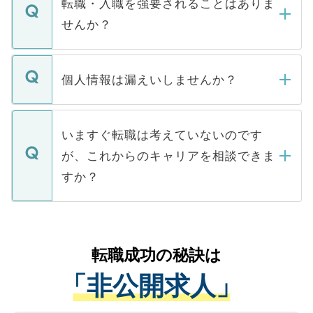
転職・入職を強要されることはありま
い。
けない「非公開求人」です。非公開求人は
せんか？
下記の理由によって、一般には公開してい
ません。
転職・入職を強要することは一切ありませ
ん。また、仮に応募先から内定をいただい
個人情報は漏えいしませんか？
■応募殺到を避けるため 人気のある医療機
たとしても、ご本人が納得しない限り、内
関を公にしてしまうと、応募が殺到する場
定を承諾する必要はありません。内定先へ
個人情報が漏えいすることはありませんの
合があります。 選考を効率よく行うため
の辞退の連絡はキャリアパートナーが行い
で、ご安心ください。当サイトからの登録
いますぐ転職は考えていないのです
に、医療機関が求める条件に合った人材の
ますので、ご安心ください。
などで収集したご登録者様の個人情報は、
が、これからのキャリアを相談できま
みを人材紹介会社に依頼するケースが増え
ご本人のキャリアアップおよび転職活動の
ています。
すか？
支援を目的に使用いたします。お預かりし
ているすべての個人データはご本人の許可
お気軽にご相談ください。先生専任のキャ
なく、医療機関側に開示したり、第三者に
リアパートナーが将来のご希望などをおう
提供することは一切ありません。また弊社
かがいして、現在の医療機関の状況や紹介
転職成功の秘訣は
は、個人情報の取り扱いについての厳密な
経験をまじえながら、適切なアドバイスを
管理基準を満たした事業者のみに付与され
「非公開求人」
させていただきます。すぐにご転職をされ
る、プライバシーマークを取得済みです。
ない方には、長期的なサポートが可能です
ご登録いただいた個人情報は、SSL（デー