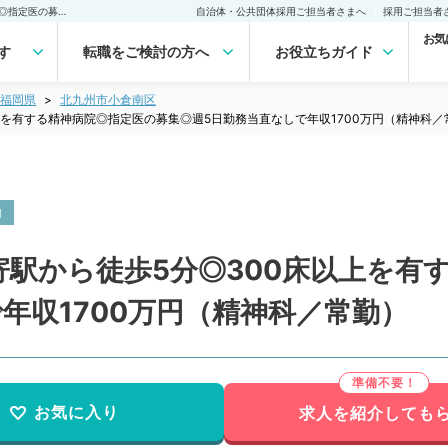
【福岡県／北九州市】最寄駅から徒歩5分◎300床以上を有する精神病院◎指定医の募集◎週5日勤務当直なしで年収1700万円（精神科／常勤）の転職・求人｜医師の求人・転職・アルバイトは【マイナビDOCTOR】
自治体・公共団体採用ご担当者さまへ
採用ご担当者
お気
す
転職をご検討の方へ
お役立ちガイド
福岡県
北九州市小倉南区
上を有する精神病院◎指定医の募集◎週5日勤務当直なしで年収1700万円（精神科／
内
寄駅から徒歩5分◎300床以上を有
年収1700万円（精神科／常勤）
お気に入り
求人を紹介しても