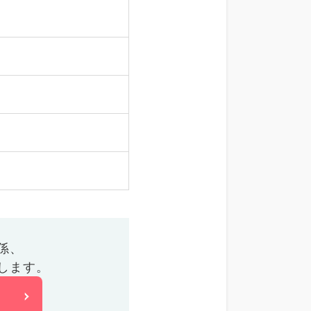
係、
します。