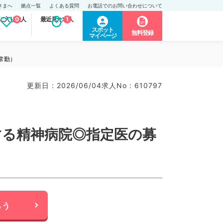
さまへ
拠点一覧
よくある質問
お電話でのお問い合わせについて
に入り求人
0
最近見た求人
1
スポット
無料登録
マイページ
常勤）
更新日 : 2026/06/04
求人No : 610797
する精神病院◎指定医の募
らう