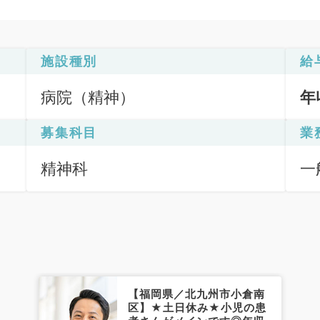
施設種別
給
病院（精神）
年
募集科目
業
精神科
一
【福岡県／北九州市小倉南
区】★土日休み★小児の患