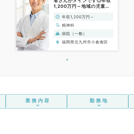
者さんがメインです◎年収
1,200万円～地域の児童・
思春期の診療の中心的役割
年収1,200万円～
を担っています（精神科／
常勤）
精神科
病院（一般）
福岡県北九州市小倉南区
業務内容
勤務地