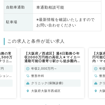
車通勤相談可能
自動車通勤
※最新情報を確認いたしますので
駐車場
お問い合わせください
この求人と条件が近い求人
勤務の常
【大阪府／西成区】週4日勤務◇年
【大阪
,500万
収2000万円程の高収入★マイカー
円可能
クリニッ
通勤可能◎最寄り駅から徒歩圏内♪
内・マ
仕事です
整形外科クリニックの管理医師の募
地域に
集です（整形外科／常勤）
どのお
万円
年収2,000万円～
年収
ション
整形外科
整
クリニック(保険診療)
ク
大阪府大阪市西成区
大