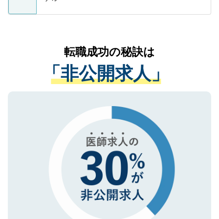
支援を目的に使用いたします。お預かりし
ているすべての個人データはご本人の許可
お気軽にご相談ください。先生専任のキャ
なく、医療機関側に開示したり、第三者に
リアパートナーが将来のご希望などをおう
提供することは一切ありません。また弊社
かがいして、現在の医療機関の状況や紹介
転職成功の秘訣は
は、個人情報の取り扱いについての厳密な
経験をまじえながら、適切なアドバイスを
管理基準を満たした事業者のみに付与され
「非公開求人」
させていただきます。すぐにご転職をされ
る、プライバシーマークを取得済みです。
ない方には、長期的なサポートが可能です
ご登録いただいた個人情報は、SSL（デー
ので、まずはご登録ください。
タ暗号化）によって保護されていますの
で、機密保持に関してもご安心ください。