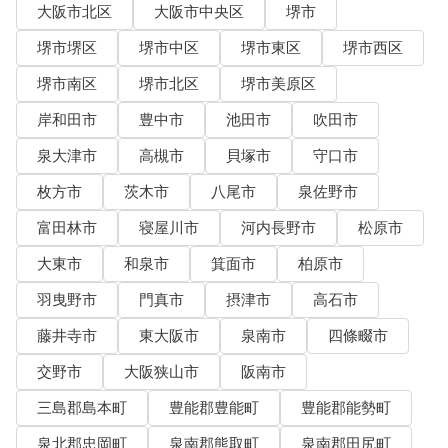
大阪市北区
大阪市中央区
堺市
堺市堺区
堺市中区
堺市東区
堺市西区
堺市南区
堺市北区
堺市美原区
岸和田市
豊中市
池田市
吹田市
泉大津市
高槻市
貝塚市
守口市
枚方市
茨木市
八尾市
泉佐野市
富田林市
寝屋川市
河内長野市
松原市
大東市
和泉市
箕面市
柏原市
羽曳野市
門真市
摂津市
高石市
藤井寺市
東大阪市
泉南市
四條畷市
交野市
大阪狭山市
阪南市
三島郡島本町
豊能郡豊能町
豊能郡能勢町
泉北郡忠岡町
泉南郡熊取町
泉南郡田尻町