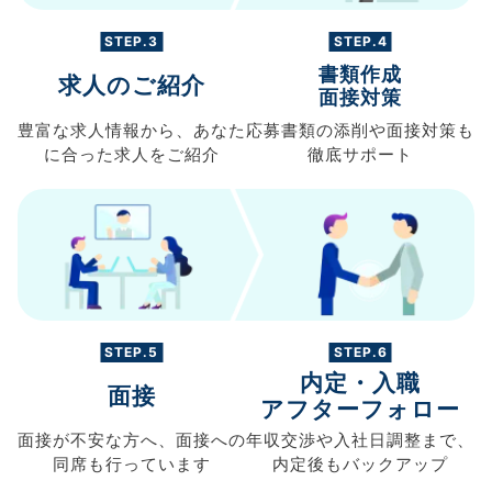
STEP.3
STEP.4
書類作成
求人のご紹介
面接対策
豊富な求人情報から、
あなた
応募書類の
添削や面接対策も
に合った求人を
ご紹介
徹底サポート
STEP.5
STEP.6
内定・入職
面接
アフターフォロー
面接が不安な方へ、
面接への
年収交渉や
入社日調整まで、
同席も
行っています
内定後もバックアップ