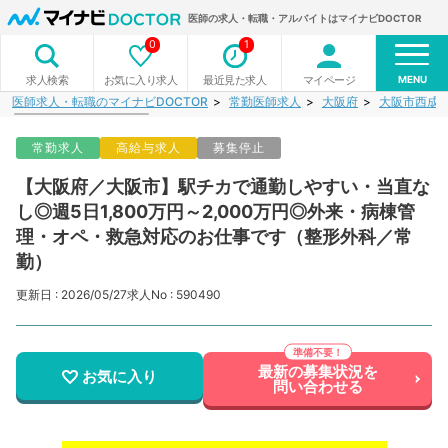
医師の求人・転職・アルバイトはマイナビDOCTOR
0
1
MENU
お気に入り求人
最近見た求人
マイページ
求人検索
医師求人・転職のマイナビDOCTOR
常勤医師求人
大阪府
大阪市西成
常勤求人
高給与求人
募集停止
【大阪府／大阪市】駅チカで通勤しやすい・当直な
し◎週5日1,800万円～2,000万円◎外来・病棟管
理・オペ・救急対応のお仕事です（整形外科／常
勤）
更新日 : 2026/05/27
求人No : 590490
最新の募集状況を
お気に入り
問い合わせる