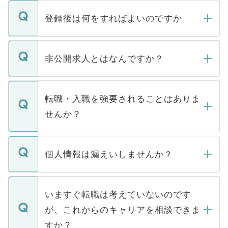
登録後は何をすればよいのですか
ご登録いただきましたら、弊社担当者がご
登録内容を確認し、その後メールもしくは
非公開求人とはなんですか？
お電話にて次のステップのご案内をいたし
ます。通常、5営業日以内にはご連絡をせて
マイナビDOCTORで取り扱っている求人の
いただきますので、しばらくお待ちくださ
うち約3割は、Webサイトからご覧いただ
転職・入職を強要されることはありま
い。
けない「非公開求人」です。非公開求人は
せんか？
下記の理由によって、一般には公開してい
ません。
転職・入職を強要することは一切ありませ
ん。また、仮に応募先から内定をいただい
個人情報は漏えいしませんか？
■応募殺到を避けるため 人気のある医療機
たとしても、ご本人が納得しない限り、内
関を公にしてしまうと、応募が殺到する場
定を承諾する必要はありません。内定先へ
個人情報が漏えいすることはありませんの
合があります。 選考を効率よく行うため
の辞退の連絡はキャリアパートナーが行い
で、ご安心ください。当サイトからの登録
いますぐ転職は考えていないのです
に、医療機関が求める条件に合った人材の
ますので、ご安心ください。
などで収集したご登録者様の個人情報は、
が、これからのキャリアを相談できま
みを人材紹介会社に依頼するケースが増え
ご本人のキャリアアップおよび転職活動の
ています。
すか？