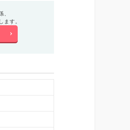
係、
します。