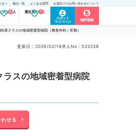
さまへ
拠点一覧
よくある質問
お電話でのお問い合わせについて
に入り求人
0
最近見た求人
1
スポット
無料登録
マイページ
90床クラスの地域密着型病院（整形外科／常勤）
更新日 : 2026/02/19
求人No : 522238
クラスの地域密着型病院
合わせる