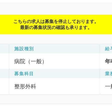
こちらの求人は募集を停止しております。
最新の募集状況の確認も承ります。
施設種別
給
病院（一般）
年
募集科目
業
整形外科
一
応