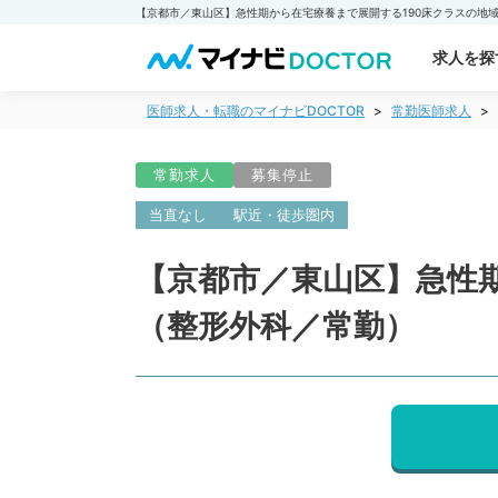
求人を探
医師求人・転職のマイナビDOCTOR
常勤医師求人
常勤求人
募集停止
当直なし
駅近・徒歩圏内
【京都市／東山区】急性
（整形外科／常勤）