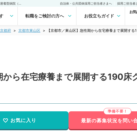
【京都市／東山区】急性期から在宅療養まで展開する190床クラスの地域密着型病院（整形外科／常勤）の転職・求人｜医師の求人・転職・アルバイトは【マイナビDOCTOR】
自治体・公共団体採用ご担当者さまへ
採用ご担当者
お気
す
転職をご検討の方へ
お役立ちガイド
京都府
京都市東山区
【京都市／東山区】急性期から在宅療養まで展開する1
期から在宅療養まで展開する190床
お気に入り
最新の募集状況を問い