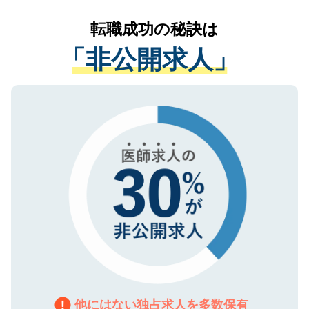
リアパートナーが将来のご希望などをおう
提供することは一切ありません。また弊社
かがいして、現在の医療機関の状況や紹介
転職成功の秘訣は
は、個人情報の取り扱いについての厳密な
経験をまじえながら、適切なアドバイスを
管理基準を満たした事業者のみに付与され
「非公開求人」
させていただきます。すぐにご転職をされ
る、プライバシーマークを取得済みです。
ない方には、長期的なサポートが可能です
ご登録いただいた個人情報は、SSL（デー
ので、まずはご登録ください。
タ暗号化）によって保護されていますの
で、機密保持に関してもご安心ください。
他にはない独占求人を多数保有