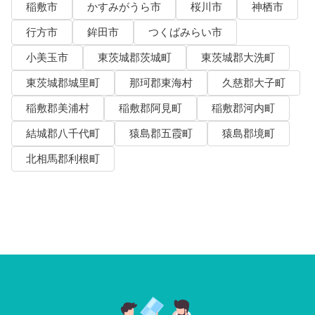
稲敷市
かすみがうら市
桜川市
神栖市
行方市
鉾田市
つくばみらい市
小美玉市
東茨城郡茨城町
東茨城郡大洗町
東茨城郡城里町
那珂郡東海村
久慈郡大子町
稲敷郡美浦村
稲敷郡阿見町
稲敷郡河内町
結城郡八千代町
猿島郡五霞町
猿島郡境町
北相馬郡利根町