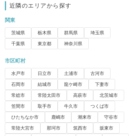
近隣のエリアから探す
関東
茨城県
栃木県
群馬県
埼玉県
千葉県
東京都
神奈川県
市区町村
水戸市
日立市
土浦市
古河市
石岡市
結城市
龍ケ崎市
下妻市
常総市
常陸太田市
高萩市
北茨城市
笠間市
取手市
牛久市
つくば市
ひたちなか市
鹿嶋市
潮来市
守谷市
常陸大宮市
那珂市
筑西市
坂東市