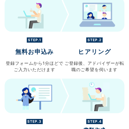
STEP.1
STEP.2
無料お申込み
ヒアリング
登録フォームから
1分ほどで
ご登録後、
アドバイザーが転
ご入力
いただけます
職の
ご希望を伺います
STEP.3
STEP.4