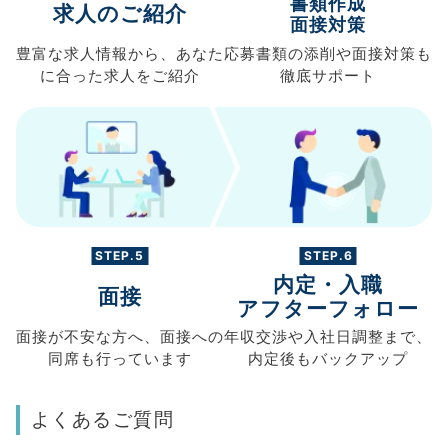
書類作成
求人のご紹介
面接対策
豊富な求人情報から、
あなた
応募書類の
添削や面接対策も
に合った求人を
ご紹介
徹底サポート
STEP.5
STEP.6
内定・入職
面接
アフターフォロー
面接が不安な方へ、
面接への
年収交渉や
入社日調整まで、
同席も
行っています
内定後もバックアップ
よくあるご質問