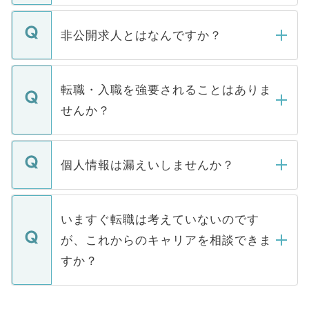
ご登録いただきましたら、弊社担当者がご
登録内容を確認し、その後メールもしくは
非公開求人とはなんですか？
お電話にて次のステップのご案内をいたし
ます。通常、5営業日以内にはご連絡をせて
マイナビDOCTORで取り扱っている求人の
いただきますので、しばらくお待ちくださ
うち約3割は、Webサイトからご覧いただ
転職・入職を強要されることはありま
い。
けない「非公開求人」です。非公開求人は
せんか？
下記の理由によって、一般には公開してい
ません。
転職・入職を強要することは一切ありませ
ん。また、仮に応募先から内定をいただい
個人情報は漏えいしませんか？
■応募殺到を避けるため 人気のある医療機
たとしても、ご本人が納得しない限り、内
関を公にしてしまうと、応募が殺到する場
定を承諾する必要はありません。内定先へ
個人情報が漏えいすることはありませんの
合があります。 選考を効率よく行うため
の辞退の連絡はキャリアパートナーが行い
で、ご安心ください。当サイトからの登録
いますぐ転職は考えていないのです
に、医療機関が求める条件に合った人材の
ますので、ご安心ください。
などで収集したご登録者様の個人情報は、
が、これからのキャリアを相談できま
みを人材紹介会社に依頼するケースが増え
ご本人のキャリアアップおよび転職活動の
ています。
すか？
支援を目的に使用いたします。お預かりし
ているすべての個人データはご本人の許可
お気軽にご相談ください。先生専任のキャ
なく、医療機関側に開示したり、第三者に