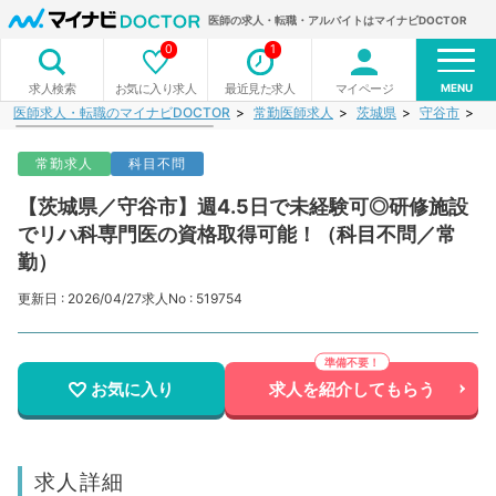
医師の求人・転職・アルバイトはマイナビDOCTOR
0
1
MENU
お気に入り求人
最近見た求人
マイページ
求人検索
医師求人・転職のマイナビDOCTOR
常勤医師求人
茨城県
守谷市
【
常勤求人
科目不問
【茨城県／守谷市】週4.5日で未経験可◎研修施設
でリハ科専門医の資格取得可能！（科目不問／常
勤）
更新日 : 2026/04/27
求人No : 519754
お気に入り
求人を紹介してもらう
求人詳細