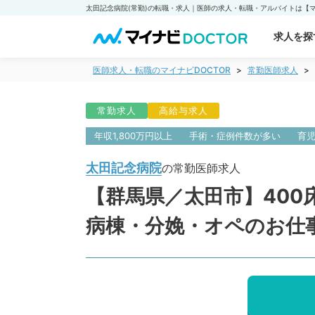
求人を探
医師求人・転職のマイナビDOCTOR
常勤医師求人
常勤求人
高給与求人
年収1,800万円以上
手術・症例件数が多い
育
太田記念病院
の常勤医師求人
【群馬県／太田市】400床
病棟・分娩・オペのお仕