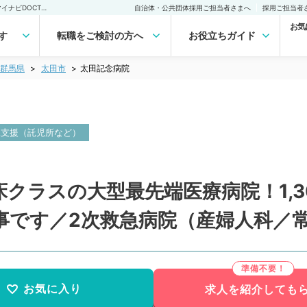
太田記念病院(常勤)の転職・求人｜医師の求人・転職・アルバイトは【マイナビDOCTOR】
自治体・公共団体採用ご担当者さまへ
採用ご担当者
お気
す
転職をご検討の方へ
お役立ちガイド
群馬県
太田市
太田記念病院
児支援（託児所など）
クラスの大型最先端医療病院！1,30
事です／2次救急病院（産婦人科／
お気に入り
求人を紹介しても