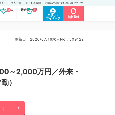
さまへ
拠点一覧
よくある質問
お電話でのお問い合わせについて
に入り求人
0
最近見た求人
1
スポット
無料登録
マイページ
更新日 : 2026/07/16
求人No : 509122
0～2,000万円／外来・
常勤）
らう