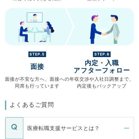
STEP.5
STEP.6
内定・入職
面接
アフターフォロー
面接が不安な方へ、
面接への
年収交渉や
入社日調整まで、
同席も
行っています
内定後もバックアップ
よくあるご質問
医療転職支援サービスとは？