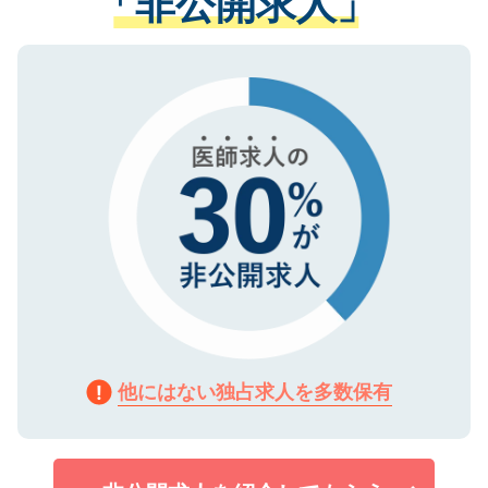
「非公開求人」
る、プライバシーマークを取得済みです。
ない方には、長期的なサポートが可能です
ご登録いただいた個人情報は、SSL（デー
ので、まずはご登録ください。
タ暗号化）によって保護されていますの
で、機密保持に関してもご安心ください。
他にはない独占求人を多数保有