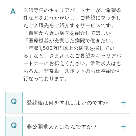
医師専任のキャリアパートナーがご希望条
件などをおうかがいし、ご希望にマッチし
たご入職先をご紹介するサービスです。
「自宅から近い病院を紹介してほしい」
「医療機器が充実した病院で働きたい」
「年収1,500万円以上の病院を探してい
る」など、さまざまなご要望をキャリアパ
ートナーにお伝えください。常勤求人はも
ちろん、非常勤・スポットのお仕事紹介も
行なっております。
登録後は何をすればよいのですか
ご登録いただきましたら、弊社担当者がご
登録内容を確認し、その後メールもしくは
非公開求人とはなんですか？
お電話にて次のステップのご案内をいたし