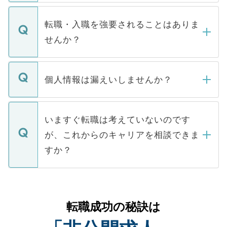
ます。通常、5営業日以内にはご連絡をせて
マイナビDOCTORで取り扱っている求人の
いただきますので、しばらくお待ちくださ
うち約3割は、Webサイトからご覧いただ
転職・入職を強要されることはありま
い。
けない「非公開求人」です。非公開求人は
せんか？
下記の理由によって、一般には公開してい
ません。
転職・入職を強要することは一切ありませ
ん。また、仮に応募先から内定をいただい
個人情報は漏えいしませんか？
■応募殺到を避けるため 人気のある医療機
たとしても、ご本人が納得しない限り、内
関を公にしてしまうと、応募が殺到する場
定を承諾する必要はありません。内定先へ
個人情報が漏えいすることはありませんの
合があります。 選考を効率よく行うため
の辞退の連絡はキャリアパートナーが行い
で、ご安心ください。当サイトからの登録
いますぐ転職は考えていないのです
に、医療機関が求める条件に合った人材の
ますので、ご安心ください。
などで収集したご登録者様の個人情報は、
が、これからのキャリアを相談できま
みを人材紹介会社に依頼するケースが増え
ご本人のキャリアアップおよび転職活動の
ています。
すか？
支援を目的に使用いたします。お預かりし
ているすべての個人データはご本人の許可
お気軽にご相談ください。先生専任のキャ
なく、医療機関側に開示したり、第三者に
リアパートナーが将来のご希望などをおう
提供することは一切ありません。また弊社
かがいして、現在の医療機関の状況や紹介
転職成功の秘訣は
は、個人情報の取り扱いについての厳密な
経験をまじえながら、適切なアドバイスを
管理基準を満たした事業者のみに付与され
させていただきます。すぐにご転職をされ