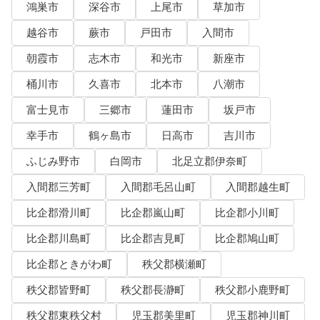
鴻巣市
深谷市
上尾市
草加市
越谷市
蕨市
戸田市
入間市
朝霞市
志木市
和光市
新座市
桶川市
久喜市
北本市
八潮市
富士見市
三郷市
蓮田市
坂戸市
幸手市
鶴ヶ島市
日高市
吉川市
ふじみ野市
白岡市
北足立郡伊奈町
入間郡三芳町
入間郡毛呂山町
入間郡越生町
比企郡滑川町
比企郡嵐山町
比企郡小川町
比企郡川島町
比企郡吉見町
比企郡鳩山町
比企郡ときがわ町
秩父郡横瀬町
秩父郡皆野町
秩父郡長瀞町
秩父郡小鹿野町
秩父郡東秩父村
児玉郡美里町
児玉郡神川町