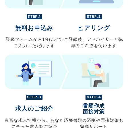
STEP.1
STEP.2
無料お申込み
ヒアリング
登録フォームから
1分ほどで
ご登録後、
アドバイザーが転
ご入力
いただけます
職の
ご希望を伺います
STEP.3
STEP.4
書類作成
求人のご紹介
面接対策
豊富な求人情報から、
あなた
応募書類の
添削や面接対策も
に合った求人を
ご紹介
徹底サポート