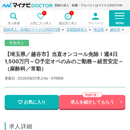
医師の求人・転職・アルバイトはマイナビDOCTOR
0
1
MENU
お気に入り求人
最近見た求人
マイページ
求人検索
医師求人・転職のマイナビDOCTOR
常勤医師求人
埼玉県
越谷市
【
常勤求人
【埼玉県／越谷市】当直オンコール免除！週4日
1,500万円～◎予定オペのみのご勤務～経営安定～
（麻酔科／常勤）
更新日 : 2025/08/21
求人No : 476958
お気に入り
求人を紹介してもらう
求人詳細