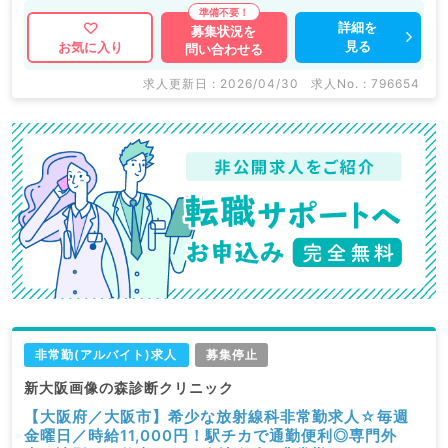
詳細を
募集状況を
見る
お気に入り
問い合わせる
求人更新日 : 2026/04/30
求人No. : 796654
非常勤(アルバイト)求人
募集停止
新大阪画像の森診断クリニック
【大阪府／大阪市】希少な放射線科非常勤求人☆毎週
金曜日／時給11,000円！駅チカで通勤便利◎専門外