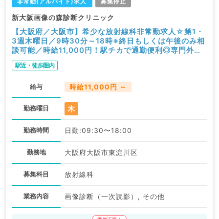
非常勤(アルバイト)求人
募集停止
新大阪画像の森診断クリニック
【大阪府／大阪市】希少な放射線科非常勤求人☆第1・
3週木曜日／9時30分～18時※終日もしくは午後のみ相
談可能／時給11,000円！駅チカで通勤便利◎専門外
来・読影のお仕事です（放射線科／非常勤）
駅近・徒歩圏内
給与
時給11,000円 ～
木
勤務曜日
勤務時間
日勤:09:30〜18:00
勤務地
大阪府大阪市東淀川区
募集科目
放射線科
業務内容
画像診断（一次読影）, その他