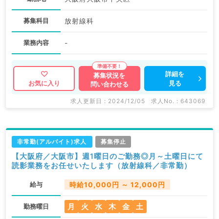
募集科目
放射線科
業務内容
-
詳細を
募集状況を
見る
お気に入り
問い合わせる
求人更新日 : 2024/12/05
求人No. : 643069
非常勤(アルバイト)求人
募集停止
【大阪府／大阪市】週1曜日のご勤務◎月～土曜日にて
読影業務をお任せいたします（放射線科／非常勤）
給与
時給10,000円 ～ 12,000円
月
火
水
木
金
土
勤務曜日