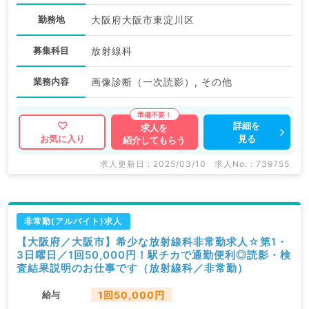
勤務地
大阪府大阪市東淀川区
募集科目
放射線科
業務内容
画像診断（一次読影）, その他
詳細を
求人を
見る
お気に入り
紹介してもらう
求人更新日 : 2025/03/10
求人No. : 739755
非常勤(アルバイト)求人
【大阪府／大阪市】希少な放射線科非常勤求人☆第1・
3日曜日／1回50,000円！駅チカで通勤便利◎読影・検
査結果説明のお仕事です（放射線科／非常勤）
給与
1回50,000円