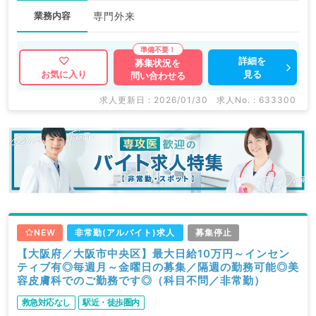
業務内容
専門外来
詳細を
募集状況を
見る
お気に入り
問い合わせる
求人更新日 : 2026/01/30
求人No. : 633300
NEW
非常勤(アルバイト)求人
募集停止
【大阪府／大阪市中央区】最大日給10万円～インセン
ティブ有◎毎週月～金曜日の募集／隔週の勤務可能◎美
容皮膚科でのご勤務です◎（科目不問／非常勤）
救急対応なし
駅近・徒歩圏内