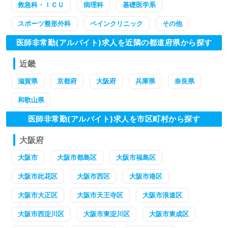
救急科・ＩＣＵ
病理科
基礎医学系
スポーツ整形外科
ペインクリニック
その他
医師非常勤(アルバイト)求人を近隣の都道府県から探す
近畿
滋賀県
京都府
大阪府
兵庫県
奈良県
和歌山県
医師非常勤(アルバイト)求人を市区町村から探す
大阪府
大阪市
大阪市都島区
大阪市福島区
大阪市此花区
大阪市西区
大阪市港区
大阪市大正区
大阪市天王寺区
大阪市浪速区
大阪市西淀川区
大阪市東淀川区
大阪市東成区