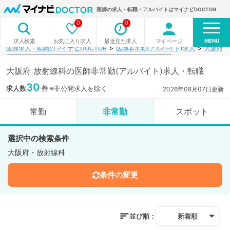
医師の求人・転職・アルバイトはマイナビDOCTOR
0
0
MENU
お気に入り求人
最近見た求人
マイページ
求人検索
医師求人・転職のマイナビDOCTOR
医師非常勤(アルバイト)求人
大阪府
大阪府 放射線科の医師非常勤(アルバイト)求人・転職
30
求人数
件
※非公開求人を除く
2026年08月07日更新
常勤
非常勤
スポット
選択中の検索条件
大阪府・放射線科
条件の変更
並び順：
新着順