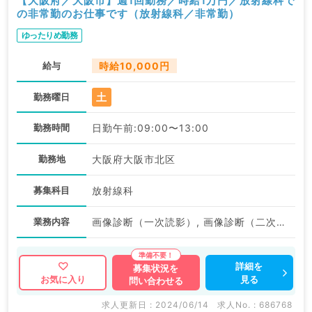
【大阪府／大阪市】週1回勤務／時給1万円／放射線科で
の非常勤のお仕事です（放射線科／非常勤）
ゆったりめ勤務
給与
時給10,000円
土
勤務曜日
勤務時間
日勤午前:09:00〜13:00
勤務地
大阪府大阪市北区
募集科目
放射線科
業務内容
画像診断（一次読影）, 画像診断（二次読影）
詳細を
募集状況を
見る
お気に入り
問い合わせる
求人更新日 : 2024/06/14
求人No. : 686768