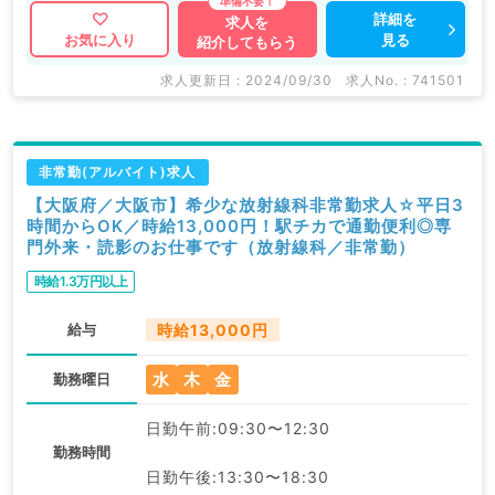
詳細を
求人を
見る
お気に入り
紹介してもらう
求人更新日 : 2024/09/30
求人No. : 741501
非常勤(アルバイト)求人
【大阪府／大阪市】希少な放射線科非常勤求人☆平日3
時間からOK／時給13,000円！駅チカで通勤便利◎専
門外来・読影のお仕事です（放射線科／非常勤）
時給1.3万円以上
給与
時給13,000円
水
木
金
勤務曜日
日勤午前:09:30〜12:30
勤務時間
日勤午後:13:30〜18:30