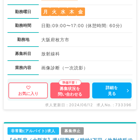
月
火
水
木
金
勤務曜日
勤務時間
日勤:09:00〜17:00 (休憩時間: 60分)
勤務地
大阪府枚方市
募集科目
放射線科
業務内容
画像診断（一次読影）
詳細を
募集状況を
見る
お気に入り
問い合わせる
求人更新日 : 2024/06/12
求人No. : 733396
非常勤(アルバイト)求人
募集停止