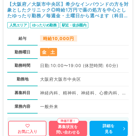
【大阪府／大阪市中央区】希少なインバウンドの方を対
象としたクリニック◎時給1万円で薬の処方を中心とし
たゆったり勤務／毎週金・土曜日から選べます（科目不
問／非常勤）
人気エリア
ゆったりめ勤務
駅近・徒歩圏内
給与
時給10,000円
金
土
勤務曜日
勤務時間
日勤:10:00〜19:00 (休憩時間: 60分)
勤務地
大阪府大阪市中央区
募集科目
神経内科、精神科、神経科、心療内科、アレルギー科、リウマチ科、小児科、整形外科、形成外科、美容外科、脳神経外科、呼吸器外科、心臓血管外科、小児外科、皮膚科、泌尿器科、産婦人科、産科、婦人科、眼科、耳鼻咽喉科、気管食道科、放射線科、リハビリテーション科、麻酔科、ペインクリニック、人工透析科、緩和ケア科、一般内科、循環器内科、呼吸器内科、消化器内科、内分泌・代謝内科、腎臓内科、老年内科、血液内科、外科系全般、一般外科、消化器外科、乳腺外科、総合診療科、美容皮膚科、健診・人間ドック、救急科・ＩＣＵ、病理科、基礎医学系、膠原病科、スポーツ整形外科、大腸・肛門外科、その他
業務内容
一般外来
詳細を
募集状況を
見る
お気に入り
問い合わせる