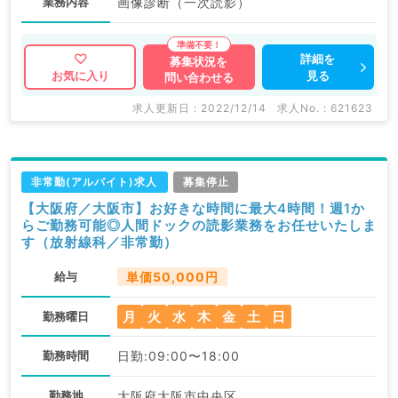
業務内容
画像診断（一次読影）
詳細を
募集状況を
見る
お気に入り
問い合わせる
求人更新日 : 2022/12/14
求人No. : 621623
非常勤(アルバイト)求人
募集停止
【大阪府／大阪市】お好きな時間に最大4時間！週1か
らご勤務可能◎人間ドックの読影業務をお任せいたしま
す（放射線科／非常勤）
給与
単価50,000円
月
火
水
木
金
土
日
勤務曜日
勤務時間
日勤:09:00〜18:00
勤務地
大阪府大阪市中央区