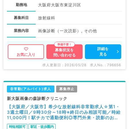
勤務地
大阪府大阪市東淀川区
募集科目
放射線科
業務内容
画像診断（一次読影）, その他
詳細を
募集状況を
見る
お気に入り
問い合わせる
求人更新日 : 2026/05/28
求人No. : 796656
非常勤(アルバイト)求人
募集停止
新大阪画像の森診断クリニック
【大阪府／大阪市】希少な放射線科非常勤求人☆第1・
3週土曜日／9時30分～18時※終日のみ相談可能／時給
11,000円！駅チカで通勤便利◎専門外来・読影のお仕
事です（放射線科／非常勤）
時短相談可
駅近・徒歩圏内