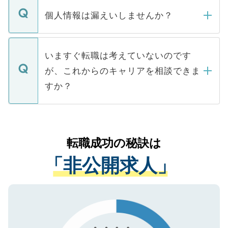
ん。また、仮に応募先から内定をいただい
個人情報は漏えいしませんか？
■応募殺到を避けるため 人気のある医療機
たとしても、ご本人が納得しない限り、内
関を公にしてしまうと、応募が殺到する場
定を承諾する必要はありません。内定先へ
個人情報が漏えいすることはありませんの
合があります。 選考を効率よく行うため
の辞退の連絡はキャリアパートナーが行い
で、ご安心ください。当サイトからの登録
いますぐ転職は考えていないのです
に、医療機関が求める条件に合った人材の
ますので、ご安心ください。
などで収集したご登録者様の個人情報は、
が、これからのキャリアを相談できま
みを人材紹介会社に依頼するケースが増え
ご本人のキャリアアップおよび転職活動の
ています。
すか？
支援を目的に使用いたします。お預かりし
ているすべての個人データはご本人の許可
お気軽にご相談ください。先生専任のキャ
なく、医療機関側に開示したり、第三者に
リアパートナーが将来のご希望などをおう
提供することは一切ありません。また弊社
かがいして、現在の医療機関の状況や紹介
転職成功の秘訣は
は、個人情報の取り扱いについての厳密な
経験をまじえながら、適切なアドバイスを
管理基準を満たした事業者のみに付与され
「非公開求人」
させていただきます。すぐにご転職をされ
る、プライバシーマークを取得済みです。
ない方には、長期的なサポートが可能です
ご登録いただいた個人情報は、SSL（デー
ので、まずはご登録ください。
タ暗号化）によって保護されていますの
で、機密保持に関してもご安心ください。