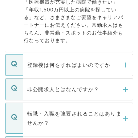
「医療機器が充実した病院で働きたい」
「年収1,500万円以上の病院を探してい
る」など、さまざまなご要望をキャリアパ
ートナーにお伝えください。常勤求人はも
ちろん、非常勤・スポットのお仕事紹介も
行なっております。
登録後は何をすればよいのですか
ご登録いただきましたら、弊社担当者がご
登録内容を確認し、その後メールもしくは
非公開求人とはなんですか？
お電話にて次のステップのご案内をいたし
ます。通常、5営業日以内にはご連絡をせて
マイナビDOCTORで取り扱っている求人の
いただきますので、しばらくお待ちくださ
うち約3割は、Webサイトからご覧いただ
転職・入職を強要されることはありま
い。
けない「非公開求人」です。非公開求人は
せんか？
下記の理由によって、一般には公開してい
ません。
転職・入職を強要することは一切ありませ