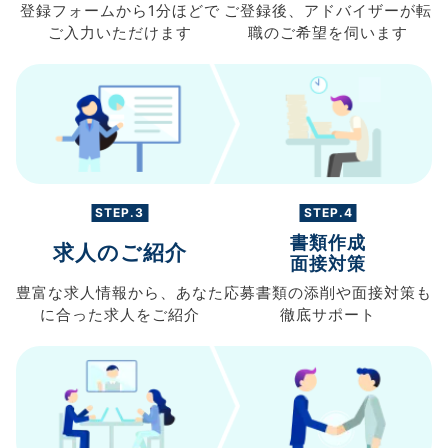
登録フォームから
1分ほどで
ご登録後、
アドバイザーが転
ご入力
いただけます
職の
ご希望を伺います
STEP.3
STEP.4
書類作成
求人のご紹介
面接対策
豊富な求人情報から、
あなた
応募書類の
添削や面接対策も
に合った求人を
ご紹介
徹底サポート