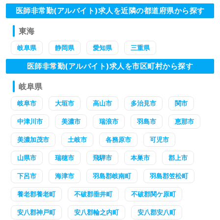
医師非常勤(アルバイト)求人を近隣の都道府県から探す
東海
岐阜県
静岡県
愛知県
三重県
医師非常勤(アルバイト)求人を市区町村から探す
岐阜県
岐阜市
大垣市
高山市
多治見市
関市
中津川市
美濃市
瑞浪市
羽島市
恵那市
美濃加茂市
土岐市
各務原市
可児市
山県市
瑞穂市
飛騨市
本巣市
郡上市
下呂市
海津市
羽島郡岐南町
羽島郡笠松町
養老郡養老町
不破郡垂井町
不破郡関ケ原町
安八郡神戸町
安八郡輪之内町
安八郡安八町