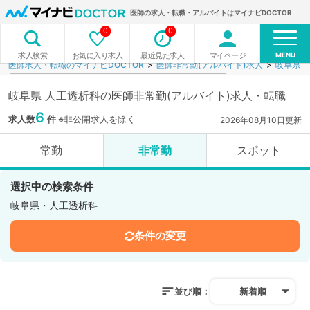
医師の求人・転職・アルバイトはマイナビDOCTOR
0
0
MENU
お気に入り求人
最近見た求人
マイページ
求人検索
医師求人・転職のマイナビDOCTOR
医師非常勤(アルバイト)求人
岐阜県
岐阜県 人工透析科の医師非常勤(アルバイト)求人・転職
6
求人数
件
※非公開求人を除く
2026年08月10日更新
常勤
非常勤
スポット
選択中の検索条件
岐阜県・人工透析科
条件の変更
並び順：
新着順