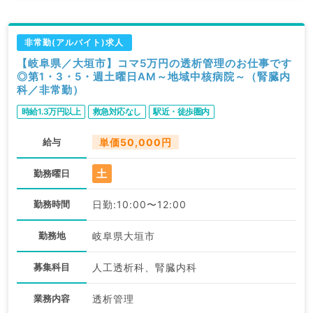
非常勤(アルバイト)求人
【岐阜県／大垣市】コマ5万円の透析管理のお仕事です
◎第1・3・5・週土曜日AM～地域中核病院～（腎臓内
科／非常勤）
時給1.3万円以上
救急対応なし
駅近・徒歩圏内
給与
単価50,000円
土
勤務曜日
勤務時間
日勤:10:00〜12:00
勤務地
岐阜県大垣市
募集科目
人工透析科、腎臓内科
業務内容
透析管理