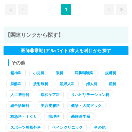
1
【関連リンクから探す】
医師非常勤(アルバイト)求人を科目から探す
その他
精神科
小児科
眼科
耳鼻咽喉科
皮膚科
麻酔科
放射線科
産婦人科
婦人科
産科
人工透析科
緩和ケア科
リハビリテーション科
総合診療科
美容皮膚科
健診・人間ドック
救急科・ＩＣＵ
病理科
基礎医学系
スポーツ整形外科
ペインクリニック
その他