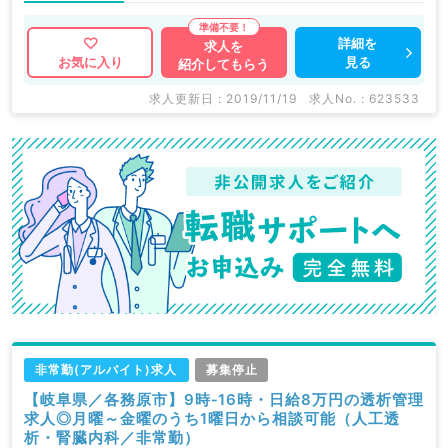
詳細を
求人を
見る
お気に入り
紹介してもらう
求人更新日 : 2019/11/19
求人No. : 623533
非常勤(アルバイト)求人
募集停止
【岐阜県／各務原市】9時‐16時・日給8万円の透析管理
求人◎月曜～金曜のうち1曜日から相談可能（人工透
析・腎臓内科／非常勤）