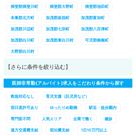
揖斐郡揖斐川町
揖斐郡大野町
揖斐郡池田町
本巣郡北方町
加茂郡坂祝町
加茂郡富加町
加茂郡川辺町
加茂郡七宗町
加茂郡八百津町
加茂郡白川町
加茂郡東白川村
可児郡御嵩町
大野郡白川村
【さらに条件を絞り込む】
医師非常勤(アルバイト)求人をこだわり条件から探す
救急対応なし
育児支援（託児所など）
宿日直許可あり
ゆったりめ勤務
駅近・徒歩圏内
専門医不問
人気エリア
企業で働く
健診
遠方交通費支給
宿泊費支給
1日10万円以上