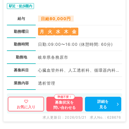
駅近・徒歩圏内
給与
日給80,000円
月
火
水
木
金
勤務曜日
勤務時間
日勤:09:00〜16:00 (休憩時間: 60分)
勤務地
岐阜県各務原市
募集科目
心臓血管外科、人工透析科、循環器内科、腎臓内科
業務内容
透析管理
詳細を
募集状況を
見る
お気に入り
問い合わせる
求人更新日 : 2026/05/21
求人No. : 628676