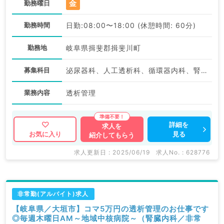
金
勤務曜日
勤務時間
日勤:08:00〜18:00 (休憩時間: 60分)
勤務地
岐阜県揖斐郡揖斐川町
募集科目
泌尿器科、人工透析科、循環器内科、腎臓内科
業務内容
透析管理
詳細を
求人を
見る
お気に入り
紹介してもらう
求人更新日 : 2025/06/19
求人No. : 628776
非常勤(アルバイト)求人
【岐阜県／大垣市】コマ5万円の透析管理のお仕事です
◎毎週木曜日AM～地域中核病院～（腎臓内科／非常