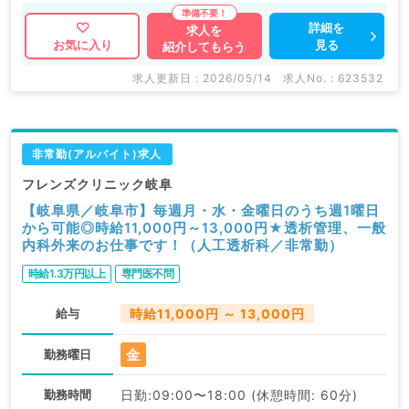
詳細を
求人を
見る
お気に入り
紹介してもらう
求人更新日 : 2026/05/14
求人No. : 623532
非常勤(アルバイト)求人
フレンズクリニック岐阜
【岐阜県／岐阜市】毎週月・水・金曜日のうち週1曜日
から可能◎時給11,000円～13,000円★透析管理、一般
内科外来のお仕事です！（人工透析科／非常勤）
時給1.3万円以上
専門医不問
給与
時給11,000円 ～ 13,000円
金
勤務曜日
勤務時間
日勤:09:00〜18:00 (休憩時間: 60分)