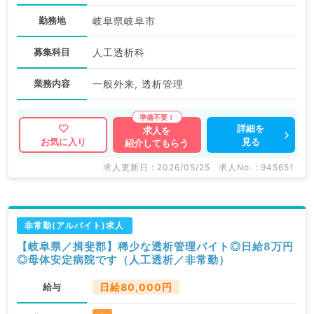
勤務地
岐阜県岐阜市
募集科目
人工透析科
業務内容
一般外来, 透析管理
詳細を
求人を
見る
お気に入り
紹介してもらう
求人更新日 : 2026/05/25
求人No. : 945651
非常勤(アルバイト)求人
【岐阜県／揖斐郡】稀少な透析管理バイト◎日給8万円
◎母体安定病院です（人工透析／非常勤）
給与
日給80,000円