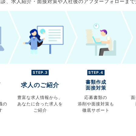
ご相談、求人紹介・面接対策や入社後のアフターフォローま
STEP.3
STEP.4
書類作成
グ
求人のご紹介
面接対策
豊富な求人情報から、
応募書類の
面
職の
あなたに合った求人を
添削や面接対策も
す
ご紹介
徹底サポート