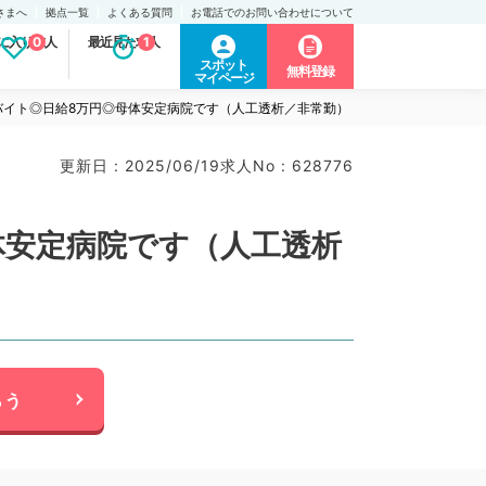
さまへ
拠点一覧
よくある質問
お電話でのお問い合わせについて
に入り求人
0
最近見た求人
1
スポット
無料登録
マイページ
バイト◎日給8万円◎母体安定病院です（人工透析／非常勤）
更新日 : 2025/06/19
求人No : 628776
体安定病院です（人工透析
らう