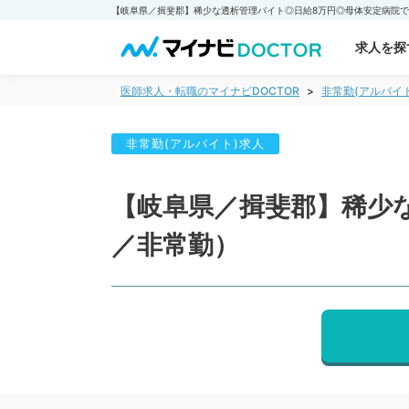
求人を探
医師求人・転職のマイナビDOCTOR
非常勤(アルバイ
非常勤(アルバイト)求人
【岐阜県／揖斐郡】稀少
／非常勤）