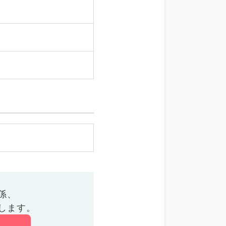
係、
します。