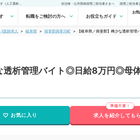
【岐阜県／揖斐郡】稀少な透析管理バイト◎日給8万円◎母体安定病院です（人工透析／非常勤）非常勤(アルバイト)の求人｜医師の求人・転職・アルバイトは【マイナビDOCTOR】
自治体・公共団体採用ご担当者さまへ
採用ご担当者
お気
す
転職をご検討の方へ
お役立ちガイド
ト)医師求人
岐阜県
揖斐郡揖斐川町
【岐阜県／揖斐郡】稀少な透析管理
な透析管理バイト◎日給8万円◎母
お気に入り
求人を紹介しても