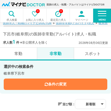
医師の求人・転職・アルバイトはマイナビDOCTOR
0
0
MENU
お気に入り求人
最近見た求人
マイページ
求人検索
医師求人・転職のマイナビDOCTOR
医師非常勤(アルバイト)求人
岐阜県
下呂市(岐阜県)の医師非常勤(アルバイト)求人・転職
1
求人数
件
※非公開求人を除く
2026年08月06日更新
常勤
非常勤
スポット
選択中の検索条件
岐阜県下呂市
条件の変更
並び順：
新着順