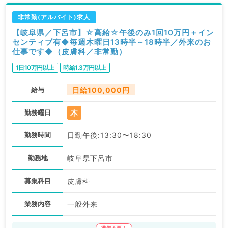
非常勤(アルバイト)求人
【岐阜県／下呂市】☆高給☆午後のみ1回10万円＋イン
センティブ有◆毎週木曜日13時半～18時半／外来のお
仕事です◆（皮膚科／非常勤）
1日10万円以上
時給1.3万円以上
給与
日給100,000円
木
勤務曜日
勤務時間
日勤午後:13:30〜18:30
勤務地
岐阜県下呂市
募集科目
皮膚科
業務内容
一般外来