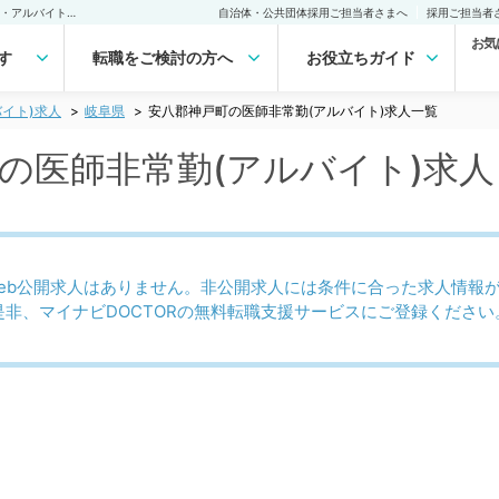
安八郡神戸町(岐阜県)の医師非常勤(アルバイト)求人｜医師の求人・転職・アルバイトは【マイナビDOCTOR】
自治体・公共団体採用ご担当者さまへ
採用ご担当者
お気
す
転職をご検討の方へ
お役立ちガイド
イト)求人
岐阜県
安八郡神戸町の医師非常勤(アルバイト)求人一覧
)の医師非常勤(アルバイト)求
eb公開求人はありません。非公開求人には条件に合った求人情報
是非、マイナビDOCTORの無料転職支援サービスにご登録ください