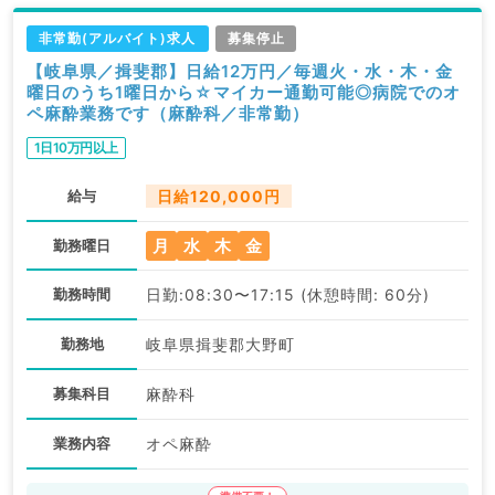
非常勤(アルバイト)求人
募集停止
【岐阜県／揖斐郡】日給12万円／毎週火・水・木・金
曜日のうち1曜日から☆マイカー通勤可能◎病院でのオ
ペ麻酔業務です（麻酔科／非常勤）
1日10万円以上
給与
日給120,000円
月
水
木
金
勤務曜日
勤務時間
日勤:08:30〜17:15 (休憩時間: 60分)
勤務地
岐阜県揖斐郡大野町
募集科目
麻酔科
業務内容
オペ麻酔