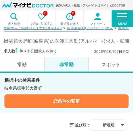
医師の求人・転職・アルバイトはマイナビDOCTOR
0
0
MENU
お気に入り求人
最近見た求人
マイページ
求人検索
医師求人・転職のマイナビDOCTOR
医師非常勤(アルバイト)求人
岐阜県
揖斐郡大野町(岐阜県)の医師非常勤(アルバイト)求人・転職
1
求人数
件
※非公開求人を除く
2026年08月07日更新
常勤
非常勤
スポット
選択中の検索条件
岐阜県揖斐郡大野町
条件の変更
並び順：
新着順