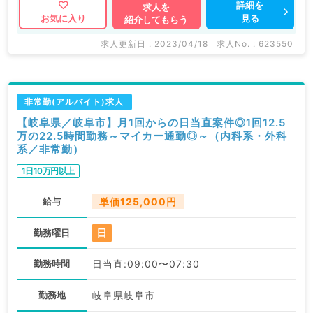
詳細を
求人を
見る
お気に入り
紹介してもらう
求人更新日 : 2023/04/18
求人No. : 623550
非常勤(アルバイト)求人
【岐阜県／岐阜市】月1回からの日当直案件◎1回12.5
万の22.5時間勤務～マイカー通勤◎～（内科系・外科
系／非常勤）
1日10万円以上
給与
単価125,000円
日
勤務曜日
勤務時間
日当直:09:00〜07:30
勤務地
岐阜県岐阜市