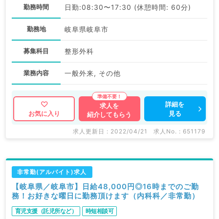
勤務時間
日勤:08:30〜17:30 (休憩時間: 60分)
勤務地
岐阜県岐阜市
募集科目
整形外科
業務内容
一般外来, その他
詳細を
求人を
見る
お気に入り
紹介してもらう
求人更新日 : 2022/04/21
求人No. : 651179
非常勤(アルバイト)求人
【岐阜県／岐阜市】日給48,000円◎16時までのご勤
務！お好きな曜日に勤務頂けます（内科科／非常勤）
育児支援（託児所など）
時短相談可