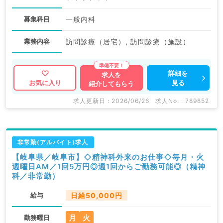
募集科目
一般内科
業務内容
訪問診療（居宅）, 訪問診療（施設）
詳細を
求人を
見る
お気に入り
紹介してもらう
求人更新日 : 2026/06/26
求人No. : 789852
非常勤(アルバイト)求人
【岐阜県／岐阜市】◇精神科外来のお仕事◇毎月・火
週曜日AM／1回5万円◎週1回からご勤務可能◎（精神
科／非常勤）
給与
日給50,000円
月
火
勤務曜日