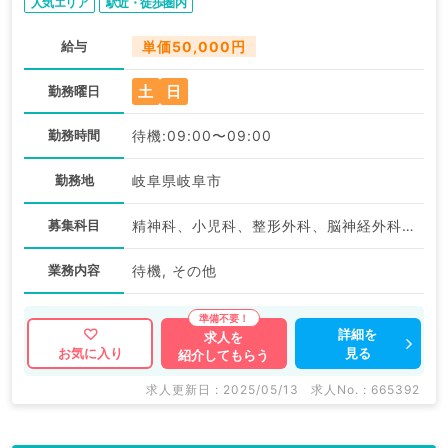
人気エリア
駅近・徒歩圏内
給与
単価50,000円
土
日
勤務曜日
勤務時間
待機:09:00〜09:00
勤務地
岐阜県岐阜市
募集科目
精神科、小児科、整形外科、脳神経外科、呼吸器外科、心臓血管外科、一般内科、循環器内科、呼吸器内科、消化器内科、内分泌・代謝内科、腎臓内科、外科系全般、一般外科、消化器外科、科目不問
業務内容
待機, その他
詳細を
求人を
見る
お気に入り
紹介してもらう
求人更新日 : 2025/05/13
求人No. : 665392