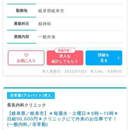
勤務地
岐阜県岐阜市
募集科目
精神科
業務内容
一般外来
詳細を
求人を
見る
お気に入り
紹介してもらう
求人更新日 : 2025/07/02
求人No. : 639910
非常勤(アルバイト)求人
長良内科クリニック
【岐阜県／岐阜市】★毎週水・土曜日★9時～13時★
日給50,000円★クリニックにて外来のお仕事です！
(一般内科／非常勤)