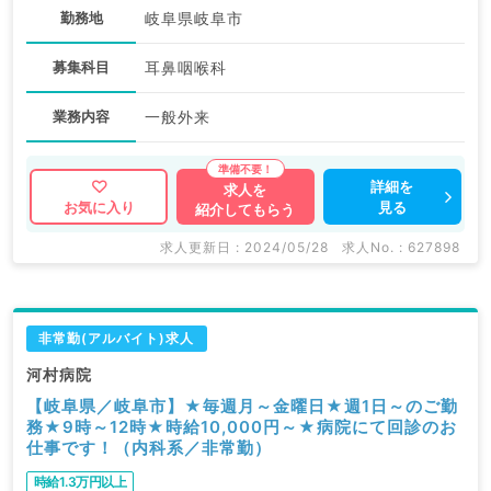
勤務地
岐阜県岐阜市
募集科目
耳鼻咽喉科
業務内容
一般外来
詳細を
求人を
見る
お気に入り
紹介してもらう
求人更新日 : 2024/05/28
求人No. : 627898
非常勤(アルバイト)求人
河村病院
【岐阜県／岐阜市】★毎週月～金曜日★週1日～のご勤
務★9時～12時★時給10,000円～★病院にて回診のお
仕事です！（内科系／非常勤）
時給1.3万円以上