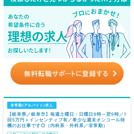
非常勤(アルバイト)求人
【岐阜県／岐阜市】毎週土曜日・日曜日9時～翌9時／1
回5万円＋インセンティブ有／希少な週末オンコール待
機のお仕事です◎（内科系・外科系／非常勤）