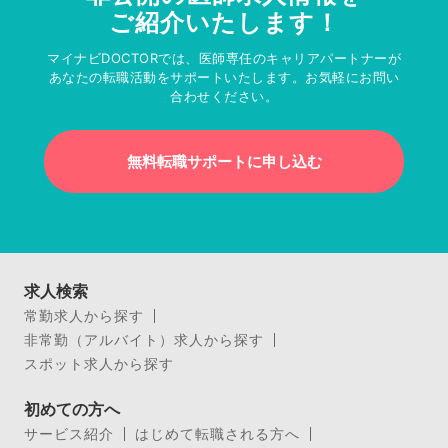
ご紹介いたします！
マイナビDOCTORでは、医師専任のキャリアパートナーが
あなたの転職活動をサポートいたします。お気軽にお問い
合わせください。
無料転職サポートに申し込む
求人検索
常勤求人から探す
非常勤（アルバイト）求人から探す
スポット求人から探す
初めての方へ
サービス紹介
はじめて転職される方へ