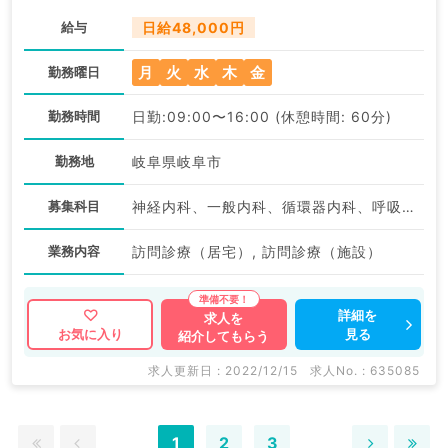
給与
日給48,000円
月
火
水
木
金
勤務曜日
勤務時間
日勤:09:00〜16:00 (休憩時間: 60分)
勤務地
岐阜県岐阜市
募集科目
神経内科、一般内科、循環器内科、呼吸器内科、消化器内科、内分泌・代謝内科、腎臓内科、老年内科、膠原病科
業務内容
訪問診療（居宅）, 訪問診療（施設）
詳細を
求人を
見る
お気に入り
紹介してもらう
求人更新日 : 2022/12/15
求人No. : 635085
1
2
3