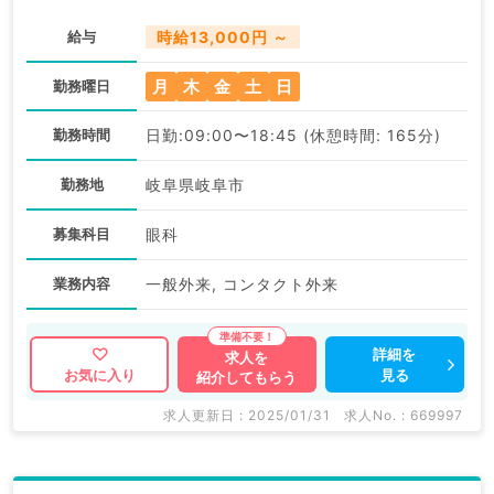
給与
時給13,000円 ～
月
木
金
土
日
勤務曜日
勤務時間
日勤:09:00〜18:45 (休憩時間: 165分)
勤務地
岐阜県岐阜市
募集科目
眼科
業務内容
一般外来, コンタクト外来
詳細を
求人を
見る
お気に入り
紹介してもらう
求人更新日 : 2025/01/31
求人No. : 669997