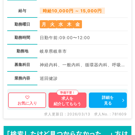
給与
時給10,000円 ～ 15,000円
月
火
水
木
金
勤務曜日
勤務時間
日勤午前:09:00〜12:00
勤務地
岐阜県岐阜市
募集科目
神経内科、一般内科、循環器内科、呼吸器内科、消化器内科、内分泌・代謝内科、腎臓内科、老年内科、血液内科、膠原病科
業務内容
巡回健診
詳細を
求人を
見る
お気に入り
紹介してもらう
求人更新日 : 2026/03/13
求人No. : 781609