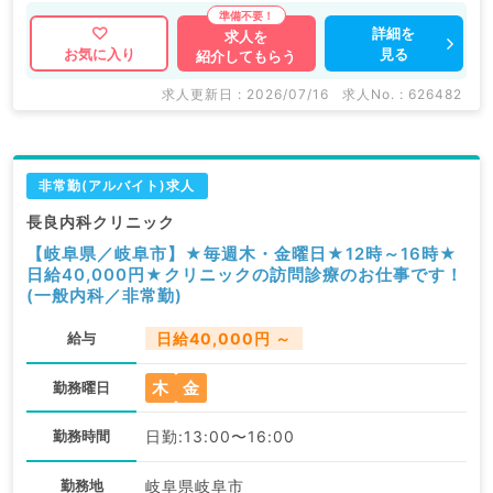
詳細を
求人を
見る
お気に入り
紹介してもらう
求人更新日 : 2026/07/16
求人No. : 626482
非常勤(アルバイト)求人
長良内科クリニック
【岐阜県／岐阜市】★毎週木・金曜日★12時～16時★
日給40,000円★クリニックの訪問診療のお仕事です！
(一般内科／非常勤)
給与
日給40,000円 ～
木
金
勤務曜日
勤務時間
日勤:13:00〜16:00
勤務地
岐阜県岐阜市