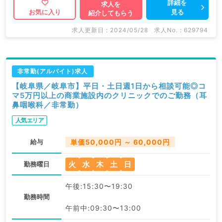
詳細を
求人を
見る
お気に入り
紹介してもらう
求人更新日 : 2024/05/28
求人No. : 629794
非常勤(アルバイト)求人
【岐阜県／岐阜市】平日・土日週1日から相談可能◎コ
マ5万円以上の商業施設内のクリニックでのご勤務（耳
鼻咽喉科／非常勤）
人気エリア
給与
単価50,000円 ～ 60,000円
火
水
木
土
日
勤務曜日
午後:15:30〜19:30
勤務時間
午前中:09:30〜13:00