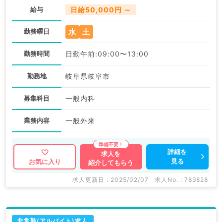
給与
日給50,000円 ～
水
土
勤務曜日
勤務時間
日勤午前:09:00〜13:00
勤務地
岐阜県岐阜市
募集科目
一般内科
業務内容
一般外来
詳細を
求人を
見る
お気に入り
紹介してもらう
求人更新日 : 2025/02/07
求人No. : 789828
非常勤(アルバイト)求人