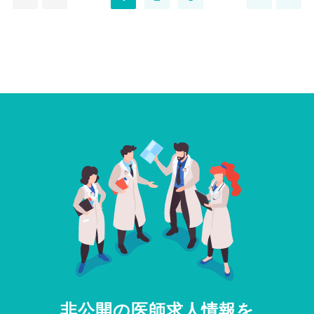
非公開の医師求人情報を