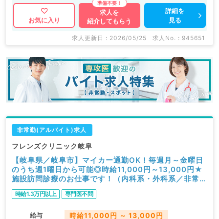
詳細を
求人を
見る
お気に入り
紹介してもらう
求人更新日 : 2026/05/25
求人No. : 945651
非常勤(アルバイト)求人
フレンズクリニック岐阜
【岐阜県／岐阜市】マイカー通勤OK！毎週月～金曜日
のうち週1曜日から可能◎時給11,000円～13,000円★
施設訪問診療のお仕事です！（内科系・外科系／非常
勤）
時給1.3万円以上
専門医不問
給与
時給11,000円 ～ 13,000円