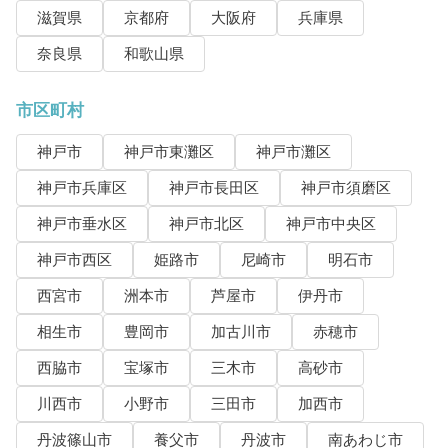
滋賀県
京都府
大阪府
兵庫県
奈良県
和歌山県
市区町村
神戸市
神戸市東灘区
神戸市灘区
神戸市兵庫区
神戸市長田区
神戸市須磨区
神戸市垂水区
神戸市北区
神戸市中央区
神戸市西区
姫路市
尼崎市
明石市
西宮市
洲本市
芦屋市
伊丹市
相生市
豊岡市
加古川市
赤穂市
西脇市
宝塚市
三木市
高砂市
川西市
小野市
三田市
加西市
丹波篠山市
養父市
丹波市
南あわじ市