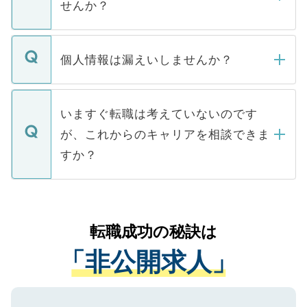
せんか？
下記の理由によって、一般には公開してい
ません。
転職・入職を強要することは一切ありませ
ん。また、仮に応募先から内定をいただい
個人情報は漏えいしませんか？
■応募殺到を避けるため 人気のある医療機
たとしても、ご本人が納得しない限り、内
関を公にしてしまうと、応募が殺到する場
定を承諾する必要はありません。内定先へ
個人情報が漏えいすることはありませんの
合があります。 選考を効率よく行うため
の辞退の連絡はキャリアパートナーが行い
で、ご安心ください。当サイトからの登録
いますぐ転職は考えていないのです
に、医療機関が求める条件に合った人材の
ますので、ご安心ください。
などで収集したご登録者様の個人情報は、
が、これからのキャリアを相談できま
みを人材紹介会社に依頼するケースが増え
ご本人のキャリアアップおよび転職活動の
ています。
すか？
支援を目的に使用いたします。お預かりし
ているすべての個人データはご本人の許可
お気軽にご相談ください。先生専任のキャ
なく、医療機関側に開示したり、第三者に
リアパートナーが将来のご希望などをおう
提供することは一切ありません。また弊社
かがいして、現在の医療機関の状況や紹介
転職成功の秘訣は
は、個人情報の取り扱いについての厳密な
経験をまじえながら、適切なアドバイスを
管理基準を満たした事業者のみに付与され
「非公開求人」
させていただきます。すぐにご転職をされ
る、プライバシーマークを取得済みです。
ない方には、長期的なサポートが可能です
ご登録いただいた個人情報は、SSL（デー
ので、まずはご登録ください。
タ暗号化）によって保護されていますの