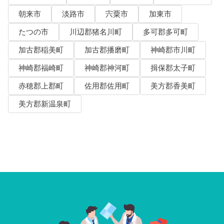
朝来市
淡路市
宍粟市
加東市
たつの市
川辺郡猪名川町
多可郡多可町
加古郡稲美町
加古郡播磨町
神崎郡市川町
神崎郡福崎町
神崎郡神河町
揖保郡太子町
赤穂郡上郡町
佐用郡佐用町
美方郡香美町
美方郡新温泉町