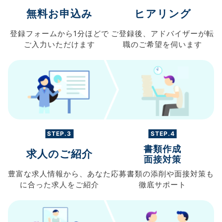
無料お申込み
ヒアリング
登録フォームから
1分ほどで
ご登録後、
アドバイザーが転
ご入力
いただけます
職の
ご希望を伺います
STEP.3
STEP.4
書類作成
求人のご紹介
面接対策
豊富な求人情報から、
あなた
応募書類の
添削や面接対策も
に合った求人を
ご紹介
徹底サポート