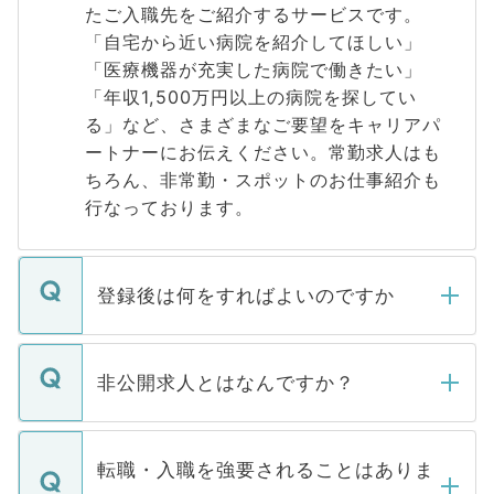
たご入職先をご紹介するサービスです。
「自宅から近い病院を紹介してほしい」
「医療機器が充実した病院で働きたい」
「年収1,500万円以上の病院を探してい
る」など、さまざまなご要望をキャリアパ
ートナーにお伝えください。常勤求人はも
ちろん、非常勤・スポットのお仕事紹介も
行なっております。
登録後は何をすればよいのですか
ご登録いただきましたら、弊社担当者がご
登録内容を確認し、その後メールもしくは
非公開求人とはなんですか？
お電話にて次のステップのご案内をいたし
ます。通常、5営業日以内にはご連絡をせて
マイナビDOCTORで取り扱っている求人の
いただきますので、しばらくお待ちくださ
うち約3割は、Webサイトからご覧いただ
転職・入職を強要されることはありま
い。
けない「非公開求人」です。非公開求人は