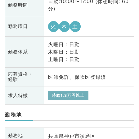
日勤:10:00〜17:00 (休憩時間: 60
勤務時間
分)
火
木
土
勤務曜日
火曜日 : 日勤
木曜日 : 日勤
勤務体系
土曜日 : 日勤
応募資格・
医師免許、保険医登録済
経験
求人特徴
時給1.3万円以上
勤務地
兵庫県神戸市須磨区
勤務地