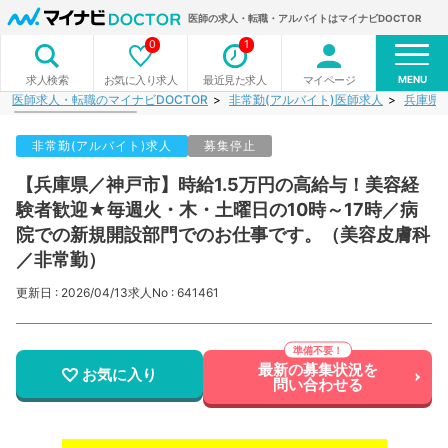
医師の求人・転職・アルバイトはマイナビDOCTOR
0
1
MENU
お気に入り求人
最近見た求人
マイページ
求人検索
医師求人・転職のマイナビDOCTOR
非常勤(アルバイト)医師求人
兵庫県
非常勤(アルバイト)求人
募集停止
【兵庫県／神戸市】時給1.5万円の高給与！美容経
験者歓迎★毎週火・木・土曜日の10時～17時／病
院での新規開設部門でのお仕事です。（美容皮膚科
／非常勤）
更新日 : 2026/04/13
求人No : 641461
最新の募集状況を
お気に入り
問い合わせる