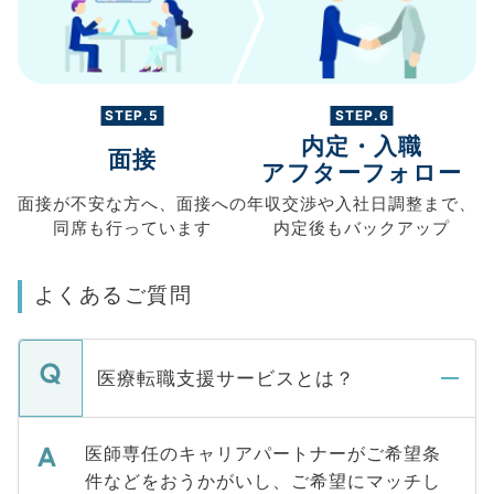
STEP.5
STEP.6
内定・入職
面接
アフターフォロー
面接が不安な方へ、
面接への
年収交渉や
入社日調整まで、
同席も
行っています
内定後もバックアップ
よくあるご質問
医療転職支援サービスとは？
医師専任のキャリアパートナーがご希望条
件などをおうかがいし、ご希望にマッチし