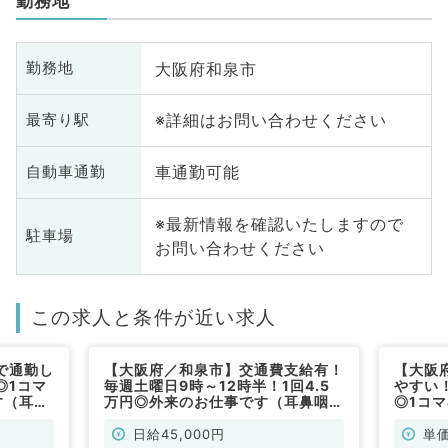
勤務地
大阪府和泉市
勤務地
※詳細はお問い合わせください
最寄り駅
車通勤可能
自動車通勤
※最新情報を確認いたしますので
駐車場
お問い合わせください
この求人と条件が近い求人
で通勤し
【大阪府／和泉市】交通費支給有！
【大阪
◎1コマ
毎週土曜日9時～12時半！1回4.5
やすい
す（耳鼻
万円◎外来のお仕事です（耳鼻咽喉
◎1コマ
科／非常勤）
す（耳
日給45,000円
単価