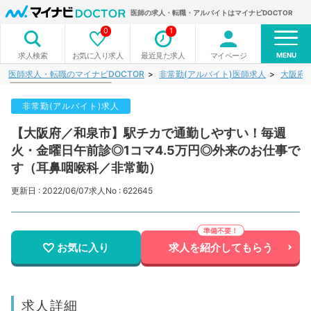
医師の求人・転職・アルバイトはマイナビDOCTOR
0
1
MENU
お気に入り求人
最近見た求人
マイページ
求人検索
医師求人・転職のマイナビDOCTOR
非常勤(アルバイト)医師求人
大阪府
非常勤(アルバイト)求人
【大阪府／和泉市】駅チカで通勤しやすい！毎週
火・金曜日午前診◎1コマ4.5万円◎外来のお仕事で
す（耳鼻咽喉科／非常勤）
更新日 : 2022/06/07
求人No : 622645
お気に入り
求人を紹介してもらう
求人詳細