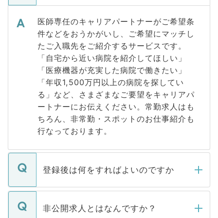
医師専任のキャリアパートナーがご希望条
件などをおうかがいし、ご希望にマッチし
たご入職先をご紹介するサービスです。
「自宅から近い病院を紹介してほしい」
「医療機器が充実した病院で働きたい」
「年収1,500万円以上の病院を探してい
る」など、さまざまなご要望をキャリアパ
ートナーにお伝えください。常勤求人はも
ちろん、非常勤・スポットのお仕事紹介も
行なっております。
登録後は何をすればよいのですか
ご登録いただきましたら、弊社担当者がご
登録内容を確認し、その後メールもしくは
非公開求人とはなんですか？
お電話にて次のステップのご案内をいたし