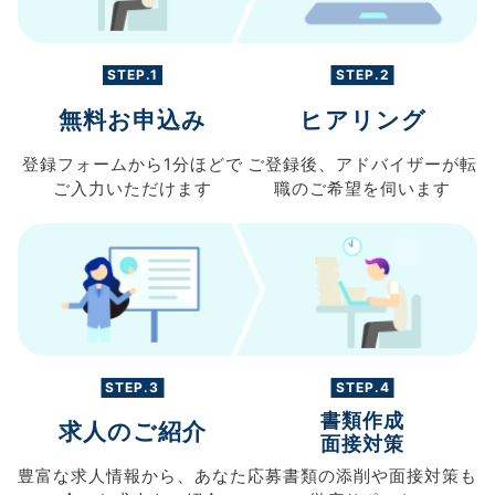
STEP.1
STEP.2
無料お申込み
ヒアリング
登録フォームから
1分ほどで
ご登録後、
アドバイザーが転
ご入力
いただけます
職の
ご希望を伺います
STEP.3
STEP.4
書類作成
求人のご紹介
面接対策
豊富な求人情報から、
あなた
応募書類の
添削や面接対策も