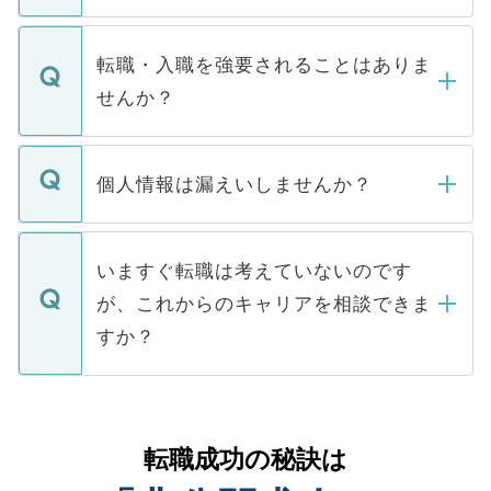
ます。通常、5営業日以内にはご連絡をせて
マイナビDOCTORで取り扱っている求人の
いただきますので、しばらくお待ちくださ
うち約3割は、Webサイトからご覧いただ
転職・入職を強要されることはありま
い。
けない「非公開求人」です。非公開求人は
せんか？
下記の理由によって、一般には公開してい
ません。
転職・入職を強要することは一切ありませ
ん。また、仮に応募先から内定をいただい
個人情報は漏えいしませんか？
■応募殺到を避けるため 人気のある医療機
たとしても、ご本人が納得しない限り、内
関を公にしてしまうと、応募が殺到する場
定を承諾する必要はありません。内定先へ
個人情報が漏えいすることはありませんの
合があります。 選考を効率よく行うため
の辞退の連絡はキャリアパートナーが行い
で、ご安心ください。当サイトからの登録
いますぐ転職は考えていないのです
に、医療機関が求める条件に合った人材の
ますので、ご安心ください。
などで収集したご登録者様の個人情報は、
が、これからのキャリアを相談できま
みを人材紹介会社に依頼するケースが増え
ご本人のキャリアアップおよび転職活動の
ています。
すか？
支援を目的に使用いたします。お預かりし
ているすべての個人データはご本人の許可
お気軽にご相談ください。先生専任のキャ
なく、医療機関側に開示したり、第三者に
リアパートナーが将来のご希望などをおう
提供することは一切ありません。また弊社
かがいして、現在の医療機関の状況や紹介
転職成功の秘訣は
は、個人情報の取り扱いについての厳密な
経験をまじえながら、適切なアドバイスを
管理基準を満たした事業者のみに付与され