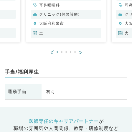
耳鼻咽喉科
耳
クリニック(保険診療)
ク
大阪府和泉市
大
土
火
<
>
手当/福利厚生
有り
通勤手当
医師専任のキャリアパートナー
が
職場の雰囲気や人間関係、
教育・研修制度など