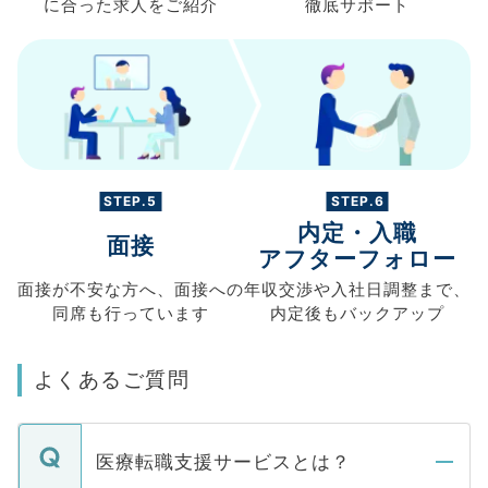
に合った求人を
ご紹介
徹底サポート
STEP.5
STEP.6
内定・入職
面接
アフターフォロー
面接が不安な方へ、
面接への
年収交渉や
入社日調整まで、
同席も
行っています
内定後もバックアップ
よくあるご質問
医療転職支援サービスとは？