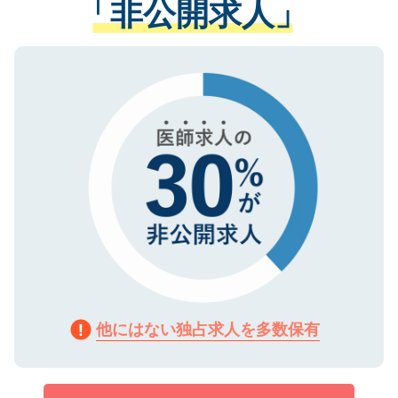
「非公開求人」
させていただきます。すぐにご転職をされ
る、プライバシーマークを取得済みです。
ない方には、長期的なサポートが可能です
ご登録いただいた個人情報は、SSL（デー
ので、まずはご登録ください。
タ暗号化）によって保護されていますの
で、機密保持に関してもご安心ください。
他にはない独占求人を多数保有