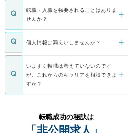
ます。通常、5営業日以内にはご連絡をせて
マイナビDOCTORで取り扱っている求人の
いただきますので、しばらくお待ちくださ
うち約3割は、Webサイトからご覧いただ
転職・入職を強要されることはありま
い。
けない「非公開求人」です。非公開求人は
せんか？
下記の理由によって、一般には公開してい
ません。
転職・入職を強要することは一切ありませ
ん。また、仮に応募先から内定をいただい
個人情報は漏えいしませんか？
■応募殺到を避けるため 人気のある医療機
たとしても、ご本人が納得しない限り、内
関を公にしてしまうと、応募が殺到する場
定を承諾する必要はありません。内定先へ
個人情報が漏えいすることはありませんの
合があります。 選考を効率よく行うため
の辞退の連絡はキャリアパートナーが行い
で、ご安心ください。当サイトからの登録
いますぐ転職は考えていないのです
に、医療機関が求める条件に合った人材の
ますので、ご安心ください。
などで収集したご登録者様の個人情報は、
が、これからのキャリアを相談できま
みを人材紹介会社に依頼するケースが増え
ご本人のキャリアアップおよび転職活動の
ています。
すか？
支援を目的に使用いたします。お預かりし
ているすべての個人データはご本人の許可
お気軽にご相談ください。先生専任のキャ
なく、医療機関側に開示したり、第三者に
リアパートナーが将来のご希望などをおう
提供することは一切ありません。また弊社
かがいして、現在の医療機関の状況や紹介
転職成功の秘訣は
は、個人情報の取り扱いについての厳密な
経験をまじえながら、適切なアドバイスを
管理基準を満たした事業者のみに付与され
「非公開求人」
させていただきます。すぐにご転職をされ
る、プライバシーマークを取得済みです。