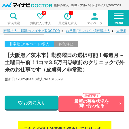
医師の求人・転職・アルバイトはマイナビDOCTOR
0
1
MENU
お気に入り求人
最近見た求人
マイページ
求人検索
医師求人・転職のマイナビDOCTOR
非常勤(アルバイト)医師求人
大阪府
非常勤(アルバイト)求人
募集停止
【大阪府／茨木市】勤務曜日の選択可能！毎週月～
土曜日午前！1コマ3.5万円◎駅前のクリニックで外
来のお仕事です（皮膚科／非常勤）
更新日 : 2025/04/16
求人No : 615829
最新の募集状況を
お気に入り
問い合わせる
こちらの求人は募集を停止しております。