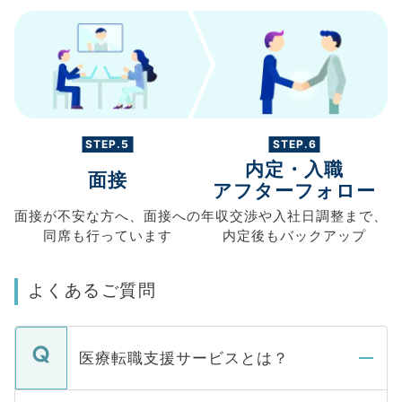
STEP.5
STEP.6
内定・入職
面接
アフターフォロー
面接が不安な方へ、
面接への
年収交渉や
入社日調整まで、
同席も
行っています
内定後もバックアップ
よくあるご質問
医療転職支援サービスとは？