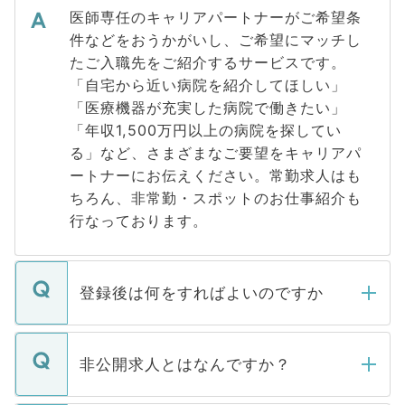
医師専任のキャリアパートナーがご希望条
件などをおうかがいし、ご希望にマッチし
たご入職先をご紹介するサービスです。
「自宅から近い病院を紹介してほしい」
「医療機器が充実した病院で働きたい」
「年収1,500万円以上の病院を探してい
る」など、さまざまなご要望をキャリアパ
ートナーにお伝えください。常勤求人はも
ちろん、非常勤・スポットのお仕事紹介も
行なっております。
登録後は何をすればよいのですか
ご登録いただきましたら、弊社担当者がご
登録内容を確認し、その後メールもしくは
非公開求人とはなんですか？
お電話にて次のステップのご案内をいたし