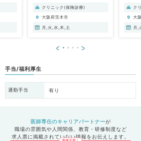
クリニック(保険診療)
ク
大阪府茨木市
大
月,火,水,木,土
月,
<
>
手当/福利厚生
有り
通勤手当
医師専任のキャリアパートナー
が
職場の雰囲気や人間関係、
教育・研修制度など
求人票に掲載されていない情報をお伝えします。