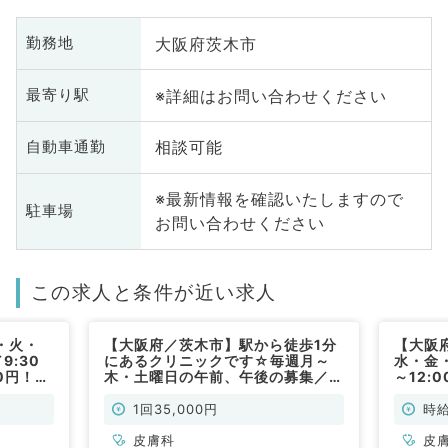
大阪府茨木市
勤務地
※詳細はお問い合わせください
最寄り駅
相談可能
自動車通勤
※最新情報を確認いたしますので
駐車場
お問い合わせください
この求人と条件が近い求人
・火・
【大阪府／茨木市】駅から徒歩1分
【大阪
9:30
にあるクリニックです☆毎週月～
水・金・
00円！駅
木・土曜日の午前、午後の募集／他
～12:
外来診療
曜日のご相談も可能／1回3.5～4万
から徒
常勤）
円でご相談に応じて決定致します！
のお仕
1回35,000円
時給
外来のお仕事です（皮膚科／非常
勤）
皮膚科
皮