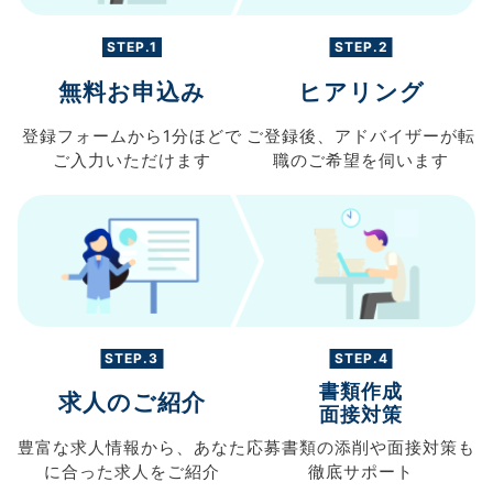
STEP.1
STEP.2
無料お申込み
ヒアリング
登録フォームから
1分ほどで
ご登録後、
アドバイザーが転
ご入力
いただけます
職の
ご希望を伺います
STEP.3
STEP.4
書類作成
求人のご紹介
面接対策
豊富な求人情報から、
あなた
応募書類の
添削や面接対策も
に合った求人を
ご紹介
徹底サポート