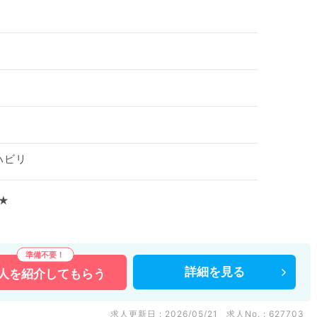
ハビリ
★
り稼ぎたい先生にもおすすめです。
詳細を
見る
人を
紹介してもらう
などの医療機関求人はもちろんのこと、
多数扱っています。
い。
求人更新日 : 2026/05/21
求人No. : 627703