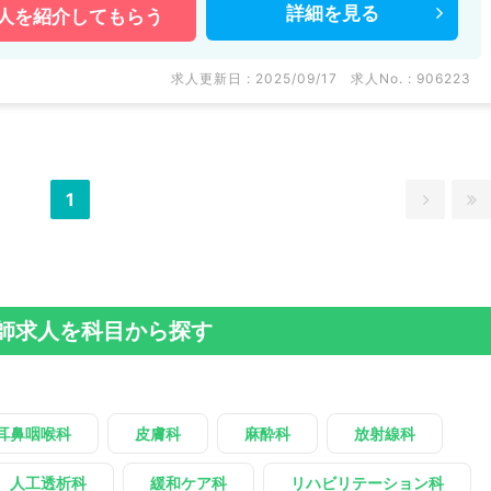
詳細を
見る
人を
紹介してもらう
求人更新日 : 2025/09/17
求人No. : 906223
1
師求人を科目から探す
耳鼻咽喉科
皮膚科
麻酔科
放射線科
人工透析科
緩和ケア科
リハビリテーション科