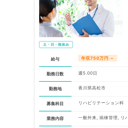
土・日・祝休み
年収750万円 ～
給与
週5.00日
勤務日数
香川県高松市
勤務地
リハビリテーション科
募集科目
一般外来, 病棟管理, リ
業務内容