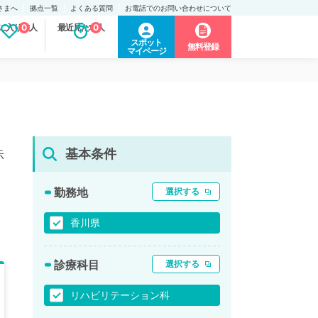
さまへ
拠点一覧
よくある質問
お電話でのお問い合わせについて
に入り求人
0
最近見た求人
0
スポット
無料登録
マイページ
基本条件
示
勤務地
選択する
香川県
診療科目
選択する
リハビリテーション科