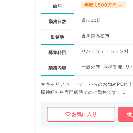
年収1,500万円 ～
給与
週5.00日
勤務日数
香川県高松市
勤務地
リハビリテーション科
募集科目
一般外来, 病棟管理, リ
業務内容
★キャリアパートナーからのお勧めPOINT
脳神経外科専門病院でのご勤務です！
週5日1,500万円～2,000万円◎しっか
お気に入り
求
マイナビDOCTORでは病院やクリニック
掲載情報以外にも産業医等の企業系求人も
求人内容の詳細等はお気軽にお問合せ下さ