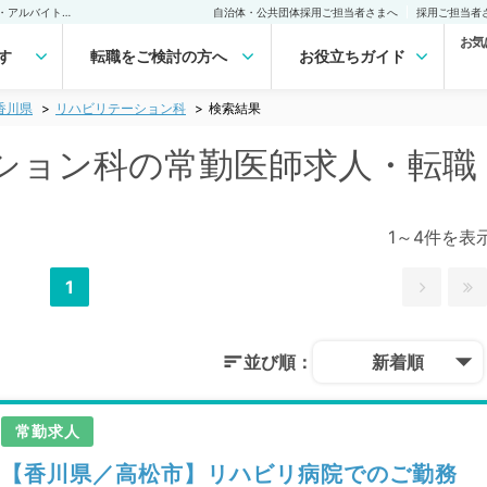
香川県 リハビリテーション科の常勤医師求人・転職｜医師の求人・転職・アルバイトは【マイナビDOCTOR】
自治体・公共団体採用ご担当者さまへ
採用ご担当者
お気
す
転職をご検討の方へ
お役立ちガイド
香川県
リハビリテーション科
検索結果
ション科の常勤医師求人・転職
1～4件を表
1
並び順：
新着順
常勤求人
【香川県／高松市】リハビリ病院でのご勤務