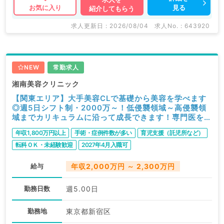
見る
お気に入り
紹介してもらう
求人更新日 : 2026/08/04
求人No. : 643920
NEW
常勤求人
湘南美容クリニック
【関東エリア】大手美容CLで基礎から美容を学べます
◎週5日シフト制・2000万～！低侵襲領域～高侵襲領
域までカリキュラムに沿って成長できます！専門医をお
持ちの方なら2300万からスタート可（美容外科／常
年収1,800万円以上
手術・症例件数が多い
育児支援（託児所など）
勤）
転科ＯＫ・未経験歓迎
2027年4月入職可
給与
年収2,000万円 ～ 2,300万円
勤務日数
週5.00日
勤務地
東京都新宿区