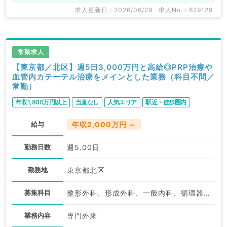
マイナビDOCTORでは病院やクリニックなどの医療機
求人更新日 : 2026/06/29
求人No. : 629129
関求人はもちろんのこと、
掲載情報以外にも産業医等の企業系求人も多数扱ってい
ます。
常勤求人
求人内容の詳細等はお気軽にお問合せ下さい。
【東京都／北区】週5日3,000万円と高給◎PRP治療や
血管内カテーテル治療をメインとした業務（科目不問／
常勤）
年収1,800万円以上
当直なし
人気エリア
駅近・徒歩圏内
給与
年収2,000万円 ～
勤務日数
週5.00日
勤務地
東京都北区
募集科目
整形外科、形成外科、一般内科、循環器内科、呼吸器内科、内分泌・代謝内科、外科系全般、一般外科、科目不問
業務内容
専門外来