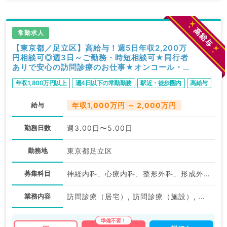
常勤求人
【東京都／足立区】高給与！週5日年収2,200万
円相談可◎週3日～ご勤務・時短相談可★同行者
ありで安心の訪問診療のお仕事★オンコール・出
動なしも相談できます◎（内科系,外科系／常勤）
年収1,800万円以上
週4日以下の常勤勤務
駅近・徒歩圏内
高給与
給与
年収1,000万円 ～ 2,000万円
勤務日数
週3.00日〜5.00日
勤務地
東京都足立区
募集科目
神経内科、心療内科、整形外科、形成外科、美容外科、脳神経外科、呼吸器外科、心臓血管外科、小児外科、泌尿器科、一般内科、循環器内科、呼吸器内科、消化器内科、内分泌・代謝内科、腎臓内科、老年内科、外科系全般、一般外科、消化器外科、乳腺外科、膠原病科、スポーツ整形外科、大腸・肛門外科、脊髄・脊椎外科
業務内容
訪問診療（居宅）, 訪問診療（施設）, その他, その他, 訪問診療（居宅）, 訪問診療（施設）