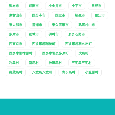
調布市
町田市
小金井市
小平市
日野市
東村山市
国分寺市
国立市
福生市
狛江市
東大和市
清瀬市
東久留米市
武蔵村山市
多摩市
稲城市
羽村市
あきる野市
西東京市
西多摩郡瑞穂町
西多摩郡日の出町
西多摩郡檜原村
西多摩郡奥多摩町
大島町
利島村
新島村
神津島村
三宅島三宅村
御蔵島村
八丈島八丈町
青ヶ島村
小笠原村