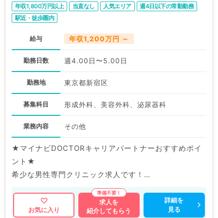
年収1,800万円以上
当直なし
人気エリア
週4日以下の常勤勤務
駅近・徒歩圏内
給与
年収1,200万円 ～
勤務日数
週4.00日〜5.00日
勤務地
東京都新宿区
募集科目
形成外科、美容外科、泌尿器科
業務内容
その他
★マイナビDOCTORキャリアパートナーおすすめポイ
ント★
希少な男性専門クリニック求人です！
最寄り駅より徒歩圏内、複数路線利用可能で通勤便利で
す。
詳細を
求人を
見る
お気に入り
紹介してもらう