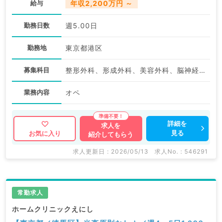
給与
年収2,200万円 ～
勤務日数
週5.00日
勤務地
東京都港区
募集科目
整形外科、形成外科、美容外科、脳神経外科、呼吸器外科、心臓血管外科、外科系全般、一般外科、消化器外科
業務内容
オペ
詳細を
求人を
見る
お気に入り
紹介してもらう
求人更新日 : 2026/05/13
求人No. : 546291
常勤求人
ホームクリニックえにし