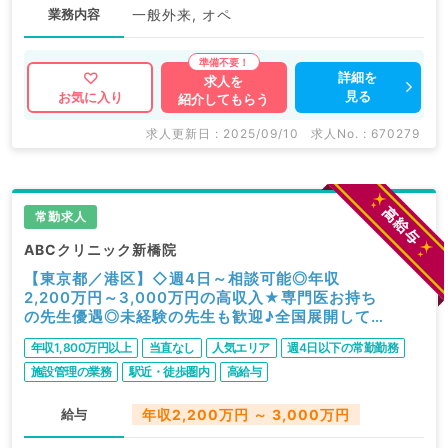
業務内容
一般外来, オペ
詳細を
求人を
見る
お気に入り
紹介してもらう
求人更新日 : 2025/09/10
求人No. : 670279
常勤求人
ABCクリニック新橋院
【東京都／港区】◇週4日～相談可能◎年収
2,200万円～3,000万円の高収入★専門医お持ち
の先生優遇◎未経験の先生も歓迎♪全国展開して
いる男性美容クリニックでの診療のお仕事です
年収1,800万円以上
当直なし
人気エリア
週4日以下の常勤勤務
（美容外科／常勤）
施設管理の業務
駅近・徒歩圏内
高給与
給与
年収2,200万円 ～ 3,000万円