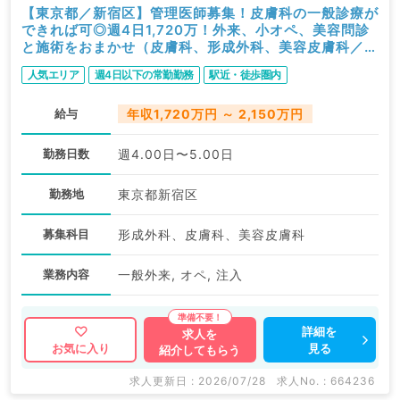
【東京都／新宿区】管理医師募集！皮膚科の一般診療が
できれば可◎週4日1,720万！外来、小オペ、美容問診
と施術をおまかせ（皮膚科、形成外科、美容皮膚科／常
勤）
人気エリア
週4日以下の常勤勤務
駅近・徒歩圏内
給与
年収1,720万円 ～ 2,150万円
勤務日数
週4.00日〜5.00日
勤務地
東京都新宿区
募集科目
形成外科、皮膚科、美容皮膚科
業務内容
一般外来, オペ, 注入
詳細を
求人を
見る
お気に入り
紹介してもらう
求人更新日 : 2026/07/28
求人No. : 664236