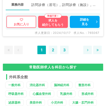
業務内容
訪問診療（居宅）, 訪問診療（施設）, その他
詳細を
求人を
見る
お気に入り
紹介してもらう
求人更新日 : 2024/10/17
求人No. : 765067
1
2
3
常勤医師求人を科目から探す
外科系全般
一般外科
消化器外科
脳神経外科
整形外科
呼吸器外科
心臓血管外科
乳腺外科
形成外科
泌尿器科
美容外科
小児外科
大腸・肛門外科