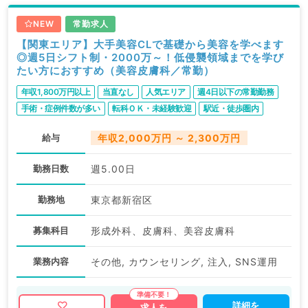
NEW
常勤求人
【関東エリア】大手美容CLで基礎から美容を学べます
◎週5日シフト制・2000万～！低侵襲領域までを学び
たい方におすすめ（美容皮膚科／常勤）
年収1,800万円以上
当直なし
人気エリア
週4日以下の常勤勤務
手術・症例件数が多い
転科ＯＫ・未経験歓迎
駅近・徒歩圏内
給与
年収2,000万円 ～ 2,300万円
勤務日数
週5.00日
勤務地
東京都新宿区
募集科目
形成外科、皮膚科、美容皮膚科
業務内容
その他, カウンセリング, 注入, SNS運用
詳細を
求人を