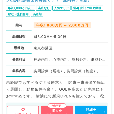
ンの訪問診療医師募集です（一般内科／常勤）
年収1,800万円以上
当直なし
人気エリア
週4日以下の常勤勤務
駅近・徒歩圏内
高給与
給与
年収1,800万円 ～ 2,000万円
勤務日数
週3.00日〜5.00日
勤務地
東京都港区
募集科目
神経内科、心療内科、整形外科、形成外科、美容外科、脳神経外科、呼吸器外科、心臓血管外科、小児外科、泌尿器科、一般内科、循環器内科、呼吸器内科、消化器内科、内分泌・代謝内科、腎臓内科、老年内科、外科系全般、一般外科、消化器外科、乳腺外科、膠原病科、スポーツ整形外科、大腸・肛門外科、脊髄・脊椎外科
業務内容
訪問診療（居宅）, 訪問診療（施設）, その他
未経験でも学べる訪問診療求人！ 関東～東海まで幅広
く展開し、勤務条件も良く、QOLを高めたい先生にも
おすすめです。 横浜にて新規OPENも控えており、役
職採用なども検討可。 状況に合わせ、条件提示をいた
だけますので、ぜひご検討ください。 マイナビ
詳細を
求人を