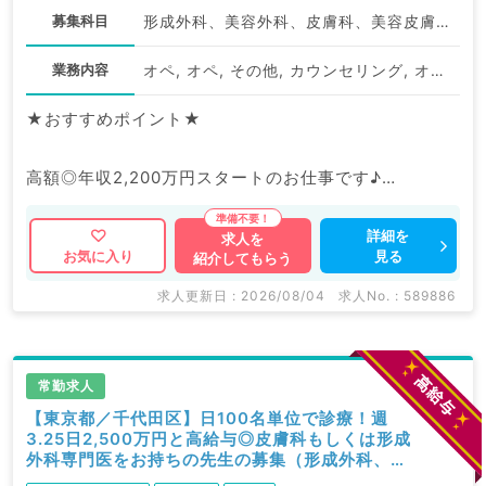
募集科目
形成外科、美容外科、皮膚科、美容皮膚科、科目不問
業務内容
オペ, オペ, その他, カウンセリング, オペ, SNS運用
★おすすめポイント★
高額◎年収2,200万円スタートのお仕事です♪
美容未経験の先生への教育環境も充実しております。
詳細を
求人を
見る
お気に入り
紹介してもらう
マイナビDOCTORでは病院やクリニックなどの医療機
関求人はもちろんのこと、
求人更新日 : 2026/08/04
求人No. : 589886
掲載情報以外にも産業医等の企業系求人も多数扱ってい
ます。
人内容の詳細等はお気軽にお問合せ下さい。
常勤求人
【東京都／千代田区】日100名単位で診療！週
3.25日2,500万円と高給与◎皮膚科もしくは形成
外科専門医をお持ちの先生の募集（形成外科、美
容外科、皮膚科、美容皮膚科／常勤）