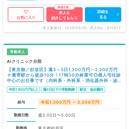
詳細を
求人を
見る
お気に入り
紹介してもらう
求人更新日 : 2026/05/19
求人No. : 610977
常勤求人
Aiクリニック分院
【東京都／杉並区】週3～5日1,300万円～2,200万円
☆最寄駅から徒歩10分！17時30分終業可◎個人宅往診
中心のお仕事です（内科系・外科系・消化器外科・泌尿
器科／常勤）
年収1,800万円以上
週4日以下の常勤勤務
駅近・徒歩圏内
給与
年収1,300万円 ～ 2,200万円
勤務日数
週3.00日〜5.00日
勤務地
東京都杉並区