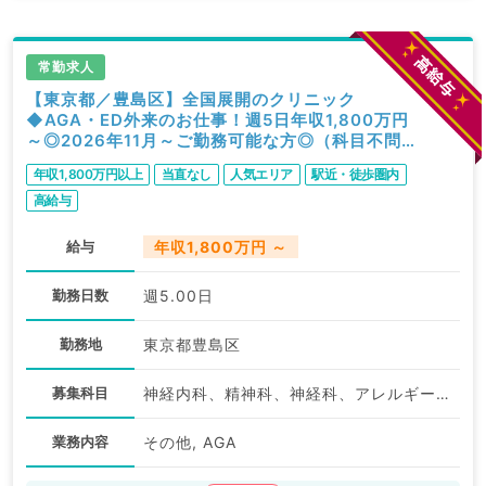
常勤求人
【東京都／豊島区】全国展開のクリニック
◆AGA・ED外来のお仕事！週5日年収1,800万円
～◎2026年11月～ご勤務可能な方◎（科目不問
／常勤）
年収1,800万円以上
当直なし
人気エリア
駅近・徒歩圏内
高給与
給与
年収1,800万円 ～
勤務日数
週5.00日
勤務地
東京都豊島区
募集科目
神経内科、精神科、神経科、アレルギー科、リウマチ科、小児科、整形外科、形成外科、美容外科、脳神経外科、呼吸器外科、心臓血管外科、小児外科、皮膚科、泌尿器科、産婦人科、産科、婦人科、眼科、耳鼻咽喉科、気管食道科、放射線科、リハビリテーション科、麻酔科、ペインクリニック、人工透析科、緩和ケア科、一般内科、循環器内科、呼吸器内科、消化器内科、内分泌・代謝内科、腎臓内科、老年内科、血液内科、外科系全般、一般外科、消化器外科、乳腺外科、総合診療科、美容皮膚科、健診・人間ドック、救急科・ＩＣＵ、病理科、基礎医学系、膠原病科、スポーツ整形外科、大腸・肛門外科、産業医、脊髄・脊椎外科、科目不問
業務内容
その他, AGA