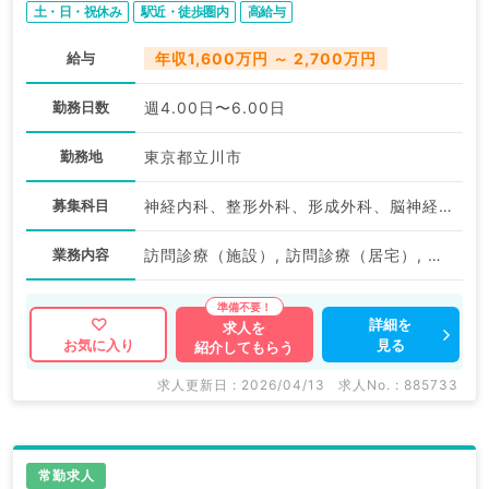
土・日・祝休み
駅近・徒歩圏内
高給与
給与
年収1,600万円 ～ 2,700万円
勤務日数
週4.00日〜6.00日
勤務地
東京都立川市
募集科目
神経内科、整形外科、形成外科、脳神経外科、呼吸器外科、心臓血管外科、泌尿器科、一般内科、循環器内科、呼吸器内科、消化器内科、内分泌・代謝内科、腎臓内科、老年内科、血液内科、外科系全般、一般外科、消化器外科、乳腺外科、膠原病科、大腸・肛門外科
業務内容
訪問診療（施設）, 訪問診療（居宅）, 一般外来, その他
詳細を
求人を
見る
お気に入り
紹介してもらう
求人更新日 : 2026/04/13
求人No. : 885733
常勤求人