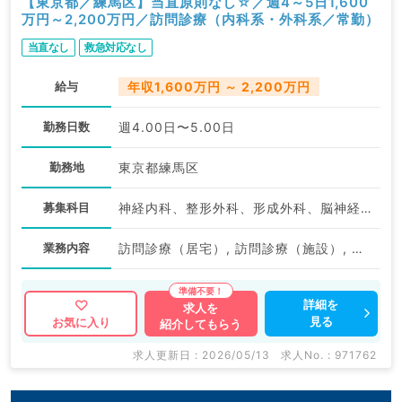
【東京都／練馬区】当直原則なし☆／週4～5日1,600
万円～2,200万円／訪問診療（内科系・外科系／常勤）
当直なし
救急対応なし
給与
年収1,600万円 ～ 2,200万円
勤務日数
週4.00日〜5.00日
勤務地
東京都練馬区
募集科目
神経内科、整形外科、形成外科、脳神経外科、呼吸器外科、心臓血管外科、泌尿器科、一般内科、循環器内科、呼吸器内科、消化器内科、内分泌・代謝内科、腎臓内科、老年内科、血液内科、外科系全般、一般外科、消化器外科、乳腺外科、膠原病科、大腸・肛門外科
業務内容
訪問診療（居宅）, 訪問診療（施設）, その他, 訪問診療（施設）
詳細を
求人を
見る
お気に入り
紹介してもらう
求人更新日 : 2026/05/13
求人No. : 971762