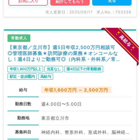
見る
お気に入り
紹介してもらう
DOCTORでは病院やクリニックなどの医療機関求人は
もちろんのこと、 掲載情報以外にも産業医等の企業系
求人更新日 : 2025/06/17
求人No. : 703536
求人も多数扱っています。 求人内容の詳細等はお気軽
にお問合せ下さい。
常勤求人
【東京都／立川市】週5日年収2,500万円相談可
◎管理医師募集★訪問診療の業務★オンコールな
し！週4日よりご勤務可◎（内科系・外科系／常
勤）
年収1,800万円以上
当直なし
週4日以下の常勤勤務
駅近・徒歩圏内
高給与
給与
年収1,600万円 ～ 2,500万円
勤務日数
週4.00日〜5.00日
勤務地
東京都立川市
募集科目
神経内科、整形外科、形成外科、脳神経外科、呼吸器外科、心臓血管外科、泌尿器科、一般内科、循環器内科、呼吸器内科、消化器内科、内分泌・代謝内科、腎臓内科、老年内科、血液内科、外科系全般、一般外科、消化器外科、乳腺外科、膠原病科、大腸・肛門外科