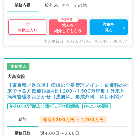
業務内容
一般外来, オペ, その他
詳細を
求人を
見る
お気に入り
紹介してもらう
求人更新日 : 2026/04/02
求人No. : 688537
常勤求人
大高病院
【東京都／足立区】病棟の全身管理メイン！皮膚科の外
来できる方歓迎◎週4日1,200～1,500万程度！外来と
病棟管理をおまかせ（皮膚科、形成外科、科目不問／常
勤）
年収1,800万円以上
週4日以下の常勤勤務
ゆったりめ勤務
給与
年収1,200万円 ～ 1,700万円
勤務日数
週4.00日〜5.00日