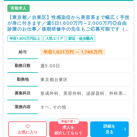
常勤求人
【東京都／台東区】性感染症から美容系まで幅広く手技
が身に付きます／週5日1,600万円～2,000万円◎自由
診療のお仕事／後期研修中の先生もご応募可能です（科
目不問／常勤）
年収1,800万円以上
人気エリア
駅近・徒歩圏内
給与
年収1,621万円 ～ 1,745万円
勤務日数
週5.00日
勤務地
東京都台東区
募集科目
形成外科、美容外科、泌尿器科、外科系全般、一般外科
業務内容
オペ, その他
詳細を
求人を
見る
お気に入り
紹介してもらう