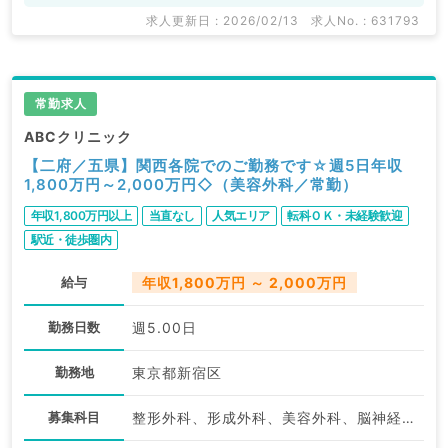
求人更新日 : 2026/02/13
求人No. : 631793
常勤求人
ABCクリニック
【二府／五県】関西各院でのご勤務です☆週5日年収
1,800万円～2,000万円◇（美容外科／常勤）
年収1,800万円以上
当直なし
人気エリア
転科ＯＫ・未経験歓迎
駅近・徒歩圏内
給与
年収1,800万円 ～ 2,000万円
勤務日数
週5.00日
勤務地
東京都新宿区
募集科目
整形外科、形成外科、美容外科、脳神経外科、呼吸器外科、心臓血管外科、小児外科、泌尿器科、外科系全般、一般外科、消化器外科、乳腺外科、救急科・ＩＣＵ