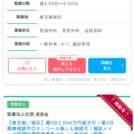
勤務日数
週4.00日〜5.00日
勤務地
東京都港区
募集科目
形成外科、美容外科、泌尿器科
業務内容
一般外来, オペ, 施設管理
詳細を
求人を
見る
お気に入り
紹介してもらう
求人更新日 : 2025/06/26
求人No. : 887231
常勤求人
医療法人社団 貞栄会
【東京都／港区】週5日2,000万円提示可！週3日
勤務相談可◎オンコール無しも相談可！施設メイ