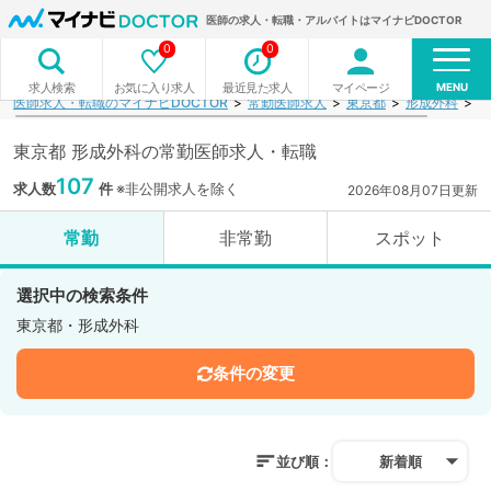
医師の求人・転職・アルバイトはマイナビDOCTOR
0
0
MENU
お気に入り求人
最近見た求人
マイページ
求人検索
医師求人・転職のマイナビDOCTOR
常勤医師求人
東京都
形成外科
検
東京都 形成外科の常勤医師求人・転職
107
求人数
件
※非公開求人を除く
2026年08月07日更新
常勤
非常勤
スポット
選択中の検索条件
東京都・形成外科
条件の変更
並び順：
新着順