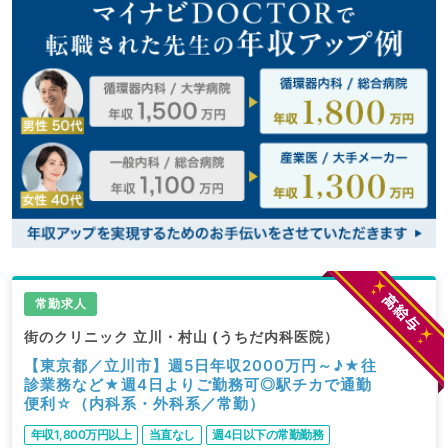
常勤求人
街のクリニック 立川・村山 (うちだ内科医院）
【東京都／立川市】週5日年収2000万円～♪★往
診業務など★週4日よりご勤務可◎駅チカで通勤
便利☆（内科系・外科系／常勤）
年収1,800万円以上
当直なし
週4日以下の常勤勤務