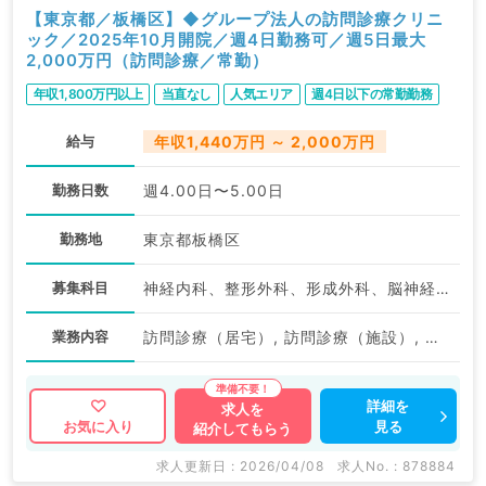
【東京都／板橋区】◆グループ法人の訪問診療クリニ
ック／2025年10月開院／週4日勤務可／週5日最大
2,000万円（訪問診療／常勤）
年収1,800万円以上
当直なし
人気エリア
週4日以下の常勤勤務
給与
年収1,440万円 ～ 2,000万円
勤務日数
週4.00日〜5.00日
勤務地
東京都板橋区
募集科目
神経内科、整形外科、形成外科、脳神経外科、呼吸器外科、心臓血管外科、泌尿器科、一般内科、循環器内科、呼吸器内科、消化器内科、内分泌・代謝内科、腎臓内科、老年内科、血液内科、外科系全般、一般外科、消化器外科、乳腺外科、膠原病科、大腸・肛門外科
業務内容
訪問診療（居宅）, 訪問診療（施設）, その他, その他, 訪問診療（居宅）
詳細を
求人を
見る
お気に入り
紹介してもらう
求人更新日 : 2026/04/08
求人No. : 878884