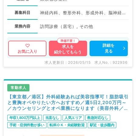
募集科目
神経内科、整形外科、形成外科、脳神経外科、呼吸器外科、心臓血管外科、泌尿器科、一般内科、循環器内科、呼吸器内科、消化器内科、内分泌・代謝内科、腎臓内科、老年内科、血液内科、外科系全般、一般外科、消化器外科、乳腺外科、膠原病科、大腸・肛門外科
業務内容
訪問診療（居宅）, その他
詳細を
求人を
見る
お気に入り
紹介してもらう
求人更新日 : 2026/05/15
求人No. : 922936
常勤求人
【東京都／港区】外科経験あれば美容指導可！脂肪吸引
と豊胸オペやりたい方へおすすめ／週5日2,200万円～
／カウンセリングとオペ業務になります（美容外科／常
勤）
年収1,800万円以上
当直なし
人気エリア
救急対応なし
手術・症例件数が多い
転科ＯＫ・未経験歓迎
駅近・徒歩圏内