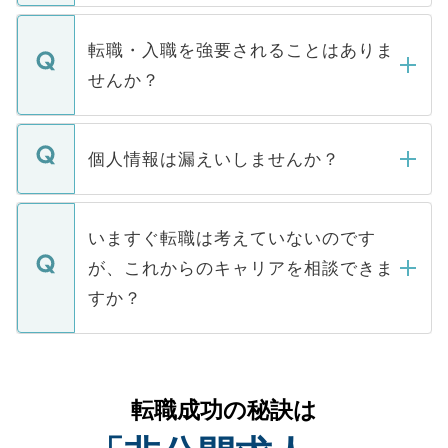
ます。通常、5営業日以内にはご連絡をせて
マイナビDOCTORで取り扱っている求人の
いただきますので、しばらくお待ちくださ
うち約3割は、Webサイトからご覧いただ
転職・入職を強要されることはありま
い。
けない「非公開求人」です。非公開求人は
せんか？
下記の理由によって、一般には公開してい
ません。
転職・入職を強要することは一切ありませ
ん。また、仮に応募先から内定をいただい
個人情報は漏えいしませんか？
■応募殺到を避けるため 人気のある医療機
たとしても、ご本人が納得しない限り、内
関を公にしてしまうと、応募が殺到する場
定を承諾する必要はありません。内定先へ
個人情報が漏えいすることはありませんの
合があります。 選考を効率よく行うため
の辞退の連絡はキャリアパートナーが行い
で、ご安心ください。当サイトからの登録
いますぐ転職は考えていないのです
に、医療機関が求める条件に合った人材の
ますので、ご安心ください。
などで収集したご登録者様の個人情報は、
が、これからのキャリアを相談できま
みを人材紹介会社に依頼するケースが増え
ご本人のキャリアアップおよび転職活動の
ています。
すか？
支援を目的に使用いたします。お預かりし
ているすべての個人データはご本人の許可
お気軽にご相談ください。先生専任のキャ
なく、医療機関側に開示したり、第三者に
リアパートナーが将来のご希望などをおう
提供することは一切ありません。また弊社
かがいして、現在の医療機関の状況や紹介
転職成功の秘訣は
は、個人情報の取り扱いについての厳密な
経験をまじえながら、適切なアドバイスを
管理基準を満たした事業者のみに付与され
させていただきます。すぐにご転職をされ