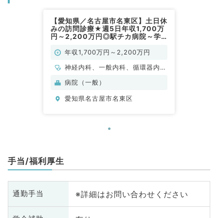
【愛知県／名古屋市名東区】土日休
みの訪問診療★週5日年収1,700万
円～2,200万円◎駅チカ病院～学
会参加費用補助あり～（内科系／常
勤）
年収1,700万円～2,200万円
神経内科、一般内科、循環器内
科、呼吸器内科、消化器内科、内
病院（一般）
分泌・代謝内科、腎臓内科、老年
愛知県名古屋市名東区
内科
手当/福利厚生
※詳細はお問い合わせください
通勤手当