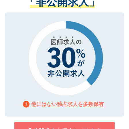
「非公開求人」
る、プライバシーマークを取得済みです。
ない方には、長期的なサポートが可能です
ご登録いただいた個人情報は、SSL（デー
ので、まずはご登録ください。
タ暗号化）によって保護されていますの
で、機密保持に関してもご安心ください。
他にはない独占求人を多数保有