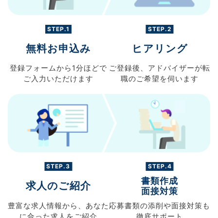
STEP.1
STEP.2
無料お申込み
ヒアリング
登録フォームから
1分ほどで
ご登録後、
アドバイザーが転
ご入力
いただけます
職の
ご希望を伺います
STEP.3
STEP.4
書類作成
求人のご紹介
面接対策
豊富な求人情報から、
あなた
応募書類の
添削や面接対策も
に合った求人を
ご紹介
徹底サポート