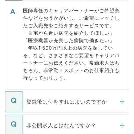
医師専任のキャリアパートナーがご希望条
件などをおうかがいし、ご希望にマッチし
たご入職先をご紹介するサービスです。
「自宅から近い病院を紹介してほしい」
「医療機器が充実した病院で働きたい」
「年収1,500万円以上の病院を探してい
る」など、さまざまなご要望をキャリアパ
ートナーにお伝えください。常勤求人はも
ちろん、非常勤・スポットのお仕事紹介も
行なっております。
登録後は何をすればよいのですか
ご登録いただきましたら、弊社担当者がご
登録内容を確認し、その後メールもしくは
非公開求人とはなんですか？
お電話にて次のステップのご案内をいたし