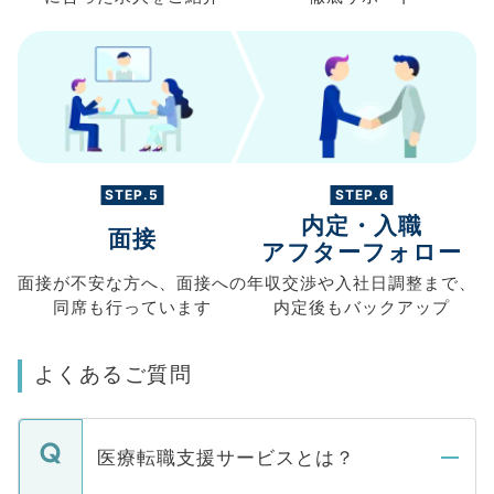
STEP.5
STEP.6
内定・入職
面接
アフターフォロー
面接が不安な方へ、
面接への
年収交渉や
入社日調整まで、
同席も
行っています
内定後もバックアップ
よくあるご質問
医療転職支援サービスとは？