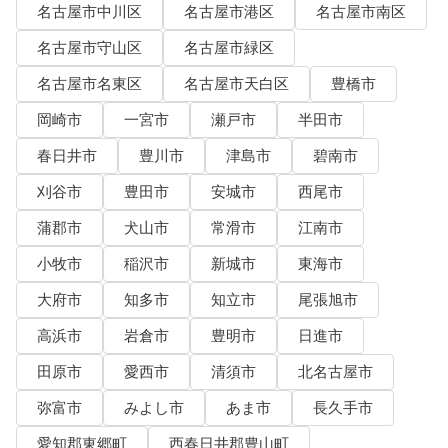
名古屋市中川区
名古屋市港区
名古屋市南区
名古屋市守山区
名古屋市緑区
名古屋市名東区
名古屋市天白区
豊橋市
岡崎市
一宮市
瀬戸市
半田市
春日井市
豊川市
津島市
碧南市
刈谷市
豊田市
安城市
西尾市
蒲郡市
犬山市
常滑市
江南市
小牧市
稲沢市
新城市
東海市
大府市
知多市
知立市
尾張旭市
高浜市
岩倉市
豊明市
日進市
田原市
愛西市
清須市
北名古屋市
弥富市
みよし市
あま市
長久手市
愛知郡東郷町
西春日井郡豊山町