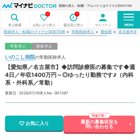
医師の求人・転職・アルバイトはマイナビDOCTOR
0
1
MENU
お気に入り求人
最近見た求人
マイページ
求人検索
医師求人・転職のマイナビDOCTOR
常勤医師求人
愛知県
名古屋市名
常勤求人
募集停止
いのこし病院
の常勤医師求人
【愛知県／名古屋市】◆訪問診療医の募集です◆週
4日／年収1400万円～◎ゆったり勤務です♪（内科
系・外科系／常勤）
更新日 : 2026/07/16
求人No : 901397
最新の募集状況を
お気に入り
問い合わせる