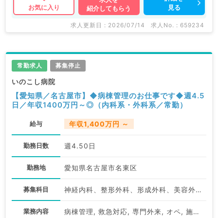
見る
お気に入り
紹介してもらう
求人更新日 : 2026/07/14
求人No. : 659234
常勤求人
募集停止
いのこし病院
【愛知県／名古屋市】◆病棟管理のお仕事です◆週4.5
日／年収1400万円～◎（内科系・外科系／常勤）
給与
年収1,400万円 ～
勤務日数
週4.50日
勤務地
愛知県名古屋市名東区
募集科目
神経内科、整形外科、形成外科、美容外科、脳神経外科、呼吸器外科、心臓血管外科、小児外科、泌尿器科、一般内科、循環器内科、呼吸器内科、消化器内科、内分泌・代謝内科、腎臓内科、老年内科、血液内科、外科系全般、一般外科、消化器外科、乳腺外科、脊髄・脊椎外科
業務内容
病棟管理, 救急対応, 専門外来, オペ, 施設管理