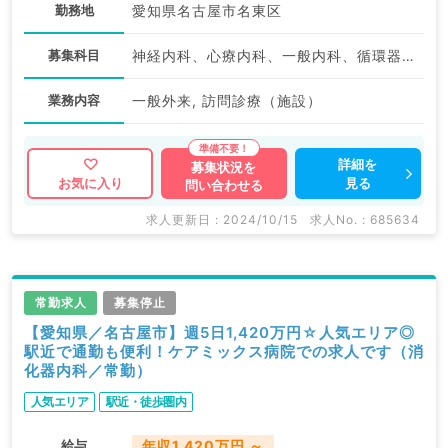
勤務地
愛知県名古屋市名東区
募集科目
神経内科、心療内科、一般内科、循環器内科、呼吸器内科、消化器内科、内分泌・代謝内科、腎臓内科、老年内科、血液内科、膠原病科
業務内容
一般外来, 訪問診療（施設）
詳細を
募集状況を
見る
お気に入り
問い合わせる
求人更新日 : 2024/10/15
求人No. : 685634
常勤求人
募集停止
【愛知県／名古屋市】週5日1,420万円☆人気エリア◎
駅近で通勤も便利！ケアミックス病院での求人です（消
化器内科／常勤）
人気エリア
駅近・徒歩圏内
給与
年収1,420万円 ～