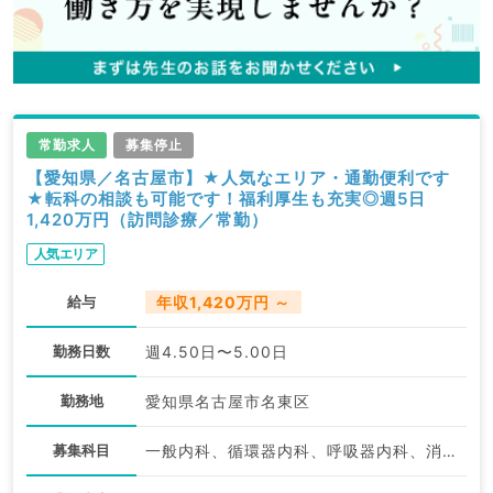
常勤求人
募集停止
【愛知県／名古屋市】★人気なエリア・通勤便利です
★転科の相談も可能です！福利厚生も充実◎週5日
1,420万円（訪問診療／常勤）
人気エリア
給与
年収1,420万円 ～
勤務日数
週4.50日〜5.00日
勤務地
愛知県名古屋市名東区
募集科目
一般内科、循環器内科、呼吸器内科、消化器内科、内分泌・代謝内科