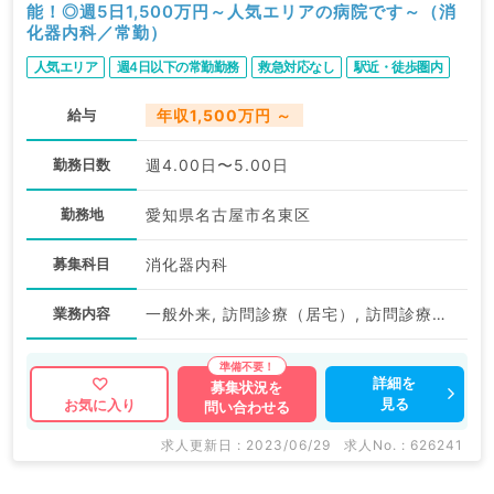
能！◎週5日1,500万円～人気エリアの病院です～（消
化器内科／常勤）
人気エリア
週4日以下の常勤勤務
救急対応なし
駅近・徒歩圏内
給与
年収1,500万円 ～
勤務日数
週4.00日〜5.00日
勤務地
愛知県名古屋市名東区
募集科目
消化器内科
業務内容
一般外来, 訪問診療（居宅）, 訪問診療（施設）, 上部内視鏡検査（ＧＦ）, 下部内視鏡検査（ＣＦ）
詳細を
募集状況を
見る
お気に入り
問い合わせる
求人更新日 : 2023/06/29
求人No. : 626241