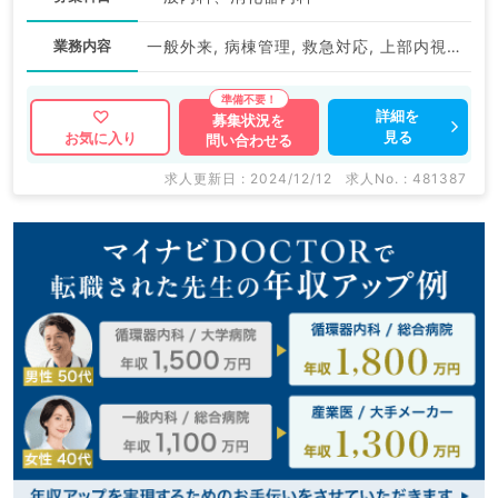
業務内容
一般外来, 病棟管理, 救急対応, 上部内視鏡検査（ＧＦ）, 下部内視鏡検査（ＣＦ）
詳細を
募集状況を
見る
お気に入り
問い合わせる
求人更新日 : 2024/12/12
求人No. : 481387