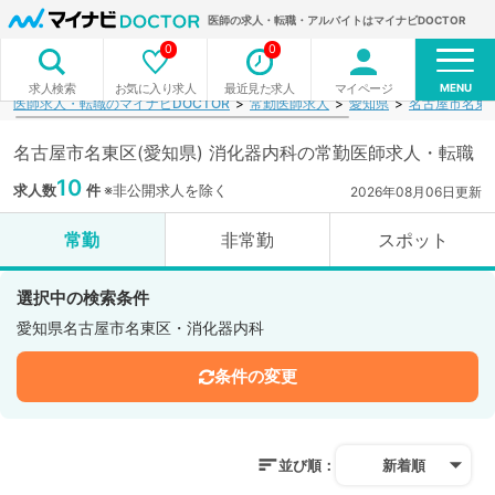
医師の求人・転職・アルバイトはマイナビDOCTOR
0
0
MENU
お気に入り求人
最近見た求人
マイページ
求人検索
医師求人・転職のマイナビDOCTOR
常勤医師求人
愛知県
名古屋市名東
名古屋市名東区(愛知県) 消化器内科の常勤医師求人・転職
10
求人数
件
※非公開求人を除く
2026年08月06日更新
常勤
非常勤
スポット
選択中の検索条件
愛知県名古屋市名東区・消化器内科
条件の変更
並び順：
新着順