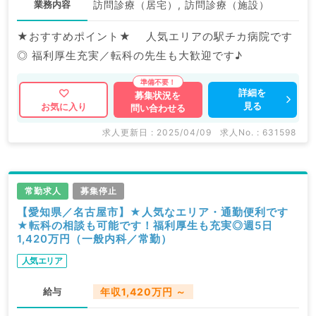
業務内容
訪問診療（居宅）, 訪問診療（施設）
★おすすめポイント★ 人気エリアの駅チカ病院です
◎ 福利厚生充実／転科の先生も大歓迎です♪
詳細を
募集状況を
見る
お気に入り
問い合わせる
求人更新日 : 2025/04/09
求人No. : 631598
常勤求人
募集停止
【愛知県／名古屋市】★人気なエリア・通勤便利です
★転科の相談も可能です！福利厚生も充実◎週5日
1,420万円（一般内科／常勤）
人気エリア
給与
年収1,420万円 ～