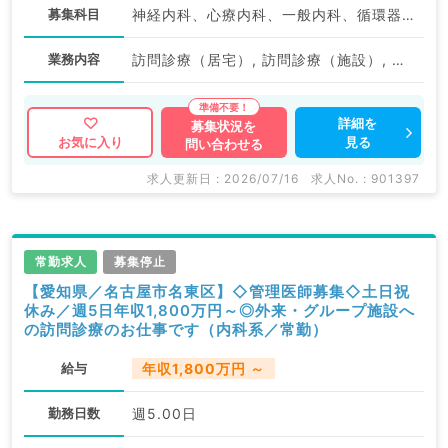
募集科目
神経内科、心療内科、一般内科、循環器内科、呼吸器内科、消化器内科、内分泌・代謝内科、腎臓内科、老年内科、血液内科、外科系全般、一般外科、膠原病科
業務内容
訪問診療（居宅）, 訪問診療（施設）, 往診
詳細を
募集状況を
見る
お気に入り
問い合わせる
求人更新日 : 2026/07/16
求人No. : 901397
常勤求人
募集停止
【愛知県／名古屋市名東区】◇管理医師募集◇土日祝
休み／週5日年収1,800万円～◎外来・グループ施設へ
の訪問診療のお仕事です（内科系／常勤）
給与
年収1,800万円 ～
勤務日数
週5.00日