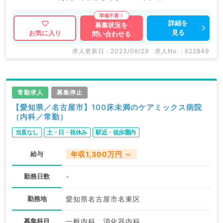
は病院やクリニックなどの医療機関求人はもちろんのこ
と、 掲載情報以外にも産業医等の企業系求人も多数扱
詳細を
募集状況を
見る
お気に入り
問い合わせる
っています。 求人内容の詳細等はお気軽にお問合せ下
さい。
求人更新日 : 2023/06/29
求人No. : 622849
常勤求人
募集停止
【愛知県／名古屋市】100床未満のケアミックス病院
（内科／常勤）
当直なし
土・日・祝休み
駅近・徒歩圏内
給与
年収1,300万円 ～
勤務日数
-
勤務地
愛知県名古屋市名東区
募集科目
一般内科、消化器内科