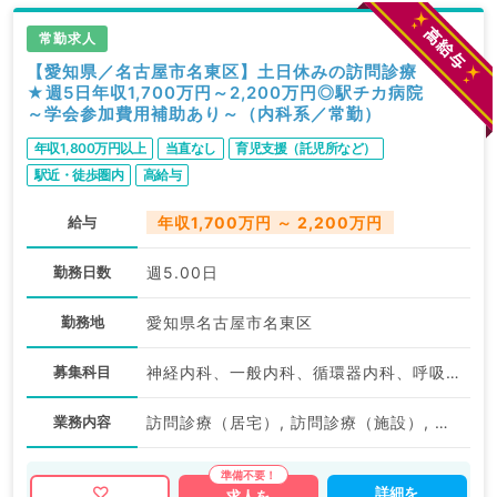
常勤求人
【愛知県／名古屋市名東区】土日休みの訪問診療
★週5日年収1,700万円～2,200万円◎駅チカ病院
～学会参加費用補助あり～（内科系／常勤）
年収1,800万円以上
当直なし
育児支援（託児所など）
駅近・徒歩圏内
高給与
給与
年収1,700万円 ～ 2,200万円
勤務日数
週5.00日
勤務地
愛知県名古屋市名東区
募集科目
神経内科、一般内科、循環器内科、呼吸器内科、消化器内科、内分泌・代謝内科、腎臓内科、老年内科
業務内容
訪問診療（居宅）, 訪問診療（施設）, 訪問診療（居宅）, 訪問診療（施設）
詳細を
求人を