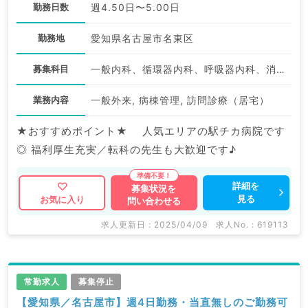
勤務日数
週4.50日〜5.00日
勤務地
愛知県名古屋市名東区
募集科目
一般内科、循環器内科、呼吸器内科、消化器内科、内分泌・代謝内科
業務内容
一般外来, 病棟管理, 訪問診療（居宅）
★おすすめポイント★ 人気エリアの駅チカ病院です
◎ 福利厚生充実／転科の先生も大歓迎です♪
詳細を
募集状況を
見る
お気に入り
問い合わせる
求人更新日 : 2025/04/09
求人No. : 619113
常勤求人
募集停止
【愛知県／名古屋市】週4日勤務・当直無しのご勤務可