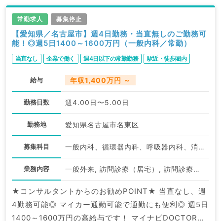
常勤求人
募集停止
【愛知県／名古屋市】週4日勤務・当直無しのご勤務可
能！◎週5日1400～1600万円（一般内科／常勤）
当直なし
企業で働く
週4日以下の常勤勤務
駅近・徒歩圏内
給与
年収1,400万円 ～
勤務日数
週4.00日〜5.00日
勤務地
愛知県名古屋市名東区
募集科目
一般内科、循環器内科、呼吸器内科、消化器内科
業務内容
一般外来, 訪問診療（居宅）, 訪問診療（施設）
★コンサルタントからのお勧めPOINT★ 当直なし、週
4勤務可能◎ マイカー通勤可能で通勤にも便利◎ 週5日
1400～1600万円の高給与です！ マイナビDOCTORで