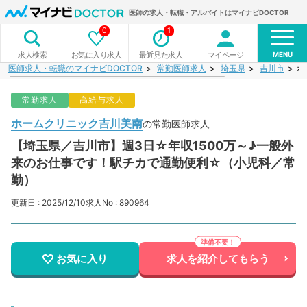
医師の求人・転職・アルバイトはマイナビDOCTOR
0
1
MENU
お気に入り求人
最近見た求人
マイページ
求人検索
医師求人・転職のマイナビDOCTOR
常勤医師求人
埼玉県
吉川市
ホ
常勤求人
高給与求人
ホームクリニック吉川美南
の常勤医師求人
【埼玉県／吉川市】週3日☆年収1500万～♪一般外
来のお仕事です！駅チカで通勤便利☆（小児科／常
勤）
更新日 : 2025/12/10
求人No : 890964
お気に入り
求人を紹介してもらう