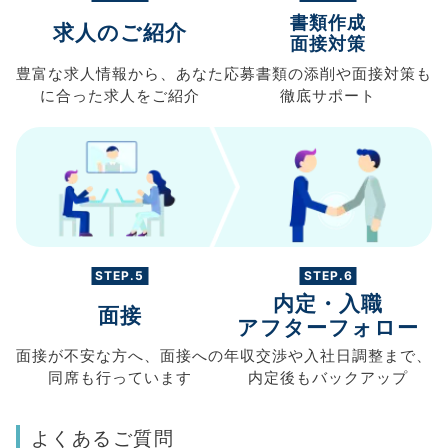
書類作成
求人のご紹介
面接対策
豊富な求人情報から、
あなた
応募書類の
添削や面接対策も
に合った求人を
ご紹介
徹底サポート
STEP.5
STEP.6
内定・入職
面接
アフターフォロー
面接が不安な方へ、
面接への
年収交渉や
入社日調整まで、
同席も
行っています
内定後もバックアップ
よくあるご質問