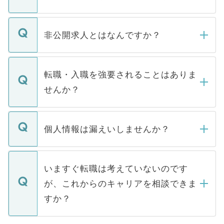
ご登録いただきましたら、弊社担当者がご
登録内容を確認し、その後メールもしくは
非公開求人とはなんですか？
お電話にて次のステップのご案内をいたし
ます。通常、5営業日以内にはご連絡をせて
マイナビDOCTORで取り扱っている求人の
いただきますので、しばらくお待ちくださ
うち約3割は、Webサイトからご覧いただ
転職・入職を強要されることはありま
い。
けない「非公開求人」です。非公開求人は
せんか？
下記の理由によって、一般には公開してい
ません。
転職・入職を強要することは一切ありませ
ん。また、仮に応募先から内定をいただい
個人情報は漏えいしませんか？
■応募殺到を避けるため 人気のある医療機
たとしても、ご本人が納得しない限り、内
関を公にしてしまうと、応募が殺到する場
定を承諾する必要はありません。内定先へ
個人情報が漏えいすることはありませんの
合があります。 選考を効率よく行うため
の辞退の連絡はキャリアパートナーが行い
で、ご安心ください。当サイトからの登録
いますぐ転職は考えていないのです
に、医療機関が求める条件に合った人材の
ますので、ご安心ください。
などで収集したご登録者様の個人情報は、
が、これからのキャリアを相談できま
みを人材紹介会社に依頼するケースが増え
ご本人のキャリアアップおよび転職活動の
ています。
すか？
支援を目的に使用いたします。お預かりし
ているすべての個人データはご本人の許可
お気軽にご相談ください。先生専任のキャ