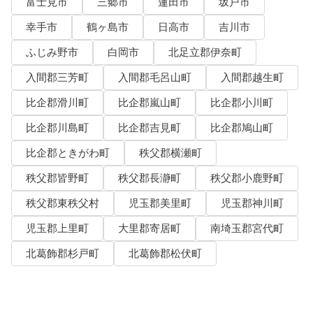
富士見市
三郷市
蓮田市
坂戸市
幸手市
鶴ヶ島市
日高市
吉川市
ふじみ野市
白岡市
北足立郡伊奈町
入間郡三芳町
入間郡毛呂山町
入間郡越生町
比企郡滑川町
比企郡嵐山町
比企郡小川町
比企郡川島町
比企郡吉見町
比企郡鳩山町
比企郡ときがわ町
秩父郡横瀬町
秩父郡皆野町
秩父郡長瀞町
秩父郡小鹿野町
秩父郡東秩父村
児玉郡美里町
児玉郡神川町
児玉郡上里町
大里郡寄居町
南埼玉郡宮代町
北葛飾郡杉戸町
北葛飾郡松伏町