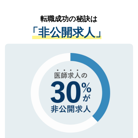
なく、医療機関側に開示したり、第三者に
リアパートナーが将来のご希望などをおう
提供することは一切ありません。また弊社
かがいして、現在の医療機関の状況や紹介
転職成功の秘訣は
は、個人情報の取り扱いについての厳密な
経験をまじえながら、適切なアドバイスを
管理基準を満たした事業者のみに付与され
「非公開求人」
させていただきます。すぐにご転職をされ
る、プライバシーマークを取得済みです。
ない方には、長期的なサポートが可能です
ご登録いただいた個人情報は、SSL（デー
ので、まずはご登録ください。
タ暗号化）によって保護されていますの
で、機密保持に関してもご安心ください。