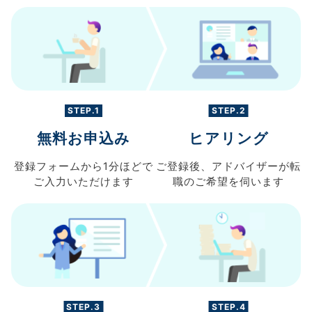
STEP.1
STEP.2
無料お申込み
ヒアリング
登録フォームから
1分ほどで
ご登録後、
アドバイザーが転
ご入力
いただけます
職の
ご希望を伺います
STEP.3
STEP.4