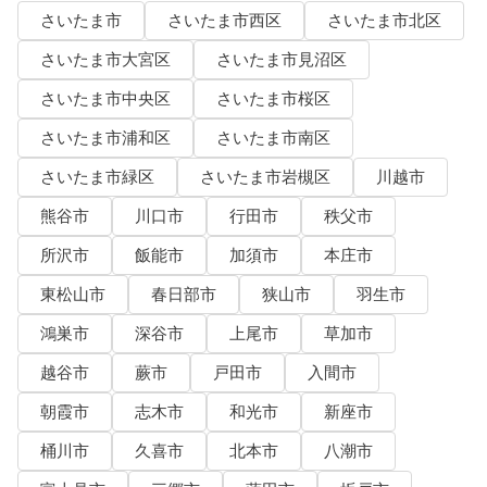
さいたま市
さいたま市西区
さいたま市北区
さいたま市大宮区
さいたま市見沼区
さいたま市中央区
さいたま市桜区
さいたま市浦和区
さいたま市南区
さいたま市緑区
さいたま市岩槻区
川越市
熊谷市
川口市
行田市
秩父市
所沢市
飯能市
加須市
本庄市
東松山市
春日部市
狭山市
羽生市
鴻巣市
深谷市
上尾市
草加市
越谷市
蕨市
戸田市
入間市
朝霞市
志木市
和光市
新座市
桶川市
久喜市
北本市
八潮市