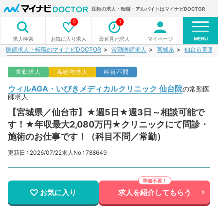
医師の求人・転職・アルバイトはマイナビDOCTOR
0
1
MENU
お気に入り求人
最近見た求人
マイページ
求人検索
医師求人・転職のマイナビDOCTOR
常勤医師求人
宮城県
仙台市青葉
常勤求人
高給与求人
科目不問
ウィルAGA・いびきメディカルクリニック 仙台院
の常勤医
師求人
【宮城県／仙台市】★週5日★週3日～相談可能で
す！★年収最大2,080万円★クリニックにて問診・
施術のお仕事です！（科目不問／常勤）
更新日 : 2026/07/22
求人No : 788649
お気に入り
求人を紹介してもらう