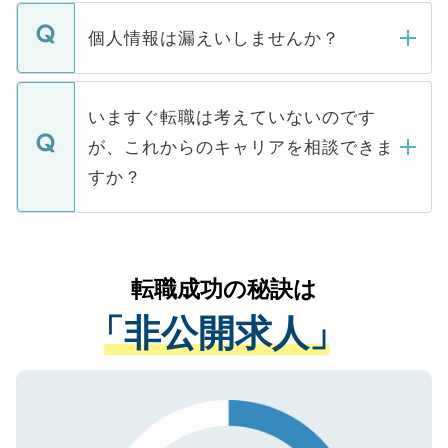
転職・入職を強要することは一切ありませ
ん。また、仮に応募先から内定をいただい
個人情報は漏えいしませんか？
■応募殺到を避けるため 人気のある医療機
たとしても、ご本人が納得しない限り、内
関を公にしてしまうと、応募が殺到する場
定を承諾する必要はありません。内定先へ
個人情報が漏えいすることはありませんの
合があります。 選考を効率よく行うため
の辞退の連絡はキャリアパートナーが行い
で、ご安心ください。当サイトからの登録
いますぐ転職は考えていないのです
に、医療機関が求める条件に合った人材の
ますので、ご安心ください。
などで収集したご登録者様の個人情報は、
が、これからのキャリアを相談できま
みを人材紹介会社に依頼するケースが増え
ご本人のキャリアアップおよび転職活動の
ています。
すか？
支援を目的に使用いたします。お預かりし
ているすべての個人データはご本人の許可
お気軽にご相談ください。先生専任のキャ
なく、医療機関側に開示したり、第三者に
リアパートナーが将来のご希望などをおう
提供することは一切ありません。また弊社
かがいして、現在の医療機関の状況や紹介
転職成功の秘訣は
は、個人情報の取り扱いについての厳密な
経験をまじえながら、適切なアドバイスを
管理基準を満たした事業者のみに付与され
「非公開求人」
させていただきます。すぐにご転職をされ
る、プライバシーマークを取得済みです。
ない方には、長期的なサポートが可能です
ご登録いただいた個人情報は、SSL（デー
ので、まずはご登録ください。
タ暗号化）によって保護されていますの
で、機密保持に関してもご安心ください。