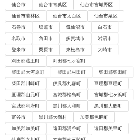
仙台市
仙台市青葉区
仙台市宮城野区
仙台市若林区
仙台市太白区
仙台市泉区
石巻市
塩竈市
気仙沼市
白石市
名取市
角田市
多賀城市
岩沼市
登米市
栗原市
東松島市
大崎市
刈田郡蔵王町
刈田郡七ヶ宿町
柴田郡大河原町
柴田郡村田町
柴田郡柴田町
柴田郡川崎町
伊具郡丸森町
亘理郡亘理町
亘理郡山元町
宮城郡松島町
宮城郡七ヶ浜町
宮城郡利府町
黒川郡大和町
黒川郡大郷町
富谷市
黒川郡大衡村
加美郡色麻町
加美郡加美町
遠田郡涌谷町
遠田郡美里町
牡鹿郡女川町
本吉郡南三陸町