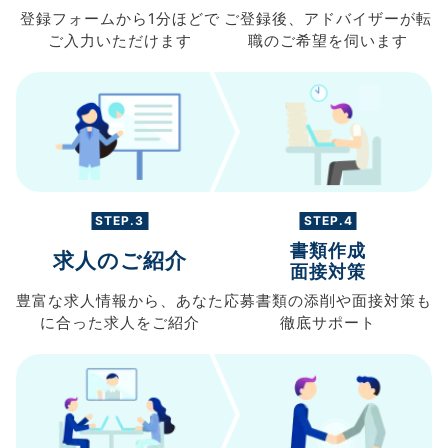
登録フォームから
1分ほどで
ご登録後、
アドバイザーが転
ご入力
いただけます
職の
ご希望を伺います
STEP.3
STEP.4
書類作成
求人のご紹介
面接対策
豊富な求人情報から、
あなた
応募書類の
添削や面接対策も
に合った求人を
ご紹介
徹底サポート