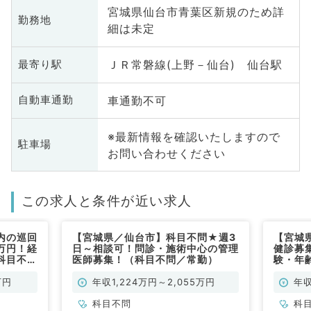
宮城県仙台市青葉区新規のため詳
勤務地
細は未定
ＪＲ常磐線(上野－仙台) 仙台駅
最寄り駅
車通勤不可
自動車通勤
※最新情報を確認いたしますので
駐車場
お問い合わせください
この求人と条件が近い求人
内の巡回
【宮城県／仙台市】科目不問★週3
【宮城
0万円！経
日～相談可！問診・施術中心の管理
健診募集
科目不問
医師募集！（科目不問／常勤）
験・年
／常勤
万円
年収1,224万円～2,055万円
年収
科目不問
科