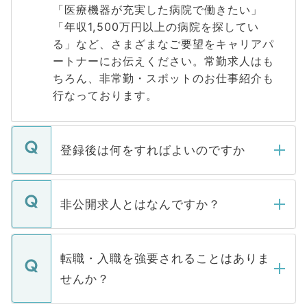
「医療機器が充実した病院で働きたい」
「年収1,500万円以上の病院を探してい
る」など、さまざまなご要望をキャリアパ
ートナーにお伝えください。常勤求人はも
ちろん、非常勤・スポットのお仕事紹介も
行なっております。
登録後は何をすればよいのですか
ご登録いただきましたら、弊社担当者がご
登録内容を確認し、その後メールもしくは
非公開求人とはなんですか？
お電話にて次のステップのご案内をいたし
ます。通常、5営業日以内にはご連絡をせて
マイナビDOCTORで取り扱っている求人の
いただきますので、しばらくお待ちくださ
うち約3割は、Webサイトからご覧いただ
転職・入職を強要されることはありま
い。
けない「非公開求人」です。非公開求人は
せんか？
下記の理由によって、一般には公開してい
ません。