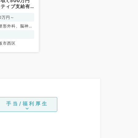
収1,500万円
ンティブ支給有
・訪問診療にご
00万円～
先生にお勧めで
問／常勤）
整形外科、脳神経
吸器外科、心臓血
産婦人科、婦人
阪市西区
内科、循環器内
器内科、消化器内
泌・代謝内科、腎
外科系全般、一般
化器外科、科目不
手当/福利厚生