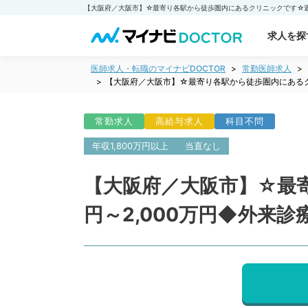
求人を探
医師求人・転職のマイナビDOCTOR
常勤医師求人
【大阪府／大阪市】☆最寄り各駅から徒歩圏内にあるクリ
常勤求人
高給与求人
科目不問
年収1,800万円以上
当直なし
【大阪府／大阪市】☆最寄
円～2,000万円◆外来