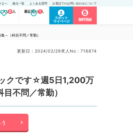
さまへ
拠点一覧
よくある質問
お電話でのお問い合わせについて
に入り求人
0
最近見た求人
1
スポット
無料登録
マイページ
師募集～（科目不問／常勤）
更新日 : 2024/02/29
求人No : 716874
です☆週5日1,200万
科目不問／常勤）
らう