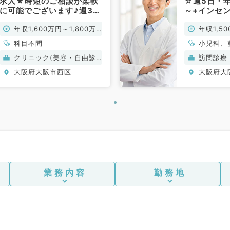
求人★時短のご相談が柔軟
☆週5日・年
に可能でございます♪週32
～+インセ
時間1,600万円～／ガソリ
◎経験不問
年収1,600万円～1,800万
年収1,5
ン代支給有り◎問診・糸リ
興味がある
フト・ボトックスなどのお
円
す（科目不
科目不問
小児科、
仕事です（科目不問／常
外科、呼
クリニック(美容・自由診
訪問診療
勤）
管外科、
療）
大阪府大阪市西区
大阪府大
科、一般
科、呼吸
科、内分
臓内科、
外科、消
問
業務内容
勤務地