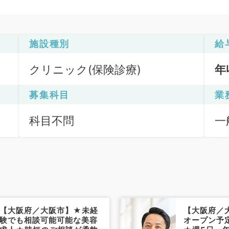
施設種別
給
クリニック(保険診療)
年
募集科目
業
科目不問
一
【大阪府／大阪市】★未経
【大阪府／
験でも相談可能可能な美容
オープン予