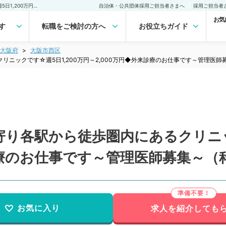
【大阪府／大阪市】☆最寄り各駅から徒歩圏内にあるクリニックです☆週5日1,200万円～2,000万円◆外来診療のお仕事です～管理医師募集～（科目不問／常勤）の転職・求人｜医師の求人・転職・アルバイトは【マイナビDOCTOR】
自治体・公共団体採用ご担当者さまへ
採用ご担当者
お気
す
転職をご検討の方へ
お役立ちガイド
大阪府
大阪市西区
ニックです☆週5日1,200万円～2,000万円◆外来診療のお仕事です～管理医
り各駅から徒歩圏内にあるクリニック
診療のお仕事です～管理医師募集～（
お気に入り
求人を紹介しても