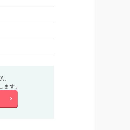
係、
します。