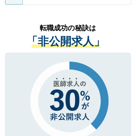
ているすべての個人データはご本人の許可
お気軽にご相談ください。先生専任のキャ
なく、医療機関側に開示したり、第三者に
リアパートナーが将来のご希望などをおう
提供することは一切ありません。また弊社
かがいして、現在の医療機関の状況や紹介
転職成功の秘訣は
は、個人情報の取り扱いについての厳密な
経験をまじえながら、適切なアドバイスを
管理基準を満たした事業者のみに付与され
「非公開求人」
させていただきます。すぐにご転職をされ
る、プライバシーマークを取得済みです。
ない方には、長期的なサポートが可能です
ご登録いただいた個人情報は、SSL（デー
ので、まずはご登録ください。
タ暗号化）によって保護されていますの
で、機密保持に関してもご安心ください。