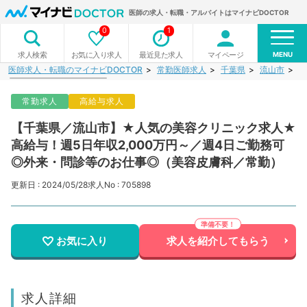
医師の求人・転職・アルバイトはマイナビDOCTOR
0
1
MENU
お気に入り求人
最近見た求人
マイページ
求人検索
医師求人・転職のマイナビDOCTOR
常勤医師求人
千葉県
流山市
【
常勤求人
高給与求人
【千葉県／流山市】★人気の美容クリニック求人★
高給与！週5日年収2,000万円～／週4日ご勤務可
◎外来・問診等のお仕事◎（美容皮膚科／常勤）
更新日 : 2024/05/28
求人No : 705898
お気に入り
求人を紹介してもらう
求人詳細