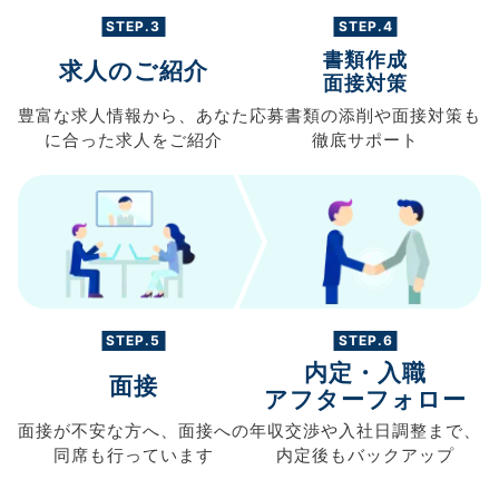
STEP.3
STEP.4
書類作成
求人のご紹介
面接対策
豊富な求人情報から、
あなた
応募書類の
添削や面接対策も
に合った求人を
ご紹介
徹底サポート
STEP.5
STEP.6
内定・入職
面接
アフターフォロー
面接が不安な方へ、
面接への
年収交渉や
入社日調整まで、
同席も
行っています
内定後もバックアップ