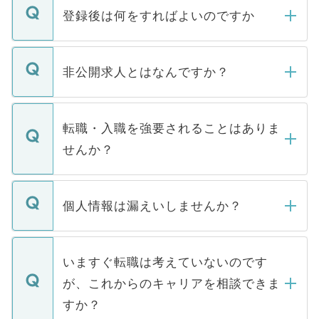
登録後は何をすればよいのですか
ご登録いただきましたら、弊社担当者がご
登録内容を確認し、その後メールもしくは
非公開求人とはなんですか？
お電話にて次のステップのご案内をいたし
ます。通常、5営業日以内にはご連絡をせて
マイナビDOCTORで取り扱っている求人の
いただきますので、しばらくお待ちくださ
うち約3割は、Webサイトからご覧いただ
転職・入職を強要されることはありま
い。
けない「非公開求人」です。非公開求人は
せんか？
下記の理由によって、一般には公開してい
ません。
転職・入職を強要することは一切ありませ
ん。また、仮に応募先から内定をいただい
個人情報は漏えいしませんか？
■応募殺到を避けるため 人気のある医療機
たとしても、ご本人が納得しない限り、内
関を公にしてしまうと、応募が殺到する場
定を承諾する必要はありません。内定先へ
個人情報が漏えいすることはありませんの
合があります。 選考を効率よく行うため
の辞退の連絡はキャリアパートナーが行い
で、ご安心ください。当サイトからの登録
いますぐ転職は考えていないのです
に、医療機関が求める条件に合った人材の
ますので、ご安心ください。
などで収集したご登録者様の個人情報は、
が、これからのキャリアを相談できま
みを人材紹介会社に依頼するケースが増え
ご本人のキャリアアップおよび転職活動の
ています。
すか？
支援を目的に使用いたします。お預かりし