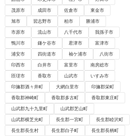
茂原市
成田市
佐倉市
東金市
旭市
習志野市
柏市
勝浦市
市原市
流山市
八千代市
我孫子市
鴨川市
鎌ケ谷市
君津市
富津市
浦安市
四街道市
袖ケ浦市
八街市
印西市
白井市
富里市
南房総市
匝瑳市
香取市
山武市
いすみ市
印旛郡酒々井町
大網白里市
印旛郡栄町
香取郡神崎町
香取郡多古町
香取郡東庄町
山武郡九十九里町
山武郡芝山町
山武郡横芝光町
長生郡一宮町
長生郡睦沢町
長生郡長生村
長生郡白子町
長生郡長柄町