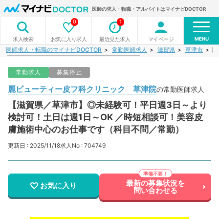
医師の求人・転職・アルバイトはマイナビDOCTOR
0
1
MENU
お気に入り求人
最近見た求人
マイページ
求人検索
医師求人・転職のマイナビDOCTOR
常勤医師求人
滋賀県
草津市
麗
常勤求人
募集停止
麗ビューティー皮フ科クリニック 草津院
の常勤医師求人
【滋賀県／草津市】◎未経験可！平日週3日～より
検討可！土日は週1日～OK ／時短相談可！美容皮
膚施術中心のお仕事です（科目不問／常勤）
更新日 : 2025/11/18
求人No : 704749
最新の募集状況を
お気に入り
問い合わせる