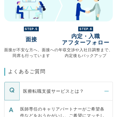
STEP.5
STEP.6
内定・入職
面接
アフターフォロー
面接が不安な方へ、
面接への
年収交渉や
入社日調整まで、
同席も
行っています
内定後もバックアップ
よくあるご質問
医療転職支援サービスとは？
医師専任のキャリアパートナーがご希望条
件などをおうかがいし、ご希望にマッチし