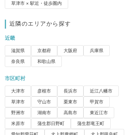
草津市 × 駅近・徒歩圏内
近隣のエリアから探す
近畿
滋賀県
京都府
大阪府
兵庫県
奈良県
和歌山県
市区町村
大津市
彦根市
長浜市
近江八幡市
草津市
守山市
栗東市
甲賀市
野洲市
湖南市
高島市
東近江市
米原市
蒲生郡日野町
蒲生郡竜王町
愛知郡愛荘町
犬上郡豊郷町
犬上郡甲良町