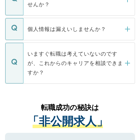
い。
けない「非公開求人」です。非公開求人は
せんか？
下記の理由によって、一般には公開してい
ません。
転職・入職を強要することは一切ありませ
ん。また、仮に応募先から内定をいただい
個人情報は漏えいしませんか？
■応募殺到を避けるため 人気のある医療機
たとしても、ご本人が納得しない限り、内
関を公にしてしまうと、応募が殺到する場
定を承諾する必要はありません。内定先へ
個人情報が漏えいすることはありませんの
合があります。 選考を効率よく行うため
の辞退の連絡はキャリアパートナーが行い
で、ご安心ください。当サイトからの登録
いますぐ転職は考えていないのです
に、医療機関が求める条件に合った人材の
ますので、ご安心ください。
などで収集したご登録者様の個人情報は、
が、これからのキャリアを相談できま
みを人材紹介会社に依頼するケースが増え
ご本人のキャリアアップおよび転職活動の
ています。
すか？
支援を目的に使用いたします。お預かりし
ているすべての個人データはご本人の許可
お気軽にご相談ください。先生専任のキャ
なく、医療機関側に開示したり、第三者に
リアパートナーが将来のご希望などをおう
提供することは一切ありません。また弊社
かがいして、現在の医療機関の状況や紹介
転職成功の秘訣は
は、個人情報の取り扱いについての厳密な
経験をまじえながら、適切なアドバイスを
管理基準を満たした事業者のみに付与され
「非公開求人」
させていただきます。すぐにご転職をされ
る、プライバシーマークを取得済みです。
ない方には、長期的なサポートが可能です
ご登録いただいた個人情報は、SSL（デー
ので、まずはご登録ください。
タ暗号化）によって保護されていますの