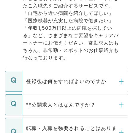
たご入職先をご紹介するサービスです。
「自宅から近い病院を紹介してほしい」
「医療機器が充実した病院で働きたい」
「年収1,500万円以上の病院を探してい
る」など、さまざまなご要望をキャリアパ
ートナーにお伝えください。常勤求人はも
ちろん、非常勤・スポットのお仕事紹介も
行なっております。
登録後は何をすればよいのですか
ご登録いただきましたら、弊社担当者がご
登録内容を確認し、その後メールもしくは
非公開求人とはなんですか？
お電話にて次のステップのご案内をいたし
ます。通常、5営業日以内にはご連絡をせて
マイナビDOCTORで取り扱っている求人の
いただきますので、しばらくお待ちくださ
うち約3割は、Webサイトからご覧いただ
転職・入職を強要されることはありま