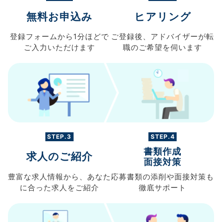
無料お申込み
ヒアリング
登録フォームから
1分ほどで
ご登録後、
アドバイザーが転
ご入力
いただけます
職の
ご希望を伺います
STEP.3
STEP.4
書類作成
求人のご紹介
面接対策
豊富な求人情報から、
あなた
応募書類の
添削や面接対策も
に合った求人を
ご紹介
徹底サポート