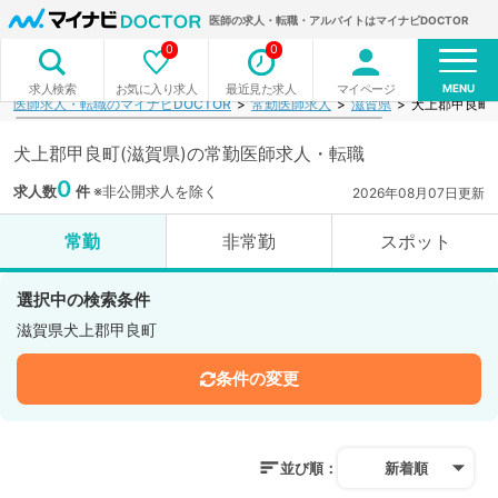
医師の求人・転職・アルバイトはマイナビDOCTOR
0
0
MENU
お気に入り求人
最近見た求人
マイページ
求人検索
医師求人・転職のマイナビDOCTOR
常勤医師求人
滋賀県
犬上郡甲良町
犬上郡甲良町(滋賀県)の常勤医師求人・転職
0
求人数
件
※非公開求人を除く
2026年08月07日更新
常勤
非常勤
スポット
選択中の検索条件
滋賀県犬上郡甲良町
条件の変更
並び順：
新着順