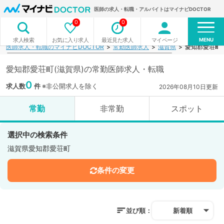
医師の求人・転職・アルバイトはマイナビDOCTOR
0
0
MENU
お気に入り求人
最近見た求人
マイページ
求人検索
医師求人・転職のマイナビDOCTOR
常勤医師求人
滋賀県
愛知郡愛荘町
愛知郡愛荘町(滋賀県)の常勤医師求人・転職
0
求人数
件
※非公開求人を除く
2026年08月10日更新
常勤
非常勤
スポット
選択中の検索条件
滋賀県愛知郡愛荘町
条件の変更
並び順：
新着順