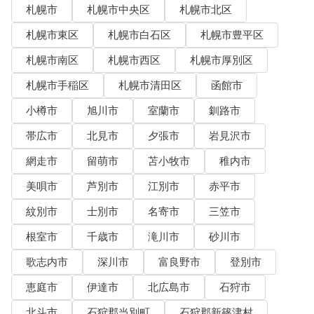
札幌市
札幌市中央区
札幌市北区
札幌市東区
札幌市白石区
札幌市豊平区
札幌市南区
札幌市西区
札幌市厚別区
札幌市手稲区
札幌市清田区
函館市
小樽市
旭川市
室蘭市
釧路市
帯広市
北見市
夕張市
岩見沢市
網走市
留萌市
苫小牧市
稚内市
美唄市
芦別市
江別市
赤平市
紋別市
士別市
名寄市
三笠市
根室市
千歳市
滝川市
砂川市
歌志内市
深川市
富良野市
登別市
恵庭市
伊達市
北広島市
石狩市
北斗市
石狩郡当別町
石狩郡新篠津村