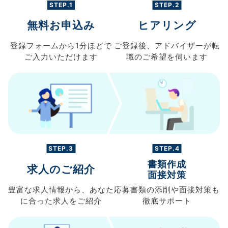
STEP.1
STEP.2
無料お申込み
ヒアリング
登録フォームから
1分ほどで
ご登録後、
アドバイザーが転
ご入力
いただけます
職の
ご希望を伺います
STEP.3
STEP.4
書類作成
求人のご紹介
面接対策
豊富な求人情報から、
あなた
応募書類の
添削や面接対策も
に合った求人を
ご紹介
徹底サポート