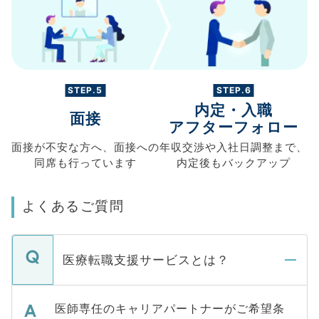
STEP.5
STEP.6
内定・入職
面接
アフターフォロー
面接が不安な方へ、
面接への
年収交渉や
入社日調整まで、
同席も
行っています
内定後もバックアップ
よくあるご質問
医療転職支援サービスとは？
医師専任のキャリアパートナーがご希望条