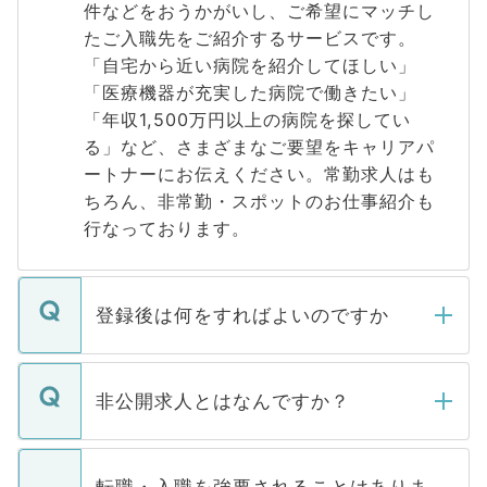
件などをおうかがいし、ご希望にマッチし
たご入職先をご紹介するサービスです。
「自宅から近い病院を紹介してほしい」
「医療機器が充実した病院で働きたい」
「年収1,500万円以上の病院を探してい
る」など、さまざまなご要望をキャリアパ
ートナーにお伝えください。常勤求人はも
ちろん、非常勤・スポットのお仕事紹介も
行なっております。
登録後は何をすればよいのですか
ご登録いただきましたら、弊社担当者がご
登録内容を確認し、その後メールもしくは
非公開求人とはなんですか？
お電話にて次のステップのご案内をいたし
ます。通常、5営業日以内にはご連絡をせて
マイナビDOCTORで取り扱っている求人の
いただきますので、しばらくお待ちくださ
うち約3割は、Webサイトからご覧いただ