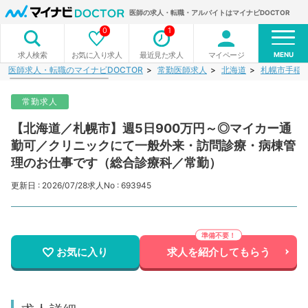
医師の求人・転職・アルバイトはマイナビDOCTOR
0
1
MENU
お気に入り求人
最近見た求人
マイページ
求人検索
医師求人・転職のマイナビDOCTOR
常勤医師求人
北海道
札幌市手稲
常勤求人
【北海道／札幌市】週5日900万円～◎マイカー通
勤可／クリニックにて一般外来・訪問診療・病棟管
理のお仕事です（総合診療科／常勤）
更新日 : 2026/07/28
求人No : 693945
お気に入り
求人を紹介してもらう