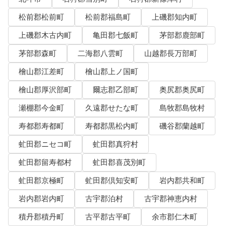
松前郡松前町
松前郡福島町
上磯郡知内町
上磯郡木古内町
亀田郡七飯町
茅部郡鹿部町
茅部郡森町
二海郡八雲町
山越郡長万部町
檜山郡江差町
檜山郡上ノ国町
檜山郡厚沢部町
爾志郡乙部町
奥尻郡奥尻町
瀬棚郡今金町
久遠郡せたな町
島牧郡島牧村
寿都郡寿都町
寿都郡黒松内町
磯谷郡蘭越町
虻田郡ニセコ町
虻田郡真狩村
虻田郡留寿都村
虻田郡喜茂別町
虻田郡京極町
虻田郡倶知安町
岩内郡共和町
岩内郡岩内町
古宇郡泊村
古宇郡神恵内村
積丹郡積丹町
古平郡古平町
余市郡仁木町