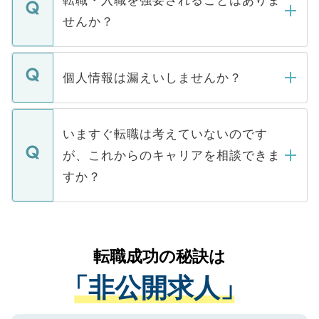
転職・入職を強要されることはありま
い。
けない「非公開求人」です。非公開求人は
せんか？
下記の理由によって、一般には公開してい
ません。
転職・入職を強要することは一切ありませ
ん。また、仮に応募先から内定をいただい
個人情報は漏えいしませんか？
■応募殺到を避けるため 人気のある医療機
たとしても、ご本人が納得しない限り、内
関を公にしてしまうと、応募が殺到する場
定を承諾する必要はありません。内定先へ
個人情報が漏えいすることはありませんの
合があります。 選考を効率よく行うため
の辞退の連絡はキャリアパートナーが行い
で、ご安心ください。当サイトからの登録
いますぐ転職は考えていないのです
に、医療機関が求める条件に合った人材の
ますので、ご安心ください。
などで収集したご登録者様の個人情報は、
が、これからのキャリアを相談できま
みを人材紹介会社に依頼するケースが増え
ご本人のキャリアアップおよび転職活動の
ています。
すか？
支援を目的に使用いたします。お預かりし
ているすべての個人データはご本人の許可
お気軽にご相談ください。先生専任のキャ
なく、医療機関側に開示したり、第三者に
リアパートナーが将来のご希望などをおう
提供することは一切ありません。また弊社
かがいして、現在の医療機関の状況や紹介
転職成功の秘訣は
は、個人情報の取り扱いについての厳密な
経験をまじえながら、適切なアドバイスを
管理基準を満たした事業者のみに付与され
「非公開求人」
させていただきます。すぐにご転職をされ
る、プライバシーマークを取得済みです。
ない方には、長期的なサポートが可能です
ご登録いただいた個人情報は、SSL（デー
ので、まずはご登録ください。