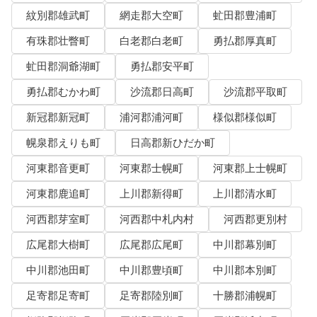
紋別郡雄武町
網走郡大空町
虻田郡豊浦町
有珠郡壮瞥町
白老郡白老町
勇払郡厚真町
虻田郡洞爺湖町
勇払郡安平町
勇払郡むかわ町
沙流郡日高町
沙流郡平取町
新冠郡新冠町
浦河郡浦河町
様似郡様似町
幌泉郡えりも町
日高郡新ひだか町
河東郡音更町
河東郡士幌町
河東郡上士幌町
河東郡鹿追町
上川郡新得町
上川郡清水町
河西郡芽室町
河西郡中札内村
河西郡更別村
広尾郡大樹町
広尾郡広尾町
中川郡幕別町
中川郡池田町
中川郡豊頃町
中川郡本別町
足寄郡足寄町
足寄郡陸別町
十勝郡浦幌町