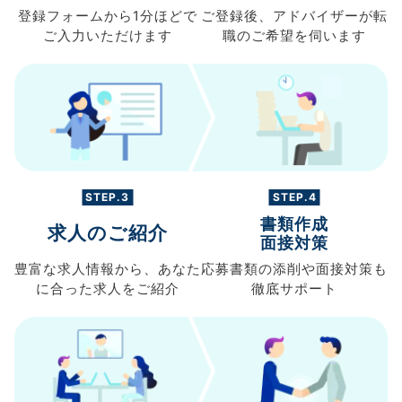
登録フォームから
1分ほどで
ご登録後、
アドバイザーが転
ご入力
いただけます
職の
ご希望を伺います
STEP.3
STEP.4
書類作成
求人のご紹介
面接対策
豊富な求人情報から、
あなた
応募書類の
添削や面接対策も
に合った求人を
ご紹介
徹底サポート