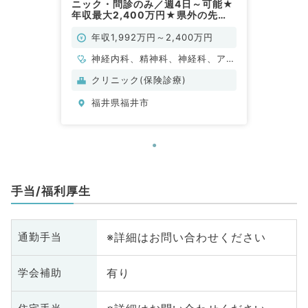
ニック・問診のみ／週4日～可能★
年収最大2,400万円★県外の先
生・未経験の先生歓迎です◎（科目
不問／常勤）
年収1,992万円～2,400万円
神経内科、精神科、神経科、アレ
ルギー科、リウマチ科、小児科、
クリニック(保険診療)
整形外科、形成外科、美容外科、
福井県福井市
脳神経外科、呼吸器外科、心臓血
管外科、皮膚科、泌尿器科、産婦
人科、産科、婦人科、眼科、耳鼻
咽喉科、気管食道科、放射線科、
リハビリテーション科、麻酔科、
ペインクリニック、人工透析科、
手当/福利厚生
緩和ケア科、一般内科、循環器内
科、呼吸器内科、消化器内科、内
分泌・代謝内科、腎臓内科、老年
※詳細はお問い合わせください
通勤手当
内科、血液内科、外科系全般、一
般外科、消化器外科、乳腺外科、
有り
学会補助
総合診療科、美容皮膚科、健診・
人間ドック、救急科・ＩＣＵ、病