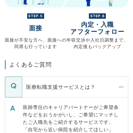
STEP.5
STEP.6
内定・入職
面接
アフターフォロー
面接が不安な方へ、
面接への
年収交渉や
入社日調整まで、
同席も
行っています
内定後もバックアップ
よくあるご質問
医療転職支援サービスとは？
医師専任のキャリアパートナーがご希望条
件などをおうかがいし、ご希望にマッチし
たご入職先をご紹介するサービスです。
「自宅から近い病院を紹介してほしい」