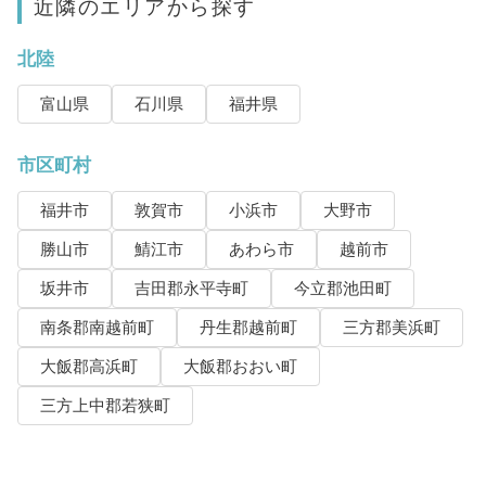
近隣のエリアから探す
北陸
富山県
石川県
福井県
市区町村
福井市
敦賀市
小浜市
大野市
勝山市
鯖江市
あわら市
越前市
坂井市
吉田郡永平寺町
今立郡池田町
南条郡南越前町
丹生郡越前町
三方郡美浜町
大飯郡高浜町
大飯郡おおい町
三方上中郡若狭町