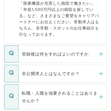
「医療機器が充実した病院で働きたい」
「年収1,500万円以上の病院を探してい
る」など、さまざまなご要望をキャリアパ
ートナーにお伝えください。常勤求人はも
ちろん、非常勤・スポットのお仕事紹介も
行なっております。
登録後は何をすればよいのですか
ご登録いただきましたら、弊社担当者がご
登録内容を確認し、その後メールもしくは
非公開求人とはなんですか？
お電話にて次のステップのご案内をいたし
ます。通常、5営業日以内にはご連絡をせて
マイナビDOCTORで取り扱っている求人の
いただきますので、しばらくお待ちくださ
うち約3割は、Webサイトからご覧いただ
転職・入職を強要されることはありま
い。
けない「非公開求人」です。非公開求人は
せんか？
下記の理由によって、一般には公開してい
ません。