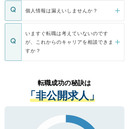
転職・入職を強要することは一切ありませ
ん。また、仮に応募先から内定をいただい
個人情報は漏えいしませんか？
■応募殺到を避けるため 人気のある医療機
たとしても、ご本人が納得しない限り、内
関を公にしてしまうと、応募が殺到する場
定を承諾する必要はありません。内定先へ
個人情報が漏えいすることはありませんの
合があります。 選考を効率よく行うため
の辞退の連絡はキャリアパートナーが行い
で、ご安心ください。当サイトからの登録
いますぐ転職は考えていないのです
に、医療機関が求める条件に合った人材の
ますので、ご安心ください。
などで収集したご登録者様の個人情報は、
が、これからのキャリアを相談できま
みを人材紹介会社に依頼するケースが増え
ご本人のキャリアアップおよび転職活動の
ています。
すか？
支援を目的に使用いたします。お預かりし
ているすべての個人データはご本人の許可
お気軽にご相談ください。先生専任のキャ
なく、医療機関側に開示したり、第三者に
リアパートナーが将来のご希望などをおう
提供することは一切ありません。また弊社
かがいして、現在の医療機関の状況や紹介
転職成功の秘訣は
は、個人情報の取り扱いについての厳密な
経験をまじえながら、適切なアドバイスを
管理基準を満たした事業者のみに付与され
「非公開求人」
させていただきます。すぐにご転職をされ
る、プライバシーマークを取得済みです。
ない方には、長期的なサポートが可能です
ご登録いただいた個人情報は、SSL（デー
ので、まずはご登録ください。
タ暗号化）によって保護されていますの
で、機密保持に関してもご安心ください。