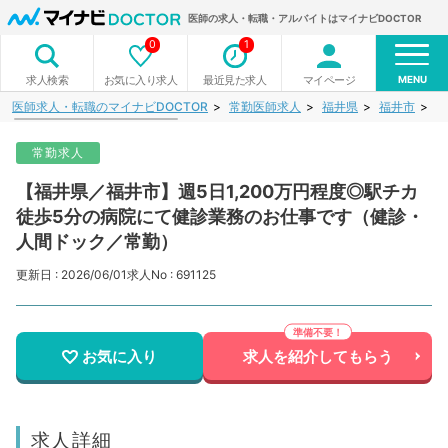
医師の求人・転職・アルバイトはマイナビDOCTOR
0
1
MENU
お気に入り求人
最近見た求人
マイページ
求人検索
医師求人・転職のマイナビDOCTOR
常勤医師求人
福井県
福井市
【
常勤求人
【福井県／福井市】週5日1,200万円程度◎駅チカ
徒歩5分の病院にて健診業務のお仕事です（健診・
人間ドック／常勤）
更新日 : 2026/06/01
求人No : 691125
お気に入り
求人を紹介してもらう
求人詳細