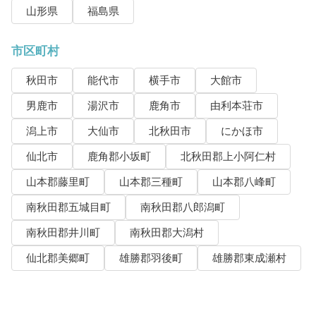
山形県
福島県
市区町村
秋田市
能代市
横手市
大館市
男鹿市
湯沢市
鹿角市
由利本荘市
潟上市
大仙市
北秋田市
にかほ市
仙北市
鹿角郡小坂町
北秋田郡上小阿仁村
山本郡藤里町
山本郡三種町
山本郡八峰町
南秋田郡五城目町
南秋田郡八郎潟町
南秋田郡井川町
南秋田郡大潟村
仙北郡美郷町
雄勝郡羽後町
雄勝郡東成瀬村