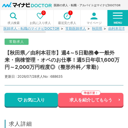
医師の求人・転職・アルバイトはマイナビDOCTOR
0
1
MENU
お気に入り求人
最近見た求人
マイページ
求人検索
医師求人・転職のマイナビDOCTOR
常勤医師求人
秋田県
由利本荘市
常勤求人
【秋田県／由利本荘市】週4～5日勤務◆一般外
来・病棟管理・オペのお仕事！週5日年収1,600万
円～2,000万円程度◎（整形外科／常勤）
更新日 : 2026/07/28
求人No : 688635
お気に入り
求人を紹介してもらう
求人詳細