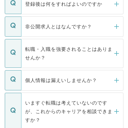
登録後は何をすればよいのですか
ご登録いただきましたら、弊社担当者がご
登録内容を確認し、その後メールもしくは
非公開求人とはなんですか？
お電話にて次のステップのご案内をいたし
ます。通常、5営業日以内にはご連絡をせて
マイナビDOCTORで取り扱っている求人の
いただきますので、しばらくお待ちくださ
うち約3割は、Webサイトからご覧いただ
転職・入職を強要されることはありま
い。
けない「非公開求人」です。非公開求人は
せんか？
下記の理由によって、一般には公開してい
ません。
転職・入職を強要することは一切ありませ
ん。また、仮に応募先から内定をいただい
個人情報は漏えいしませんか？
■応募殺到を避けるため 人気のある医療機
たとしても、ご本人が納得しない限り、内
関を公にしてしまうと、応募が殺到する場
定を承諾する必要はありません。内定先へ
個人情報が漏えいすることはありませんの
合があります。 選考を効率よく行うため
の辞退の連絡はキャリアパートナーが行い
で、ご安心ください。当サイトからの登録
いますぐ転職は考えていないのです
に、医療機関が求める条件に合った人材の
ますので、ご安心ください。
などで収集したご登録者様の個人情報は、
が、これからのキャリアを相談できま
みを人材紹介会社に依頼するケースが増え
ご本人のキャリアアップおよび転職活動の
ています。
すか？
支援を目的に使用いたします。お預かりし