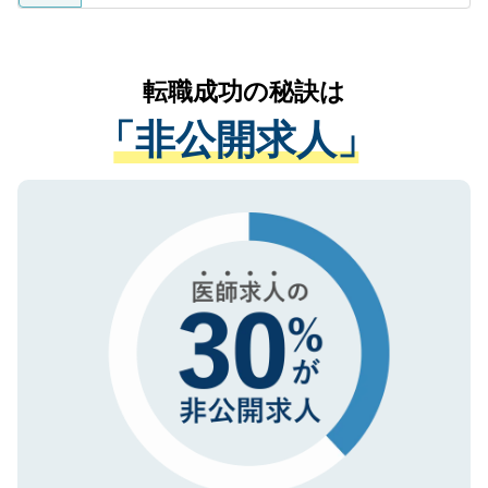
ているすべての個人データはご本人の許可
お気軽にご相談ください。先生専任のキャ
なく、医療機関側に開示したり、第三者に
リアパートナーが将来のご希望などをおう
提供することは一切ありません。また弊社
かがいして、現在の医療機関の状況や紹介
転職成功の秘訣は
は、個人情報の取り扱いについての厳密な
経験をまじえながら、適切なアドバイスを
管理基準を満たした事業者のみに付与され
「非公開求人」
させていただきます。すぐにご転職をされ
る、プライバシーマークを取得済みです。
ない方には、長期的なサポートが可能です
ご登録いただいた個人情報は、SSL（デー
ので、まずはご登録ください。
タ暗号化）によって保護されていますの
で、機密保持に関してもご安心ください。