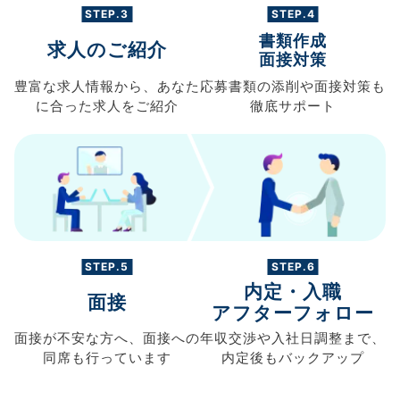
STEP.3
STEP.4
書類作成
求人のご紹介
面接対策
豊富な求人情報から、
あなた
応募書類の
添削や面接対策も
に合った求人を
ご紹介
徹底サポート
STEP.5
STEP.6
内定・入職
面接
アフターフォロー
面接が不安な方へ、
面接への
年収交渉や
入社日調整まで、
同席も
行っています
内定後もバックアップ