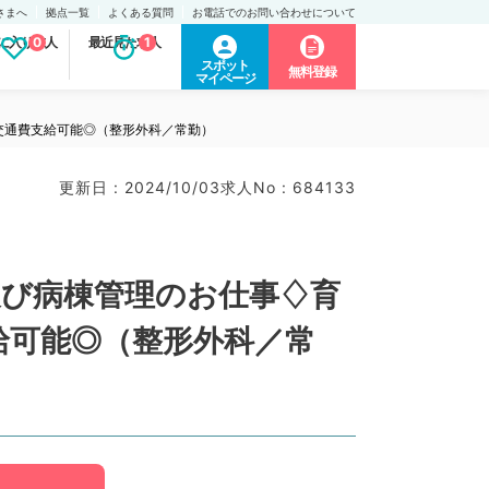
さまへ
拠点一覧
よくある質問
お電話でのお問い合わせについて
に入り求人
0
最近見た求人
1
スポット
無料登録
マイページ
方交通費支給可能◎（整形外科／常勤）
更新日 : 2024/10/03
求人No : 684133
来及び病棟管理のお仕事♢育
給可能◎（整形外科／常