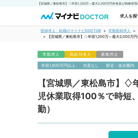
求人を探
医師求人・転職のマイナビDOCTOR
常勤医師求人
【宮城県／東松島市】♢年収1,200万～最大2,00
常勤求人
高給与求人
募集停止
年収1,800万円以上
当直なし
駅近・徒歩圏内
【宮城県／東松島市】♢年
児休業取得100％で時
勤）