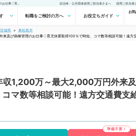
【宮城県／東松島市】♢年収1,200万～最大2,000万円外来及び病棟管理のお仕事♢育児休業取得100％で時短、コマ数等相談可能！遠方交通費支給可能◎（整形外科／常勤）の転職・求人｜医師の求人・転職・アルバイトは【マイナビDOCTOR】
自治体・公共団体採用ご担当者さまへ
採用ご担当者
お気
す
転職をご検討の方へ
お役立ちガイド
宮城県
東松島市
0万円外来及び病棟管理のお仕事♢育児休業取得100％で時短、コマ数等相談可能！遠
収1,200万～最大2,000万円外
短、コマ数等相談可能！遠方交通費支