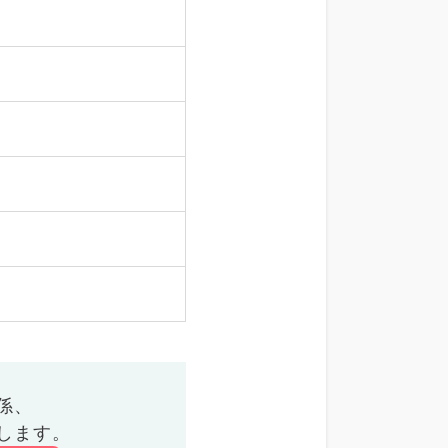
係、
します。