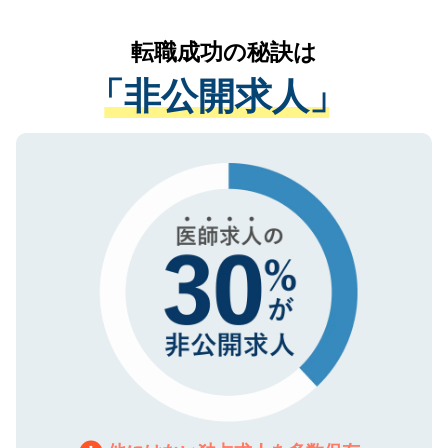
なく、医療機関側に開示したり、第三者に
リアパートナーが将来のご希望などをおう
提供することは一切ありません。また弊社
かがいして、現在の医療機関の状況や紹介
転職成功の秘訣は
は、個人情報の取り扱いについての厳密な
経験をまじえながら、適切なアドバイスを
管理基準を満たした事業者のみに付与され
「非公開求人」
させていただきます。すぐにご転職をされ
る、プライバシーマークを取得済みです。
ない方には、長期的なサポートが可能です
ご登録いただいた個人情報は、SSL（デー
ので、まずはご登録ください。
タ暗号化）によって保護されていますの
で、機密保持に関してもご安心ください。