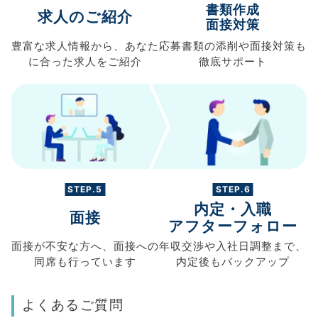
書類作成
求人のご紹介
面接対策
豊富な求人情報から、
あなた
応募書類の
添削や面接対策も
に合った求人を
ご紹介
徹底サポート
STEP.5
STEP.6
内定・入職
面接
アフターフォロー
面接が不安な方へ、
面接への
年収交渉や
入社日調整まで、
同席も
行っています
内定後もバックアップ
よくあるご質問