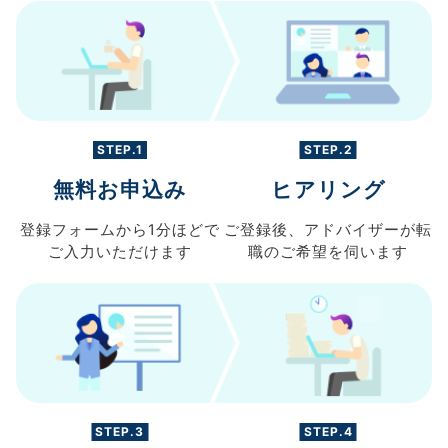
STEP.1
STEP.2
無料お申込み
ヒアリング
登録フォームから
1分ほどで
ご登録後、
アドバイザーが転
ご入力
いただけます
職の
ご希望を伺います
STEP.3
STEP.4