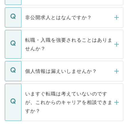
ご登録いただきましたら、弊社担当者がご
登録内容を確認し、その後メールもしくは
非公開求人とはなんですか？
お電話にて次のステップのご案内をいたし
ます。通常、5営業日以内にはご連絡をせて
マイナビDOCTORで取り扱っている求人の
いただきますので、しばらくお待ちくださ
うち約3割は、Webサイトからご覧いただ
転職・入職を強要されることはありま
い。
けない「非公開求人」です。非公開求人は
せんか？
下記の理由によって、一般には公開してい
ません。
転職・入職を強要することは一切ありませ
ん。また、仮に応募先から内定をいただい
個人情報は漏えいしませんか？
■応募殺到を避けるため 人気のある医療機
たとしても、ご本人が納得しない限り、内
関を公にしてしまうと、応募が殺到する場
定を承諾する必要はありません。内定先へ
個人情報が漏えいすることはありませんの
合があります。 選考を効率よく行うため
の辞退の連絡はキャリアパートナーが行い
で、ご安心ください。当サイトからの登録
いますぐ転職は考えていないのです
に、医療機関が求める条件に合った人材の
ますので、ご安心ください。
などで収集したご登録者様の個人情報は、
が、これからのキャリアを相談できま
みを人材紹介会社に依頼するケースが増え
ご本人のキャリアアップおよび転職活動の
ています。
すか？
支援を目的に使用いたします。お預かりし
ているすべての個人データはご本人の許可
お気軽にご相談ください。先生専任のキャ