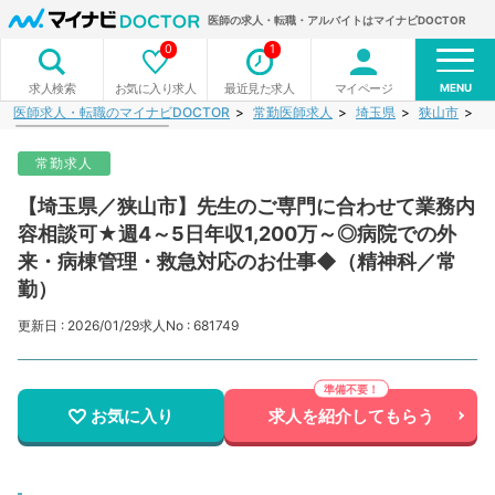
医師の求人・転職・アルバイトはマイナビDOCTOR
0
1
MENU
お気に入り求人
最近見た求人
マイページ
求人検索
医師求人・転職のマイナビDOCTOR
常勤医師求人
埼玉県
狭山市
【
常勤求人
【埼玉県／狭山市】先生のご専門に合わせて業務内
容相談可★週4～5日年収1,200万～◎病院での外
来・病棟管理・救急対応のお仕事◆（精神科／常
勤）
更新日 : 2026/01/29
求人No : 681749
お気に入り
求人を紹介してもらう