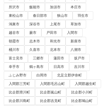
所沢市
飯能市
加須市
本庄市
東松山市
春日部市
狭山市
羽生市
鴻巣市
深谷市
上尾市
草加市
越谷市
蕨市
戸田市
入間市
朝霞市
志木市
和光市
新座市
桶川市
久喜市
北本市
八潮市
富士見市
三郷市
蓮田市
坂戸市
幸手市
鶴ヶ島市
日高市
吉川市
ふじみ野市
白岡市
北足立郡伊奈町
入間郡三芳町
入間郡毛呂山町
入間郡越生町
比企郡滑川町
比企郡嵐山町
比企郡小川町
比企郡川島町
比企郡吉見町
比企郡鳩山町