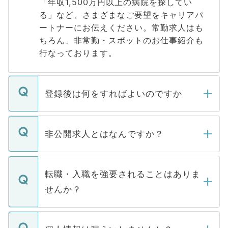
「年収1,500万円以上の病院を探してい
る」など、さまざまなご要望をキャリアパ
ートナーにお伝えください。常勤求人はも
ちろん、非常勤・スポットのお仕事紹介も
行なっております。
登録後は何をすればよいのですか
ご登録いただきましたら、弊社担当者がご
登録内容を確認し、その後メールもしくは
非公開求人とはなんですか？
お電話にて次のステップのご案内をいたし
ます。通常、5営業日以内にはご連絡をせて
マイナビDOCTORで取り扱っている求人の
いただきますので、しばらくお待ちくださ
うち約3割は、Webサイトからご覧いただ
転職・入職を強要されることはありま
い。
けない「非公開求人」です。非公開求人は
せんか？
下記の理由によって、一般には公開してい
ません。
転職・入職を強要することは一切ありませ
ん。また、仮に応募先から内定をいただい