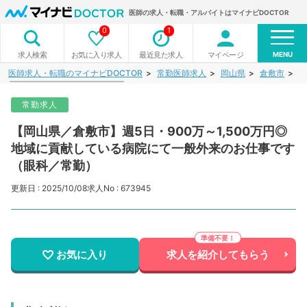
医師の求人・転職・アルバイトはマイナビDOCTOR
0
1
MENU
お気に入り求人
最近見た求人
マイページ
求人検索
医師求人・転職のマイナビDOCTOR
常勤医師求人
岡山県
倉敷市
【
常勤求人
【岡山県／倉敷市】週5日・900万～1,500万円◎
地域に貢献している病院にて一般外来のお仕事です
（眼科／常勤）
更新日 : 2025/10/08
求人No : 673945
お気に入り
求人を紹介してもらう