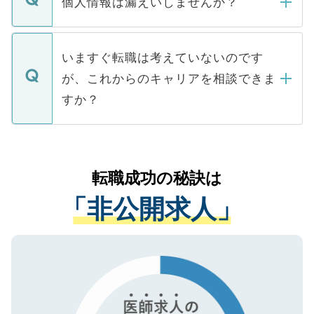
個人情報は漏えいしませんか？
■応募殺到を避けるため 人気のある医療機
たとしても、ご本人が納得しない限り、内
関を公にしてしまうと、応募が殺到する場
定を承諾する必要はありません。内定先へ
個人情報が漏えいすることはありませんの
合があります。 選考を効率よく行うため
の辞退の連絡はキャリアパートナーが行い
で、ご安心ください。当サイトからの登録
いますぐ転職は考えていないのです
に、医療機関が求める条件に合った人材の
ますので、ご安心ください。
などで収集したご登録者様の個人情報は、
が、これからのキャリアを相談できま
みを人材紹介会社に依頼するケースが増え
ご本人のキャリアアップおよび転職活動の
ています。
すか？
支援を目的に使用いたします。お預かりし
ているすべての個人データはご本人の許可
お気軽にご相談ください。先生専任のキャ
なく、医療機関側に開示したり、第三者に
リアパートナーが将来のご希望などをおう
提供することは一切ありません。また弊社
かがいして、現在の医療機関の状況や紹介
転職成功の秘訣は
は、個人情報の取り扱いについての厳密な
経験をまじえながら、適切なアドバイスを
管理基準を満たした事業者のみに付与され
「非公開求人」
させていただきます。すぐにご転職をされ
る、プライバシーマークを取得済みです。
ない方には、長期的なサポートが可能です
ご登録いただいた個人情報は、SSL（デー
ので、まずはご登録ください。
タ暗号化）によって保護されていますの
で、機密保持に関してもご安心ください。