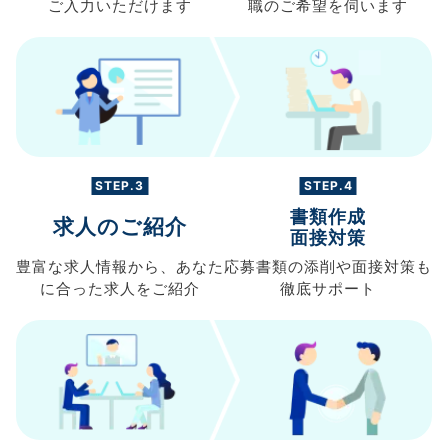
ご入力
いただけます
職の
ご希望を伺います
STEP.3
STEP.4
書類作成
求人のご紹介
面接対策
豊富な求人情報から、
あなた
応募書類の
添削や面接対策も
に合った求人を
ご紹介
徹底サポート