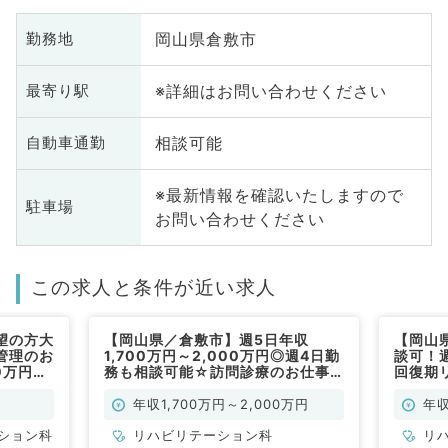
岡山県倉敷市
勤務地
※詳細はお問い合わせください
最寄り駅
相談可能
自動車通勤
※最新情報を確認いたしますので
駐車場
お問い合わせください
この求人と条件が近い求人
望の方大
【岡山県／倉敷市】週5日年収
【岡山
管理のお
1,700万円～2,000万円◎週4日勤
談可！週
0万円～
務も相談可能☆訪問診療のお仕事
回復期
／常勤）
です（リハビリテーション科／常
当医と
勤）
リのお
年収1,700万円～2,000万円
年収
ン科／
ション科
リハビリテーション科
リ