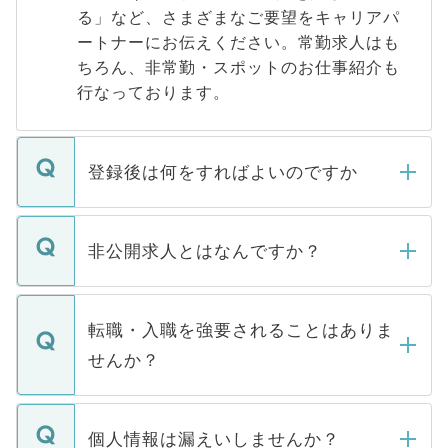
る」など、さまざまなご要望をキャリアパ
ートナーにお伝えください。常勤求人はも
ちろん、非常勤・スポットのお仕事紹介も
行なっております。
登録後は何をすればよいのですか
ご登録いただきましたら、弊社担当者がご
登録内容を確認し、その後メールもしくは
非公開求人とはなんですか？
お電話にて次のステップのご案内をいたし
ます。通常、5営業日以内にはご連絡をせて
マイナビDOCTORで取り扱っている求人の
いただきますので、しばらくお待ちくださ
うち約3割は、Webサイトからご覧いただ
転職・入職を強要されることはありま
い。
けない「非公開求人」です。非公開求人は
せんか？
下記の理由によって、一般には公開してい
ません。
転職・入職を強要することは一切ありませ
ん。また、仮に応募先から内定をいただい
個人情報は漏えいしませんか？