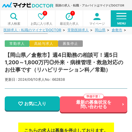
医師の求人・転職・アルバイトはマイナビDOCTOR
0
1
MENU
お気に入り求人
最近見た求人
マイページ
求人検索
医師求人・転職のマイナビDOCTOR
常勤医師求人
岡山県
倉敷市
【
常勤求人
高給与求人
募集停止
【岡山県／倉敷市】週4日勤務の相談可！週5日
1,200～1,800万円◎外来・病棟管理・救急対応の
お仕事です（リハビリテーション科／常勤）
更新日 : 2024/06/10
求人No : 662838
最新の募集状況を
お気に入り
問い合わせる
こちらの求人は募集を停止しております。