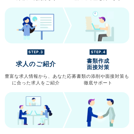
STEP.3
STEP.4
書類作成
求人のご紹介
面接対策
豊富な求人情報から、
あなた
応募書類の
添削や面接対策も
に合った求人を
ご紹介
徹底サポート