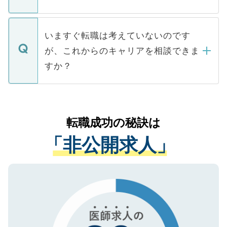
■応募殺到を避けるため 人気のある医療機
たとしても、ご本人が納得しない限り、内
関を公にしてしまうと、応募が殺到する場
定を承諾する必要はありません。内定先へ
個人情報が漏えいすることはありませんの
合があります。 選考を効率よく行うため
の辞退の連絡はキャリアパートナーが行い
で、ご安心ください。当サイトからの登録
いますぐ転職は考えていないのです
に、医療機関が求める条件に合った人材の
ますので、ご安心ください。
などで収集したご登録者様の個人情報は、
が、これからのキャリアを相談できま
みを人材紹介会社に依頼するケースが増え
ご本人のキャリアアップおよび転職活動の
ています。
すか？
支援を目的に使用いたします。お預かりし
ているすべての個人データはご本人の許可
お気軽にご相談ください。先生専任のキャ
なく、医療機関側に開示したり、第三者に
リアパートナーが将来のご希望などをおう
提供することは一切ありません。また弊社
かがいして、現在の医療機関の状況や紹介
転職成功の秘訣は
は、個人情報の取り扱いについての厳密な
経験をまじえながら、適切なアドバイスを
管理基準を満たした事業者のみに付与され
「非公開求人」
させていただきます。すぐにご転職をされ
る、プライバシーマークを取得済みです。
ない方には、長期的なサポートが可能です
ご登録いただいた個人情報は、SSL（デー
ので、まずはご登録ください。
タ暗号化）によって保護されていますの
で、機密保持に関してもご安心ください。