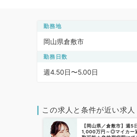
勤務地
岡山県倉敷市
勤務日数
週4.50日〜5.00日
この求人と条件が近い求人
倉敷市】週5
【岡山県／倉敷市】週5
0万～◎地域医療
1,000万円～◎マイカー