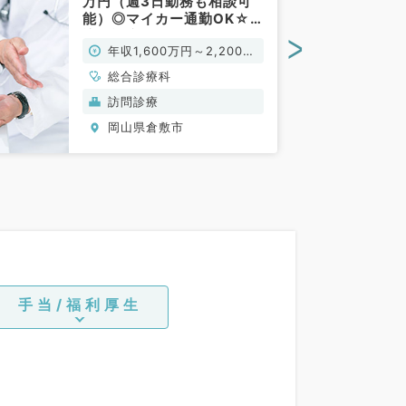
万円（週3日勤務も相談可
能）◎マイカー通勤OK☆
訪問診療のお仕事です（総
>
年収1,600万円～2,200万
合診療科／常勤）
円
総合診療科
訪問診療
岡山県倉敷市
手当/福利厚生