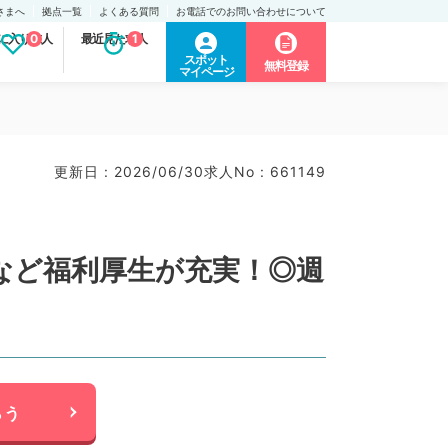
さまへ
拠点一覧
よくある質問
お電話でのお問い合わせについて
に入り求人
0
最近見た求人
1
スポット
無料登録
マイページ
更新日 : 2026/06/30
求人No : 661149
など福利厚生が充実！◎週
らう