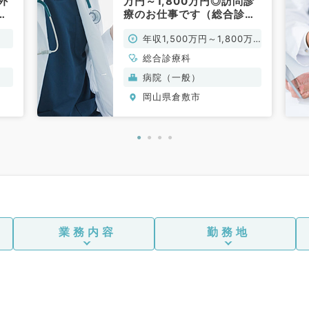
外
万円～1,800万円◎訪問診
す
療のお仕事です（総合診療
科／常勤）
年収1,500万円～1,800万
円
総合診療科
病院（一般）
岡山県倉敷市
業務内容
勤務地