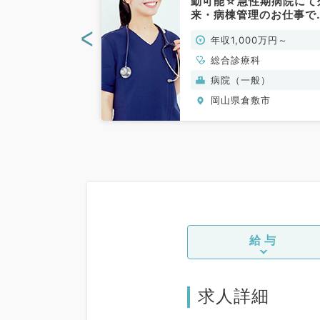
いる病院にて病
勤可能☆急性期病院にて
般外来などのお
来・病棟管理のお仕事で
（総合診療科／
（総合診療科／常勤）
<
0万円～
年収1,000万円～
科
総合診療科
般）
病院（一般）
敷市
岡山県倉敷市
給与
求人詳細