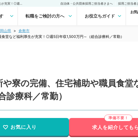
【岡山県／倉敷市】保育所や寮の完備、住宅補助や職員食堂など福利厚生が充実！◎週5日年収1,500万円～（総合診療科／常勤）の転職・求人｜医師の求人・転職・アルバイトは【マイナビDOCTOR】
自治体・公共団体採用ご担当者さまへ
採用ご担当者
お気
す
転職をご検討の方へ
お役立ちガイド
岡山県
倉敷市
食堂など福利厚生が充実！◎週5日年収1,500万円～（総合診療科／常勤）
所や寮の完備、住宅補助や職員食堂
総合診療科／常勤）
お気に入り
求人を紹介しても