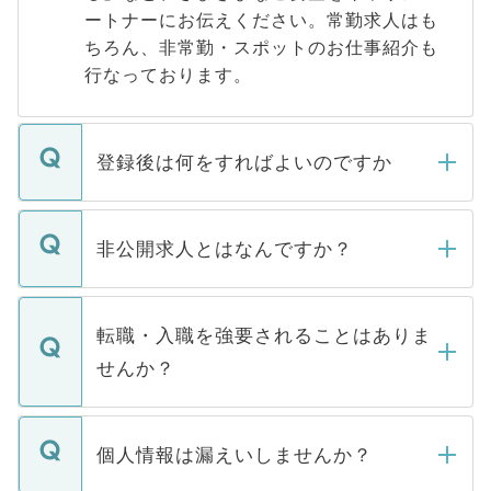
ートナーにお伝えください。常勤求人はも
ちろん、非常勤・スポットのお仕事紹介も
行なっております。
登録後は何をすればよいのですか
ご登録いただきましたら、弊社担当者がご
登録内容を確認し、その後メールもしくは
非公開求人とはなんですか？
お電話にて次のステップのご案内をいたし
ます。通常、5営業日以内にはご連絡をせて
マイナビDOCTORで取り扱っている求人の
いただきますので、しばらくお待ちくださ
うち約3割は、Webサイトからご覧いただ
転職・入職を強要されることはありま
い。
けない「非公開求人」です。非公開求人は
せんか？
下記の理由によって、一般には公開してい
ません。
転職・入職を強要することは一切ありませ
ん。また、仮に応募先から内定をいただい
個人情報は漏えいしませんか？
■応募殺到を避けるため 人気のある医療機
たとしても、ご本人が納得しない限り、内