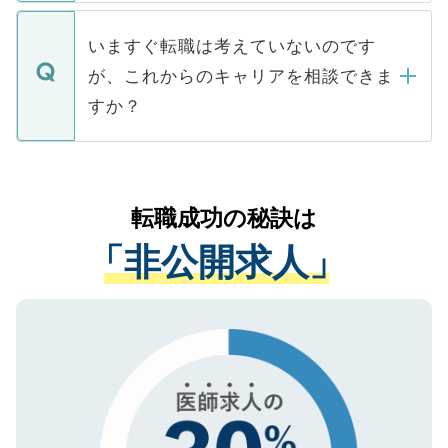
関を公にしてしまうと、応募が殺到する場
定を承諾する必要はありません。内定先へ
個人情報が漏えいすることはありませんの
合があります。 選考を効率よく行うため
の辞退の連絡はキャリアパートナーが行い
で、ご安心ください。当サイトからの登録
いますぐ転職は考えていないのです
に、医療機関が求める条件に合った人材の
ますので、ご安心ください。
などで収集したご登録者様の個人情報は、
が、これからのキャリアを相談できま
みを人材紹介会社に依頼するケースが増え
ご本人のキャリアアップおよび転職活動の
ています。
すか？
支援を目的に使用いたします。お預かりし
ているすべての個人データはご本人の許可
お気軽にご相談ください。先生専任のキャ
なく、医療機関側に開示したり、第三者に
リアパートナーが将来のご希望などをおう
提供することは一切ありません。また弊社
かがいして、現在の医療機関の状況や紹介
転職成功の秘訣は
は、個人情報の取り扱いについての厳密な
経験をまじえながら、適切なアドバイスを
管理基準を満たした事業者のみに付与され
「非公開求人」
させていただきます。すぐにご転職をされ
る、プライバシーマークを取得済みです。
ない方には、長期的なサポートが可能です
ご登録いただいた個人情報は、SSL（デー
ので、まずはご登録ください。
タ暗号化）によって保護されていますの
で、機密保持に関してもご安心ください。