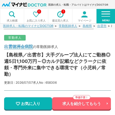
医師の求人・転職・アルバイトはマイナビDOCTOR
0
1
MENU
お気に入り求人
最近見た求人
マイページ
求人検索
医師求人・転職のマイナビDOCTOR
常勤医師求人
島根県
出雲市
出
常勤求人
出雲徳洲会病院
の常勤医師求人
【島根県／出雲市】大手グループ法人にてご勤務◎
週5日1,100万円～◎カルテ記載などクラークに依
頼・専門外来に集中できる環境です（小児科／常
勤）
更新日 : 2026/07/07
求人No : 658306
お気に入り
求人を紹介してもらう