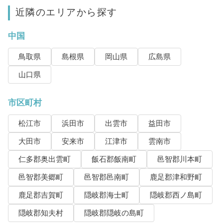
近隣のエリアから探す
中国
鳥取県
島根県
岡山県
広島県
山口県
市区町村
松江市
浜田市
出雲市
益田市
大田市
安来市
江津市
雲南市
仁多郡奥出雲町
飯石郡飯南町
邑智郡川本町
邑智郡美郷町
邑智郡邑南町
鹿足郡津和野町
鹿足郡吉賀町
隠岐郡海士町
隠岐郡西ノ島町
隠岐郡知夫村
隠岐郡隠岐の島町