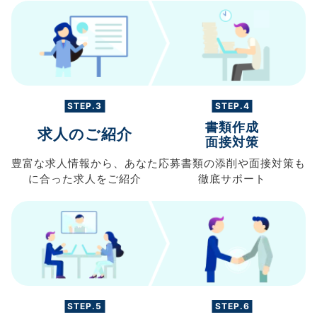
STEP.3
STEP.4
書類作成
求人のご紹介
面接対策
豊富な求人情報から、
あなた
応募書類の
添削や面接対策も
に合った求人を
ご紹介
徹底サポート
STEP.5
STEP.6